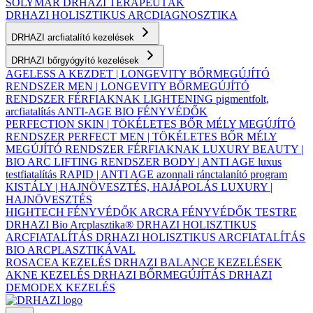
SOLYMÁR
DRHAZI TERAPEUTÁK
DRHAZI HOLISZTIKUS ARCDIAGNOSZTIKA
DRHAZI arcfiatalító kezelések
DRHAZI bőrgyógyító kezelések
AGELESS A KEZDET | LONGEVITY BŐRMEGÚJÍTÓ
RENDSZER
MEN | LONGEVITY BŐRMEGÚJÍTÓ
RENDSZER FÉRFIAKNAK
LIGHTENING pigmentfolt,
arcfiatalítás
ANTI-AGE BIO FÉNYVÉDŐK
PERFECTION SKIN | TÖKÉLETES BŐR MÉLY MEGÚJÍTÓ
RENDSZER
PERFECT MEN | TÖKÉLETES BŐR MÉLY
MEGÚJÍTÓ RENDSZER FÉRFIAKNAK
LUXURY BEAUTY |
BIO ARC LIFTING RENDSZER
BODY | ANTI AGE luxus
testfiatalítás
RAPID | ANTI AGE azonnali ránctalanító program
KISTÁLY | HAJNÖVESZTÉS, HAJÁPOLÁS
LUXURY |
HAJNÖVESZTÉS
HIGHTECH FÉNYVÉDŐK ARCRA
FÉNYVÉDŐK TESTRE
DRHAZI Bio Arcplasztika®
DRHAZI HOLISZTIKUS
ARCFIATALÍTÁS
DRHAZI HOLISZTIKUS ARCFIATALÍTÁS
BIO ARCPLASZTIKÁVAL
ROSACEA KEZELÉS
DRHAZI BALANCE KEZELÉSEK
AKNE KEZELÉS
DRHAZI BŐRMEGÚJÍTÁS
DRHAZI
DEMODEX KEZELÉS