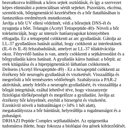
beavatkozva leállítsuk a kóros sejtek osztódását, és így a szervezet
képes eliminálni a potenciálisan sérült sejteket. Pszoriázis, ekcéma,
szemölcsök, bőrpigmentáció kezelésében és a bőr fiatalításában is
fantasztikus eredmények mutatkoznak.
Javítja a bőr UV elleni védelmét, védi a bőrsejtek DNS-ét és
nyugtatja a bőrt. Telangin (Acetyl Tetrapeptide-40)- Növeli a bőr
tolelarinciáját, hogy az intenzív hatóanyagokat könnyebben
elfogadja. Ez a tetrapeptid csökkenti az arc gyulladását. Gátolja az
LL-37 gyulladásos hatását azáltal, hogy csökkenti az interleukinek
(IL-6 és IL-8) felszabadulását, amelyet az LL-37 túlaktivációja
okoz. Fényvédő hatása is van, amely csökkenti a sejtkárosodást és a
bőrgyulladás káros hatásait. A gyulladás káros hatásai: a bőrpír, az
erek kitágulása és a hiperpigmentáció láthatóan csökkennek.
Delisens (Acetyl Hexapeptide-49) - Ez a hexapeptid csökkenti az
érzékeny bőr neurogén gyulladását és viszketését. Visszaállítja és
megerősíti a bőr természetes védőrétegét. Szabályozza a PAR-2
aktivitását, amely felelős a neurogén gyulladásért, és visszaállítja a
bőrgát integritását, ezáltal lehetővé téve, hogy visszanyerje
fiziológiai tűrőképességét és megelőzze a gyulladást. Javítja az
érzékeny bőr kényelmét, enyhíti a bizsergést és viszketést.
Ezenkívül növeli a hidratáltságot (+34% 1 hét alatt),
megakadályozza a bőr hámlását, helyreállítja a rugalmasságot és a
puhaságot.
DRHAZI Peptide Complex sejtfiatalításért. Az epigenetika
tudománya ihlette, hogy fokozza a biológiai óra gének kifejeződését.