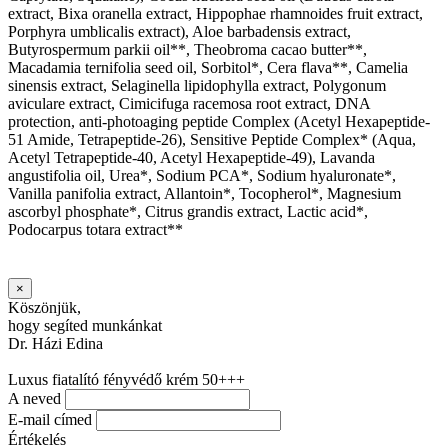
extract, Bixa oranella extract, Hippophae rhamnoides fruit extract,
Porphyra umblicalis extract), Aloe barbadensis extract,
Butyrospermum parkii oil**, Theobroma cacao butter**,
Macadamia ternifolia seed oil, Sorbitol*, Cera flava**, Camelia
sinensis extract, Selaginella lipidophylla extract, Polygonum
aviculare extract, Cimicifuga racemosa root extract, DNA
protection, anti-photoaging peptide Complex (Acetyl Hexapeptide-
51 Amide, Tetrapeptide-26), Sensitive Peptide Complex* (Aqua,
Acetyl Tetrapeptide-40, Acetyl Hexapeptide-49), Lavanda
angustifolia oil, Urea*, Sodium PCA*, Sodium hyaluronate*,
Vanilla panifolia extract, Allantoin*, Tocopherol*, Magnesium
ascorbyl phosphate*, Citrus grandis extract, Lactic acid*,
Podocarpus totara extract**
×
Köszönjük,
hogy segíted munkánkat
Dr. Házi Edina
Luxus fiatalító fényvédő krém 50+++
A neved
E-mail címed
Értékelés