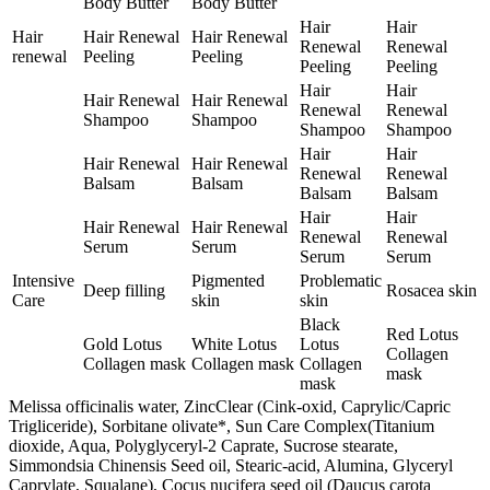
Body Butter
Body Butter
Hair
Hair
Hair
Hair Renewal
Hair Renewal
Renewal
Renewal
renewal
Peeling
Peeling
Peeling
Peeling
Hair
Hair
Hair Renewal
Hair Renewal
Renewal
Renewal
Shampoo
Shampoo
Shampoo
Shampoo
Hair
Hair
Hair Renewal
Hair Renewal
Renewal
Renewal
Balsam
Balsam
Balsam
Balsam
Hair
Hair
Hair Renewal
Hair Renewal
Renewal
Renewal
Serum
Serum
Serum
Serum
Intensive
Pigmented
Problematic
Deep filling
Rosacea skin
Care
skin
skin
Black
Red Lotus
Gold Lotus
White Lotus
Lotus
Collagen
Collagen mask
Collagen mask
Collagen
mask
mask
Melissa officinalis water, ZincClear (Cink-oxid, Caprylic/Capric
Trigliceride), Sorbitane olivate*, Sun Care Complex(Titanium
dioxide, Aqua, Polyglyceryl-2 Caprate, Sucrose stearate,
Simmondsia Chinensis Seed oil, Stearic-acid, Alumina, Glyceryl
Caprylate, Squalane), Cocus nucifera seed oil (Daucus carota