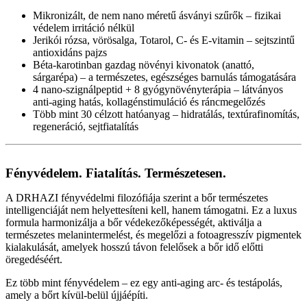
Mikronizált, de nem nano méretű ásványi szűrők – fizikai
védelem irritáció nélkül
Jerikói rózsa, vörösalga, Totarol, C- és E-vitamin – sejtszintű
antioxidáns pajzs
Béta-karotinban gazdag növényi kivonatok (anattó,
sárgarépa) – a természetes, egészséges barnulás támogatására
4 nano-szignálpeptid + 8 gyógynövényterápia – látványos
anti-aging hatás, kollagénstimuláció és ráncmegelőzés
Több mint 30 célzott hatóanyag – hidratálás, textúrafinomítás,
regeneráció, sejtfiatalítás
Fényvédelem. Fiatalítás. Természetesen.
A DRHAZI fényvédelmi filozófiája szerint a bőr természetes
intelligenciáját nem helyettesíteni kell, hanem támogatni. Ez a luxus
formula harmonizálja a bőr védekezőképességét, aktiválja a
természetes melanintermelést, és megelőzi a fotoagresszív pigmentek
kialakulását, amelyek hosszú távon felelősek a bőr idő előtti
öregedéséért.
Ez több mint fényvédelem – ez egy anti-aging arc- és testápolás,
amely a bőrt kívül-belül újjáépíti.