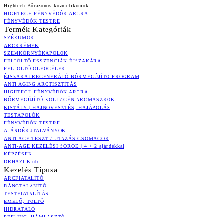
Hightech Bőrazonos kozmetikumok
HIGHTECH FÉNYVÉDŐK ARCRA
FÉNYVÉDŐK TESTRE
Termék Kategóriák
SZÉRUMOK
ARCKRÉMEK
SZEMKÖRNYÉKÁPOLÓK
FELTÖLTŐ ESSZENCIÁK ÉJSZAKÁRA
FELTÖLTŐ OLEOGÉLEK
ÉJSZAKAI REGENERÁLÓ BŐRMEGÚJÍTÓ PROGRAM
ANTI AGING ARCTISZTÍTÁS
HIGHTECH FÉNYVÉDŐK ARCRA
BŐRMEGÚJÍTÓ KOLLAGÉN ARCMASZKOK
KISTÁLY | HAJNÖVESZTÉS, HAJÁPOLÁS
TESTÁPOLÓK
FÉNYVÉDŐK TESTRE
AJÁNDÉKUTALVÁNYOK
ANTI AGE TESZT / UTAZÁS CSOMAGOK
ANTI-AGE KEZELÉSI SOROK | 4 + 2 ajándékkal
KÉPZÉSEK
DRHAZI Klub
Kezelés Típusa
ARCFIATALÍTÓ
RÁNCTALANÍTÓ
TESTFIATALÍTÁS
EMELŐ, TÖLTŐ
HIDRATÁLÓ
PEELING, HÁMLASZTÓ