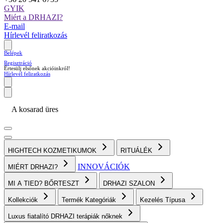
GYIK
Miért a DRHAZI?
E-mail
Hírlevél feliratkozás
Belépek
Regisztráció
Értesülj elsőnek akcióinkról!
Hírlevél feliratkozás
A kosarad üres
HIGHTECH KOZMETIKUMOK
RITUÁLÉK
INNOVÁCIÓK
MIÉRT DRHAZI?
MI A TIED? BŐRTESZT
DRHAZI SZALON
Kollekciók
Termék Kategóriák
Kezelés Típusa
Luxus fiatalító DRHAZI terápiák nőknek