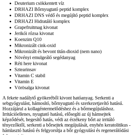
Deuterium csökkentett víz
DRHAZI Bőrnyugtató peptid komplex
DRHAZI DNS védő és megújító peptid komplex
DRHAZI Hidratáló komplex
Grapefruitmag kivonat
Jerikói rózsa kivonat
Koenzim Q10
Mikronizált cink-oxid
Mikronizált és bevont titán-dioxid (nem nano)
Növényi emulgeáló segédanyag
Réti here kivonat
Sztearinsav
Vitamin C stabil
Vitamin E
Vörösalga kivonat
A fekete nadálytő gyökeréből kivont hatóanyag. Serkenti a
sebgyógyulást, hámosító, bőrnyugtató és szerkezetjavító hatású.
Hozzájárul a kollagéntermelődéshez és a bőrmegújuláshoz.
Irritációellenes, nyugtató hatású, elősegíti az új hámsejtek
képződését, hegesítő hatás, védi az érzékeny bőrt az irritáló
tényezőktől, serkenti a bőrsejtek megújulását, enyhén keratolitikus -
hámlasztó hatású és felgyorsítja a bőr gyógyulási és regenerálódási