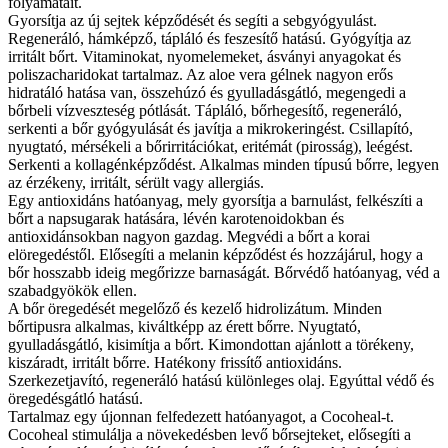
folyamatait.
Gyorsítja az új sejtek képződését és segíti a sebgyógyulást.
Regeneráló, hámképző, tápláló és feszesítő hatású. Gyógyítja az
irritált bőrt. Vitaminokat, nyomelemeket, ásványi anyagokat és
poliszacharidokat tartalmaz. Az aloe vera gélnek nagyon erős
hidratáló hatása van, összehúzó és gyulladásgátló, megengedi a
bőrbeli vízveszteség pótlását. Tápláló, bőrhegesítő, regeneráló,
serkenti a bőr gyógyulását és javítja a mikrokeringést. Csillapító,
nyugtató, mérsékeli a bőrirritációkat, eritémát (pirosság), leégést.
Serkenti a kollagénképződést. Alkalmas minden típusú bőrre, legyen
az érzékeny, irritált, sérült vagy allergiás.
Egy antioxidáns hatóanyag, mely gyorsítja a barnulást, felkészíti a
bőrt a napsugarak hatására, lévén karotenoidokban és
antioxidánsokban nagyon gazdag. Megvédi a bőrt a korai
elöregedéstől. Elősegíti a melanin képződést és hozzájárul, hogy a
bőr hosszabb ideig megőrizze barnaságát. Bőrvédő hatóanyag, véd a
szabadgyökök ellen.
A bőr öregedését megelőző és kezelő hidrolizátum. Minden
bőrtipusra alkalmas, kiváltképp az érett bőrre. Nyugtató,
gyulladásgátló, kisimítja a bőrt. Kimondottan ajánlott a törékeny,
kiszáradt, irritált bőrre. Hatékony frissítő antioxidáns.
Szerkezetjavító, regeneráló hatású különleges olaj. Egyúttal védő és
öregedésgátló hatású.
Tartalmaz egy újonnan felfedezett hatóanyagot, a Cocoheal-t.
Cocoheal stimulálja a növekedésben levő bőrsejteket, elősegíti a