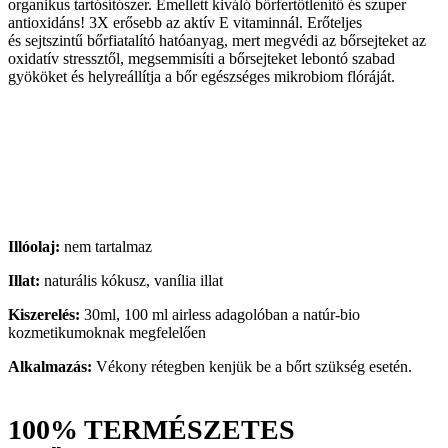
organikus tartósítószer. Emellett kiváló bőrfertőtlenítő és szuper
antioxidáns! 3X erősebb az aktív E vitaminnál. Erőteljes
és sejtszintű bőrfiatalító hatóanyag, mert megvédi az bőrsejteket az
oxidatív stressztől, megsemmisíti a bőrsejteket lebontó szabad
gyököket és helyreállítja a bőr egészséges mikrobiom flóráját.
Illóolaj:
nem tartalmaz
Illat:
naturális kókusz, vanília illat
Kiszerelés:
30ml, 100 ml airless adagolóban a natúr-bio
kozmetikumoknak megfelelően
Alkalmazás:
Vékony rétegben kenjük be a bőrt szükség esetén.
100% TERMÉSZETES