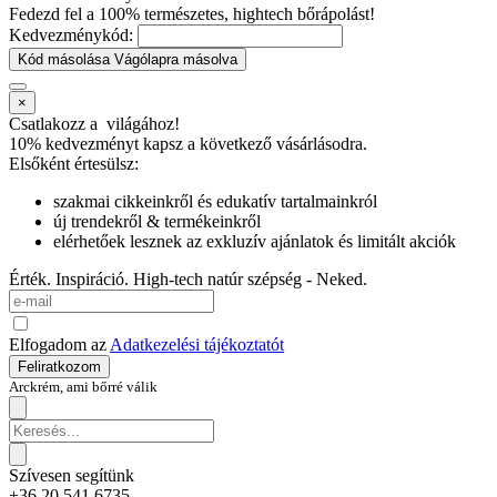
Fedezd fel a 100% természetes, hightech bőrápolást!
Kedvezménykód:
Kód másolása
Vágólapra másolva
×
Csatlakozz a
világához!
10% kedvezményt kapsz
a következő vásárlásodra.
Elsőként értesülsz:
szakmai cikkeinkről és edukatív tartalmainkról
új trendekről & termékeinkről
elérhetőek lesznek az exkluzív ajánlatok és limitált akciók
Érték. Inspiráció. High-tech natúr szépség - Neked.
Elfogadom az
Adatkezelési tájékoztatót
Feliratkozom
Arckrém, ami bőrré válik
Szívesen segítünk
+36 20 541 6735