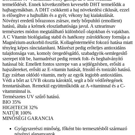
termelődését. Ennek következtében kevesebb DHT termelődik a
hajhagymákban. A DHT csökkenti a haj növekedési ciklusát, ezzel
is elősegítve a hajhulláts és a gyér, vékony haj kialakulását.
Növényi eredetű bőrazonos zsírsav, mely bőrpuhító (emollient)
hatású, általa a krémek eloszlathatósága javul. A sztearinsav
természetes módon megtalálható különböző olajokban és vajakban.
A C Vitamin biológiailag stabil és hatékony zsíroldékony formája a
Magnézium-aszkorbil-foszfát. Kollagéntermelést fokozó hatása miatt
tényleg képes ránctalanítani. Másrészt pedig erőteljes antioxidáns
tulajdonsága van, komoly öregedésgátló, szabadgyök-semlegesítő
szerepet tölt be, harmadrészt pedig remek folt- és heghalványító
hatással bír. Emellett fontos szerepe van a sejtlégzésben, erősíti a
hajszálereket, erősíti az E-vitamin hatását, frissítő és tonizáló hatású.
Egy zsírban oldódó vitamin, mely az egyik legjobb antioxidáns.
Védi a bőrt az UVB okozta károktól, segít a bőr védőrétegének
fenntartásában. Remekül együttműködik az A-vitaminnal és a C-
vitamminnal is.
Természetes UV szűrő hatású.
BIO 35%
HIGHTECH 32%
NATÚR 100%
MINŐSÉGI GARANCIA
Gyógyszerészi minőség, főként bio termesztésből származó
növényi alapanyagok