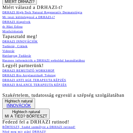
MIÉRT DRHAZI?
Miért válaszd a DRHAZI-t?
DRHAZI High-Tech Natural Regeneratív Dermatológia
Mi teszi különlegessé a DRHAZI-t?
DRHAZI Alapelvek
dr Házi Edina
Minősítéseink
Tapasztald meg!
DRHAZI INNOVÁCIÓK
Tudástár, Cikkek
Videotár
Hatóanyag Tudástár
Hasznos információk a DRHAZI weboldal használatához
Legyél partnerünk!
DRHAZI BEMUTATÓ WORKSHOP
DRHAZI Bio Arcplasztika® Tréning
DRHAZI ANTI AGE TERAPEUTA KÉPZÉS
DRHAZI BALANCE TERAPEUTA KÉPZÉS
Szakértelem, tudatosság egyesül a szépség szolgálatában
Hightech natural
INNOVÁCIÓK
Hightech natural
MI A TIED? BŐRTESZT
Fedezd fel a DRHAZI rutinod!
BŐRTESZT, Szabd személyre a DRHAZI rutinod!
Nézd meg mit ajánl DRHAZI!