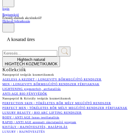
login
Regisztráció
Értesülj elsőnek akcióinkról!
Hírlevél feliratkozás
A kosarad üres
Hightech natural
HIGHTECH KOZMETIKUMOK
Kollekciók
Nanopeptid terápiás kozmetikumok
AGELESS A KEZDET | LONGEVITY BŐRMEGÚJÍTÓ RENDSZER
MEN | LONGEVITY BŐRMEGÚJÍTÓ RENDSZER FÉRFIAKNAK
LIGHTENING pigmentfolt, arcfiatalítás
ANTI-AGE BIO FÉNYVÉDŐK
Nanopeptid & Kristály terápiás kozmetikumok
PERFECTION SKIN | TÖKÉLETES BŐR MÉLY MEGÚJÍTÓ RENDSZER
PERFECT MEN | TÖKÉLETES BŐR MÉLY MEGÚJÍTÓ RENDSZER FÉRFIAKNAK
LUXURY BEAUTY | BIO ARC LIFTING RENDSZER
BODY | ANTI AGE luxus testfiatalítás
RAPID | ANTI AGE azonnali ránctalanító program
KISTÁLY | HAJNÖVESZTÉS, HAJÁPOLÁS
LUXURY | HAJNÖVESZTÉS