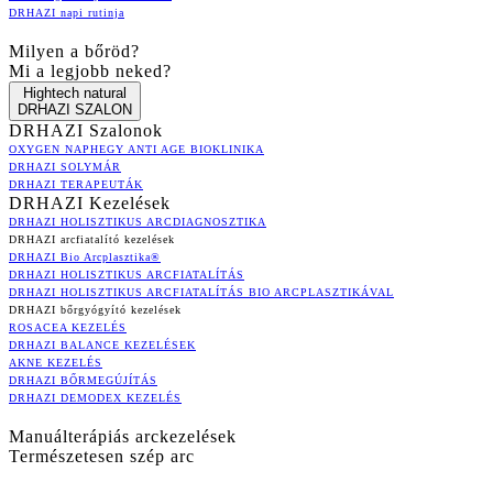
DRHAZI napi rutinja
Milyen a bőröd?
Mi a legjobb neked?
Hightech natural
DRHAZI SZALON
DRHAZI Szalonok
OXYGEN NAPHEGY ANTI AGE BIOKLINIKA
DRHAZI SOLYMÁR
DRHAZI TERAPEUTÁK
DRHAZI Kezelések
DRHAZI HOLISZTIKUS ARCDIAGNOSZTIKA
DRHAZI arcfiatalító kezelések
DRHAZI Bio Arcplasztika®
DRHAZI HOLISZTIKUS ARCFIATALÍTÁS
DRHAZI HOLISZTIKUS ARCFIATALÍTÁS BIO ARCPLASZTIKÁVAL
DRHAZI bőrgyógyító kezelések
ROSACEA KEZELÉS
DRHAZI BALANCE KEZELÉSEK
AKNE KEZELÉS
DRHAZI BŐRMEGÚJÍTÁS
DRHAZI DEMODEX KEZELÉS
Manuálterápiás arckezelések
Természetesen szép arc