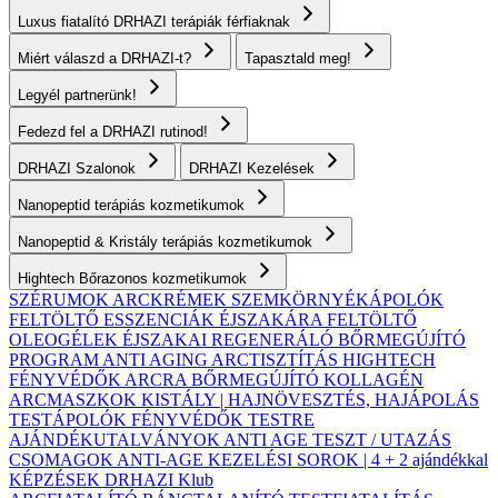
Luxus fiatalító DRHAZI terápiák férfiaknak
Miért válaszd a DRHAZI-t?
Tapasztald meg!
Legyél partnerünk!
Fedezd fel a DRHAZI rutinod!
DRHAZI Szalonok
DRHAZI Kezelések
Nanopeptid terápiás kozmetikumok
Nanopeptid & Kristály terápiás kozmetikumok
Hightech Bőrazonos kozmetikumok
SZÉRUMOK
ARCKRÉMEK
SZEMKÖRNYÉKÁPOLÓK
FELTÖLTŐ ESSZENCIÁK ÉJSZAKÁRA
FELTÖLTŐ
OLEOGÉLEK
ÉJSZAKAI REGENERÁLÓ BŐRMEGÚJÍTÓ
PROGRAM
ANTI AGING ARCTISZTÍTÁS
HIGHTECH
FÉNYVÉDŐK ARCRA
BŐRMEGÚJÍTÓ KOLLAGÉN
ARCMASZKOK
KISTÁLY | HAJNÖVESZTÉS, HAJÁPOLÁS
TESTÁPOLÓK
FÉNYVÉDŐK TESTRE
AJÁNDÉKUTALVÁNYOK
ANTI AGE TESZT / UTAZÁS
CSOMAGOK
ANTI-AGE KEZELÉSI SOROK | 4 + 2 ajándékkal
KÉPZÉSEK
DRHAZI Klub