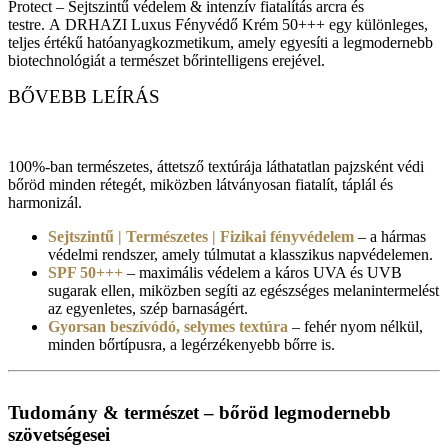
Protect – Sejtszintű védelem & intenzív fiatalítás arcra és
testre. A DRHAZI Luxus Fényvédő Krém 50+++ egy különleges,
teljes értékű hatóanyagkozmetikum, amely egyesíti a legmodernebb
biotechnológiát a természet bőrintelligens erejével.
BŐVEBB LEÍRÁS
100%-ban természetes, áttetsző textúrája láthatatlan pajzsként védi
bőröd minden rétegét, miközben látványosan fiatalít, táplál és
harmonizál.
Sejtszintű | Természetes | Fizikai fényvédelem
– a hármas
védelmi rendszer, amely túlmutat a klasszikus napvédelemen.
SPF 50+++
– maximális védelem a káros UVA és UVB
sugarak ellen, miközben segíti az egészséges melanintermelést
az egyenletes, szép barnaságért.
Gyorsan beszívódó, selymes textúra
– fehér nyom nélkül,
minden bőrtípusra, a legérzékenyebb bőrre is.
Tudomány & természet – bőröd legmodernebb
szövetségesei