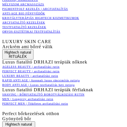
MÉLYIZOM ARCMASSZÁZS
PIGMENTFOLT KEZELÉS | ARCFIATALÍTÁS
ANTI-AGE BIO FÉNYVÉDŐK
KRISTÁLYTERÁPIÁS HIGHTECH KOZMETIKUMOK
ARCFIATALÍTÓ KEZELÉSEK
TESTFIATALÍTÓ KEZELÉSEK
ORVOS-ESZTÉTIKAI TESTFIATALÍTÁS
LUXURY SKIN CARE
Arckrém ami bőrré válik
Hightech natural
RITUÁLÉK
Luxus fiatalító DRHAZI terápiák nőknek
AGELESS BEAUTY | arcfiatalítási rutin
PERFECT BEAUTY | arcfiatalítási rutin
LUXURY BEAUTY | arcfiatalítási rutin
RAPID ANTI AGE | Azonnali luxus ráncsimítás rutinja
BODY ANTI AGE | Luxus testfiatalítás heti rutinja
Luxus fiatalító DRHAZI terápiák férfiaknak
SHAVING | BŐRFIATALÍTÓ BOROTVÁLKOZÁSI RUTIN
MEN | Longevity arcfiatalítási rutin
PERFECT MEN | Tökéletes arcfiatalítási rutin
Perfect bőrkezelések otthon
Gyönyörű bőr
Hightech natural