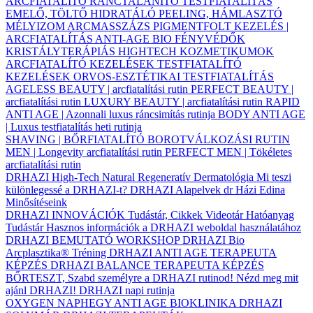
ARCFIATALÍTÓ
RÁNCTALANÍTÓ
TESTFIATALÍTÁS
EMELŐ, TÖLTŐ
HIDRATÁLÓ
PEELING, HÁMLASZTÓ
MÉLYIZOM ARCMASSZÁZS
PIGMENTFOLT KEZELÉS |
ARCFIATALÍTÁS
ANTI-AGE BIO FÉNYVÉDŐK
KRISTÁLYTERÁPIÁS HIGHTECH KOZMETIKUMOK
ARCFIATALÍTÓ KEZELÉSEK
TESTFIATALÍTÓ
KEZELÉSEK
ORVOS-ESZTÉTIKAI TESTFIATALÍTÁS
AGELESS BEAUTY | arcfiatalítási rutin
PERFECT BEAUTY |
arcfiatalítási rutin
LUXURY BEAUTY | arcfiatalítási rutin
RAPID
ANTI AGE | Azonnali luxus ráncsimítás rutinja
BODY ANTI AGE
| Luxus testfiatalítás heti rutinja
SHAVING | BŐRFIATALÍTÓ BOROTVÁLKOZÁSI RUTIN
MEN | Longevity arcfiatalítási rutin
PERFECT MEN | Tökéletes
arcfiatalítási rutin
DRHAZI High-Tech Natural Regeneratív Dermatológia
Mi teszi
különlegessé a DRHAZI-t?
DRHAZI Alapelvek
dr Házi Edina
Minősítéseink
DRHAZI INNOVÁCIÓK
Tudástár, Cikkek
Videotár
Hatóanyag
Tudástár
Hasznos információk a DRHAZI weboldal használatához
DRHAZI BEMUTATÓ WORKSHOP
DRHAZI Bio
Arcplasztika® Tréning
DRHAZI ANTI AGE TERAPEUTA
KÉPZÉS
DRHAZI BALANCE TERAPEUTA KÉPZÉS
BŐRTESZT, Szabd személyre a DRHAZI rutinod!
Nézd meg mit
ajánl DRHAZI!
DRHAZI napi rutinja
OXYGEN NAPHEGY ANTI AGE BIOKLINIKA
DRHAZI