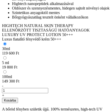
Hightech nanopeptidek alkalmazásával
Oldószer és szennyezésmentes, hidegen sajtolt növényi olajok
Szintetikus anyagoktól mentes
Bőrgyógyászatilag tesztelt önként vállalkozókon
HIGHTECH NATURAL SKIN THERAPY
ELLENŐRZÖTT TISZTASÁGÚ HATÓANYAGOK
LUXURY UV PROTECT LOTION 50+++
Luxus fiatalító fényvédő krém 50+++
30ml
119 600 Ft
5 ml
19 800 Ft
100ml
149 300 Ft
-
+
Kosárba
A bőröd fényben születik újjá. 100% természetes, high-tech UV