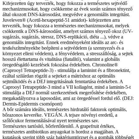
Kifejezetten úgy tervezték, hogy fokozza a természetes sejtvédő
mechanizmusokat, hogy csökkentse az évek során számos tényező
által okozott DNS-károsodást, megvédve a genomiális integritást.
Juveleven® (Acetil-hexapeptid-51 amidot)- kifejezetten arra
tervezték, hogy fokozza a természetes mechanizmusokat, melyek
csökkentik a DNS-károsodást, amelyet számos tényező okoz (UV-
sugárzás, sugárzás, stressz, DNS-replikáció, diéta ...), védve a
genomiális integritást. Ennek eredményeként ideális az arc- és
testkészítményekbe beépíteni a sejtvédelem (a szennyezés és a
környezet elleni védelem), a fényvédelem, a stresszállóság, a sejtek
hosszú élettartama és vitalitása (fiatalító), valamint a globális
öregedésgátló kezelések fokozása érdekében. Chronoline®
(Caprooyl Tetrapeptide-3) - stimulálja a laminint és a fibronektint,
ezáltal szilárdan rögzíti a sejteket a mátrixhoz az optimális
sejtműködés és a DEJ integritásának fenntartása érdekében. A
Caprooyl Tetrapeptide-3 mind a VII kollagént, mind a laminin-5-t
stimulálja a DEJ normál szerkezetének megerősítése érdekében,
megakadályozva a laposodást, ami az öregedéssel fordul elő. (DEJ:
Dermis-Epidermis csomópont)
A bőr számára ideális, természetes hirdratáló faktorok optimális,
bőrazonos keveréke. VEGÁN. A tejsav növényi eredetű, a
szőlőcukor fermentálásával nyert természetes sav.
Természetes tartósító, bőrfertőtlenítő. A grapefruit értékes,
természetes antibiotikus anyagokat is hordoz a magjában. A
kutatások szerint több száz baktériumtörzset és a gombák többségét