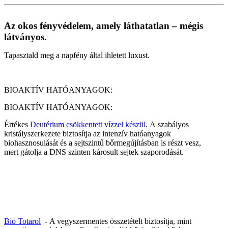
Az okos fényvédelem, amely láthatatlan – mégis
látványos.
Tapasztald meg a napfény által ihletett luxust.
BIOAKTÍV HATÓANYAGOK:
BIOAKTÍV HATÓANYAGOK:
Értékes
Deutérium csökkentett vízzel készül
. A szabályos
kristályszerkezete biztosítja az intenzív hatóanyagok
biohasznosulását és a sejtszintű bőrmegújításban is részt vesz,
mert gátolja a DNS szinten károsult sejtek szaporodását.
Bio Totarol
- A vegyszermentes összetételt biztosítja, mint