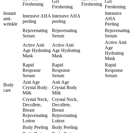
Gel
Gel
Freshening
Freshening
Freshening
Freshening
Instant
Intensive
Intensive AHA
Intensive AHA
anti-
AHA
peeling
peeling
wrinkle
Peeling
Rejuvenating
Rejuvenating
Rejuvenating
Serum
Serum
Serum
Active Anti
Active Anti
Active Anti
Age
Age Hydrating
Age Hydrating
Hydrating
Mask
Mask
Mask
Rapid
Rapid
Rapid
Response
Response
Response
Serum
Serum
Serum
Anti Age
Anti Age
Body
Crystal Body
Crystal Body
care
Milk
Milk
Crystal Neck,
Crystal Neck,
Decollete,
Decollete,
Breast
Breast
Rejuvenating
Rejuvenating
Lotion
Lotion
Body Peeling
Body Peeling