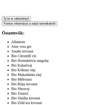
Írj te is véleményt!
Fontos információ a natúr termékekről
Összetevők:
Allantoin
Aloe vera gel
Anatto kivonat
Bio Citromfű víz
Bio Homoktövis magolaj
Bio Kakaóvaj
Bio Kókusz olaj
Bio Makadámia olaj
Bio Méhviasz
Bio Répa kivonat
Bio Sheavaj
Bio Totarol
Bio Vanília kivonat
Bio Zöld tea kivonat