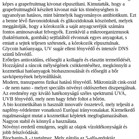
képes a grapefruitmag kivonat elpusztítani. Kimutatták, hogy a
grapefruitmagból készített kivonat már kis töménységben is
ugyanolyan hatásos, mint bármelyik hagyományos antibiotikum. Ezt
a benne lévő flavonoidoknak és glikozidoknak köszönheti, melyek
meggátolják, hogy a kórokozók a saját anyagcseréjük számára
fontos aminosavakat felvegyék. Ezenkívül a mikroorganizmusok
(baktériumok, gombák) sejtfalából elvonnak egyes anyagokat, s
emiatt a sejtek teljesen szétesnek, a kórokozók elpusztulnak.
Glycoin hatóanyaga, UV sugár elleni fényvédő és intenzív DNS
szintű bőrvédő.
Erőteljes antioxidáns, elősegíti a kollagén és elasztin termelődését.
Hozzájárul a ráncok mélységének csökkentéséhez, megkönnyíti a
kozmetikai hatóanyagok biohasznosulását és elősegíti a bőr
savköpenyének helyreállítását.
Modern, transzparens fizikai hatású fényvédő. Mikronizált cink-oxid
- de nem nano - melyet speciális növényi oldószerben diszpergálnak.
Az eredmény egy kiváló hatékonyságú széles spektrumú UVA,
UVB fényvédő, mely nem hagy fehér foltot a bőrön.
A bio kozmetikában is használt innovatív összetevő, mely teljesíti a
napfény-védelemre vonatkozó Európai irányvonalakat. Kiemelkedő
rugalmasságot mutat a kozmetikai képletek megfoglamazásában.
Nagyon stabil és könnyű a használata.
Növényi eredetű emulgens, segíti az olajok vízoldékonyságát és
jobb felszívódását.
Biochanin-A - t tartalmaz. Mely gátolja az 5-alfa-reduktáz