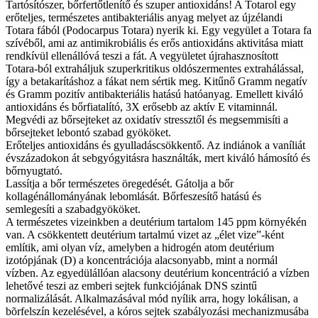
Tartósítószer, bőrfertőtlenítő és szuper antioxidáns! A Totarol egy
erőteljes, természetes antibakteriális anyag melyet az újzélandi
Totara fából (Podocarpus Totara) nyerik ki. Egy vegyület a Totara fa
szívéből, ami az antimikrobiális és erős antioxidáns aktivitása miatt
rendkívül ellenállóvá teszi a fát. A vegyületet újrahasznosított
Totara-ból extraháljuk szuperkritikus oldószermentes extrahálással,
így a betakarításhoz a fákat nem sértik meg. Kitűnő Gramm negatív
és Gramm pozitív antibakteriális hatású hatóanyag. Emellett kiváló
antioxidáns és bőrfiatalító, 3X erősebb az aktív E vitaminnál.
Megvédi az bőrsejteket az oxidatív stressztől és megsemmisíti a
bőrsejteket lebontó szabad gyököket.
Erőteljes antioxidáns és gyulladáscsökkentő. Az indiánok a vaníliát
évszázadokon át sebgyógyitásra használták, mert kiváló hámosító és
bőrnyugtató.
Lassítja a bőr természetes öregedését. Gátolja a bőr
kollagénállományának lebomlását. Bőrfeszesítő hatású és
semlegesíti a szabadgyököket.
A természetes vizeinkben a deutérium tartalom 145 ppm környékén
van. A csökkentett deutérium tartalmú vizet az „élet vize”-ként
említik, ami olyan víz, amelyben a hidrogén atom deutérium
izotópjának (D) a koncentrációja alacsonyabb, mint a normál
vízben. Az egyedülállóan alacsony deutérium koncentráció a vízben
lehetővé teszi az emberi sejtek funkciójának DNS szintű
normalizálását. Alkalmazásával mód nyílik arra, hogy lokálisan, a
bõrfelszín kezelésével, a kóros sejtek szabályozási mechanizmusába