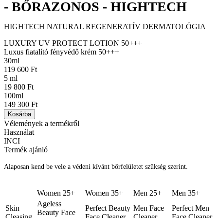
- BŐRAZONOS - HIGHTECH
HIGHTECH NATURAL REGENERATÍV DERMATOLÓGIA
LUXURY UV PROTECT LOTION 50+++
Luxus fiatalító fényvédő krém 50+++
30ml
119 600 Ft
5 ml
19 800 Ft
100ml
149 300 Ft
Kosárba
Vélemények a termékről
Használat
INCI
Termék ajánló
Alaposan kend be vele a védeni kívánt bőrfelületet szükség szerint.
Women 25+
Women 35+
Men 25+
Men 35+
Ageless
Skin
Perfect Beauty
Men Face
Perfect Men
Beauty Face
Cleasing
Face Cleaner
Cleaner
Face Cleaner