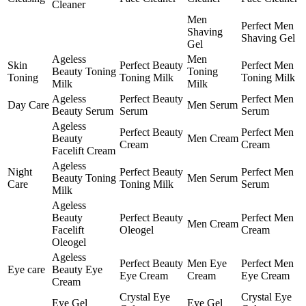
Cleaner
Men
Perfect Men
Shaving
Shaving Gel
Gel
Ageless
Men
Skin
Perfect Beauty
Perfect Men
Beauty Toning
Toning
Toning
Toning Milk
Toning Milk
Milk
Milk
Ageless
Perfect Beauty
Perfect Men
Day Care
Men Serum
Beauty Serum
Serum
Serum
Ageless
Perfect Beauty
Perfect Men
Beauty
Men Cream
Cream
Cream
Facelift Cream
Ageless
Night
Perfect Beauty
Perfect Men
Beauty Toning
Men Serum
Care
Toning Milk
Serum
Milk
Ageless
Beauty
Perfect Beauty
Perfect Men
Men Cream
Facelift
Oleogel
Cream
Oleogel
Ageless
Perfect Beauty
Men Eye
Perfect Men
Eye care
Beauty Eye
Eye Cream
Cream
Eye Cream
Cream
Crystal Eye
Crystal Eye
Eye Gel
Eye Gel