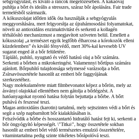
sebgyógyulást, és kiváló a ráncok megelőzésében. A kakaóvaj
puhítja a bőrt és ideális a stresszes, száraz bőr ápolására. Fair trade
termelésből származik.
A kókuszolajat időtlen idők óta használják a sebgyógyulás
meggyorsítására, mert felgyorsítja az újrahámosodási folyamatokat,
növeli az antioxidáns enzimaktivitást és serkenti a kollagén
térhálósító mechanizmust a megjavított szöveten belül. Emellett a
kókuszolaj „a természet egyik legfőbb élharcosa a kórokozók elleni
küzdelemben” és kiváló fényvédő, mert 30%-kal kevesebb UV
sugarat enged át a bőr felületére.
Tápláló, puhító, nyugtató és védő hatású olaj a bőr számára.
Serkenti a bőrben a mikrokeringést. Valamennyi bőrtípus számára
ajánlott. Bőrpuhító tulajdonsága selymessé varázsolja a bőrt.
Zsírsavösszetétele hasonlít az emberi bőr faggyújának
szerkezetéhez.
Nagy molekulamérete miatt filmbevonatot képez a bőrön, mely az
ásványi olajokkal ellentétben nem gátolja a bőrlégzést. A
hatóanyagokat nyomó hatása folytán bejuttatja a bőrbe. A bőrt
puhává és feszessé teszi.
Magas antioxidáns (karotin) tartalmú, mely sejtszinten védi a bőrt és
segít a szép napbarnított bőr kialakításában is.
Felszívódik a bőrbe és hosszantartó hidratáló hatást fejt ki, serkenti a
bőr öngyógyító képességét. \"Titka\", hogy összetétele sokban
hasonlít az emberi bőrt védő természetes emulzió összetételére,
vitamintartalma pedig szinte tökéletes bőrápolóvá teszi.