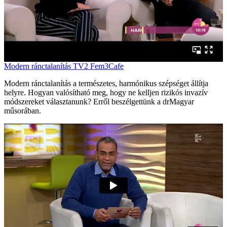
Modern ránctalanítás TV2 Fem3Cafe
Modern ránctalanítás a természetes, harmónikus szépséget állítja
helyre. Hogyan valósítható meg, hogy ne kelljen rizikós invazív
módszereket választanunk? Erről beszélgettünk a drMagyar
műsorában.