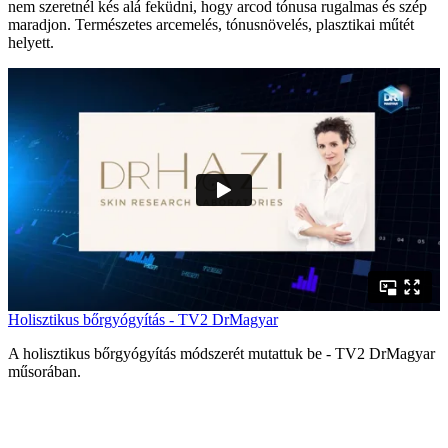
nem szeretnél kés alá feküdni, hogy arcod tónusa rugalmas és szép
maradjon. Természetes arcemelés, tónusnövelés, plasztikai műtét
helyett.
Holisztikus bőrgyógyítás - TV2 DrMagyar
A holisztikus bőrgyógyítás módszerét mutattuk be - TV2 DrMagyar
műsorában.