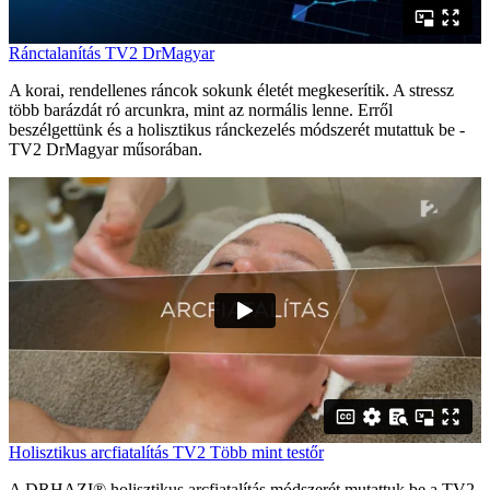
Ránctalanítás TV2 DrMagyar
A korai, rendellenes ráncok sokunk életét megkeserítik. A stressz
több barázdát ró arcunkra, mint az normális lenne. Erről
beszélgettünk és a holisztikus ránckezelés módszerét mutattuk be -
TV2 DrMagyar műsorában.
Holisztikus arcfiatalítás TV2 Több mint testőr
A DRHAZI® holisztikus arcfiatalítás módszerét mutattuk be a TV2