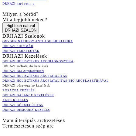
DRHAZI napi rutinja
Milyen a bőröd?
Mi a legjobb neked?
Hightech natural
DRHAZI SZALON
DRHAZI Szalonok
OXYGEN NAPHEGY ANTI AGE BIOKLINIKA
DRHAZI SOLYMÁR
DRHAZI TERAPEUTÁK
DRHAZI Kezelések
DRHAZI HOLISZTIKUS ARCDIAGNOSZTIKA
DRHAZI arcfiatalító kezelések
DRHAZI Bio Arcplasztika®
DRHAZI HOLISZTIKUS ARCFIATALÍTÁS
DRHAZI HOLISZTIKUS ARCFIATALÍTÁS BIO ARCPLASZTIKÁVAL
DRHAZI bőrgyógyító kezelések
ROSACEA KEZELÉS
DRHAZI BALANCE KEZELÉSEK
AKNE KEZELÉS
DRHAZI BŐRMEGÚJÍTÁS
DRHAZI DEMODEX KEZELÉS
Manuálterápiás arckezelések
Természetesen szép arc