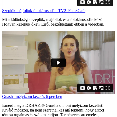
Szeplők májfoltok fotokárosodás_TV2_Fem3Cafe
Mi a különbség a szeplők, májfoltok és a fotokárosodás között.
Hogyan kezeljük őket? Erről beszélgettünk ebben a videoban.
Guasha mélyizom kezelés 6 percben
Ismerd meg a DRHAZI® Guasha otthoni mélyizom kezelést!
Kiváló módszer, ha nem szeretnél kés alá feküdni, hogy arcod
tónusa rugalmas és szép maradjon. Természetes arcemelést,