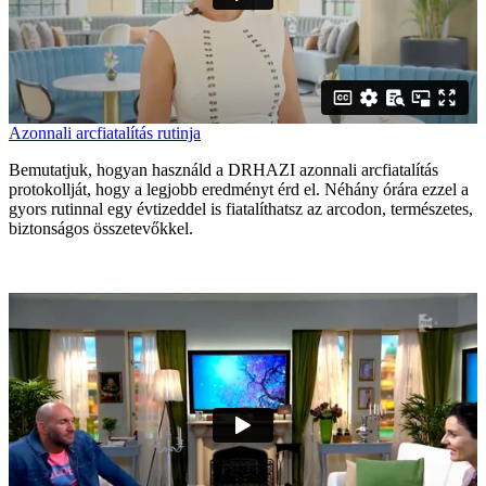
Azonnali arcfiatalítás rutinja
Bemutatjuk, hogyan használd a DRHAZI azonnali arcfiatalítás
protokollját, hogy a legjobb eredményt érd el. Néhány órára ezzel a
gyors rutinnal egy évtizeddel is fiatalíthatsz az arcodon, természetes,
biztonságos összetevőkkel.