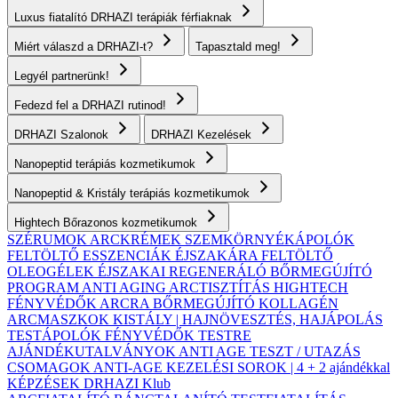
Luxus fiatalító DRHAZI terápiák férfiaknak
Miért válaszd a DRHAZI-t?
Tapasztald meg!
Legyél partnerünk!
Fedezd fel a DRHAZI rutinod!
DRHAZI Szalonok
DRHAZI Kezelések
Nanopeptid terápiás kozmetikumok
Nanopeptid & Kristály terápiás kozmetikumok
Hightech Bőrazonos kozmetikumok
SZÉRUMOK
ARCKRÉMEK
SZEMKÖRNYÉKÁPOLÓK
FELTÖLTŐ ESSZENCIÁK ÉJSZAKÁRA
FELTÖLTŐ
OLEOGÉLEK
ÉJSZAKAI REGENERÁLÓ BŐRMEGÚJÍTÓ
PROGRAM
ANTI AGING ARCTISZTÍTÁS
HIGHTECH
FÉNYVÉDŐK ARCRA
BŐRMEGÚJÍTÓ KOLLAGÉN
ARCMASZKOK
KISTÁLY | HAJNÖVESZTÉS, HAJÁPOLÁS
TESTÁPOLÓK
FÉNYVÉDŐK TESTRE
AJÁNDÉKUTALVÁNYOK
ANTI AGE TESZT / UTAZÁS
CSOMAGOK
ANTI-AGE KEZELÉSI SOROK | 4 + 2 ajándékkal
KÉPZÉSEK
DRHAZI Klub