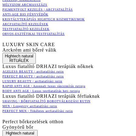
MÉLYIZOM ARCMASSZÁZS
PIGMENTFOLT KEZELÉS | ARCFIATALÍTÁS
ANTI-AGE BIO FÉNYVÉDŐK
KRISTÁLYTERÁPIÁS HIGHTECH KOZMETIKUMOK
ARCFIATALÍTÓ KEZELÉSEK
TESTFIATALÍTÓ KEZELÉSEK
ORVOS-ESZTÉTIKAI TESTFIATALÍTÁS
LUXURY SKIN CARE
Arckrém ami bőrré válik
Hightech natural
RITUÁLÉK
Luxus fiatalító DRHAZI terápiák nőknek
AGELESS BEAUTY | arcfiatalítási rutin
PERFECT BEAUTY | arcfiatalítási rutin
LUXURY BEAUTY | arcfiatalítási rutin
RAPID ANTI AGE | Azonnali luxus ráncsimítás rutinja
BODY ANTI AGE | Luxus testfiatalítás heti rutinja
Luxus fiatalító DRHAZI terápiák férfiaknak
SHAVING | BŐRFIATALÍTÓ BOROTVÁLKOZÁSI RUTIN
MEN | Longevity arcfiatalítási rutin
PERFECT MEN | Tökéletes arcfiatalítási rutin
Perfect bőrkezelések otthon
Gyönyörű bőr
Hightech natural