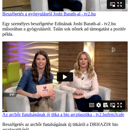
Beszélgetés a gyógyulásról Joshi Barath-al - tv2.hu
Egy személyes beszélgetése Edinának Joshi Barath-al - tv2.hu
műsorában a gyógyulásról. Talán sok nőnek ad támogatást a pozitív
példa.
Az arcbőr fiatalságának új titka a bio arcplasztika - tv2.hufem3cafe
Beszélgetés az arcbőr fiatalságának új titkáról a DRHAZI® bio
arcplasztikáról.