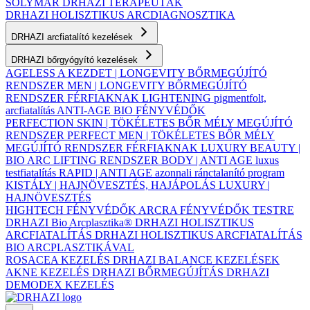
SOLYMÁR
DRHAZI TERAPEUTÁK
DRHAZI HOLISZTIKUS ARCDIAGNOSZTIKA
DRHAZI arcfiatalító kezelések
DRHAZI bőrgyógyító kezelések
AGELESS A KEZDET | LONGEVITY BŐRMEGÚJÍTÓ
RENDSZER
MEN | LONGEVITY BŐRMEGÚJÍTÓ
RENDSZER FÉRFIAKNAK
LIGHTENING pigmentfolt,
arcfiatalítás
ANTI-AGE BIO FÉNYVÉDŐK
PERFECTION SKIN | TÖKÉLETES BŐR MÉLY MEGÚJÍTÓ
RENDSZER
PERFECT MEN | TÖKÉLETES BŐR MÉLY
MEGÚJÍTÓ RENDSZER FÉRFIAKNAK
LUXURY BEAUTY |
BIO ARC LIFTING RENDSZER
BODY | ANTI AGE luxus
testfiatalítás
RAPID | ANTI AGE azonnali ránctalanító program
KISTÁLY | HAJNÖVESZTÉS, HAJÁPOLÁS
LUXURY |
HAJNÖVESZTÉS
HIGHTECH FÉNYVÉDŐK ARCRA
FÉNYVÉDŐK TESTRE
DRHAZI Bio Arcplasztika®
DRHAZI HOLISZTIKUS
ARCFIATALÍTÁS
DRHAZI HOLISZTIKUS ARCFIATALÍTÁS
BIO ARCPLASZTIKÁVAL
ROSACEA KEZELÉS
DRHAZI BALANCE KEZELÉSEK
AKNE KEZELÉS
DRHAZI BŐRMEGÚJÍTÁS
DRHAZI
DEMODEX KEZELÉS