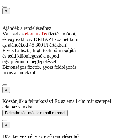
×
Ajándék a rendelésedhez
Válaszd az
előre utalás
fizetési módot,
és
egy exkluzív DRHAZI kozmetikum
az ajándékod
45 300 Ft értékben!
Élvezd a tiszta, high-tech bőrmegújítást,
és tedd különlegessé a napod
egy prémium meglepetéssel!
Biztonságos fizetés, gyors feldolgozás,
luxus ajándékkal!
×
Köszönjük a feliratkozást! Ez az email cím már szerepel
adatbázisunkban.
Feliratkozás másik e-mail címmel
×
10% kedvezmény az első rendelésedből