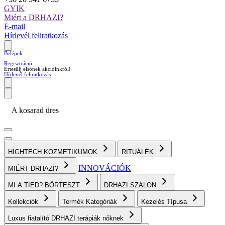
GYIK
Miért a DRHAZI?
E-mail
Hírlevél feliratkozás
Belépek
Regisztráció
Értesülj elsőnek akcióinkról!
Hírlevél feliratkozás
A kosarad üres
HIGHTECH KOZMETIKUMOK
RITUÁLÉK
INNOVÁCIÓK
MIÉRT DRHAZI?
MI A TIED? BŐRTESZT
DRHAZI SZALON
Kollekciók
Termék Kategóriák
Kezelés Típusa
Luxus fiatalító DRHAZI terápiák nőknek