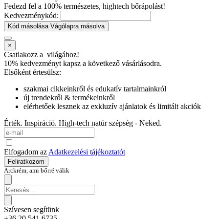
Fedezd fel a 100% természetes, hightech bőrápolást!
Kedvezménykód:
Kód másolása
Vágólapra másolva
×
Csatlakozz a
világához!
10% kedvezményt kapsz
a következő vásárlásodra.
Elsőként értesülsz:
szakmai cikkeinkről és edukatív tartalmainkról
új trendekről & termékeinkről
elérhetőek lesznek az exkluzív ajánlatok és limitált akciók
Érték. Inspiráció. High-tech natúr szépség - Neked.
Elfogadom az
Adatkezelési tájékoztatót
Feliratkozom
Arckrém, ami bőrré válik
Szívesen segítünk
+36 20 541 6735