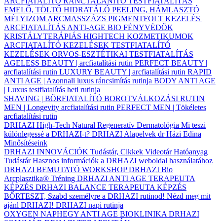
ARCFIATALÍTÓ
RÁNCTALANÍTÓ
TESTFIATALÍTÁS
EMELŐ, TÖLTŐ
HIDRATÁLÓ
PEELING, HÁMLASZTÓ
MÉLYIZOM ARCMASSZÁZS
PIGMENTFOLT KEZELÉS |
ARCFIATALÍTÁS
ANTI-AGE BIO FÉNYVÉDŐK
KRISTÁLYTERÁPIÁS HIGHTECH KOZMETIKUMOK
ARCFIATALÍTÓ KEZELÉSEK
TESTFIATALÍTÓ
KEZELÉSEK
ORVOS-ESZTÉTIKAI TESTFIATALÍTÁS
AGELESS BEAUTY | arcfiatalítási rutin
PERFECT BEAUTY |
arcfiatalítási rutin
LUXURY BEAUTY | arcfiatalítási rutin
RAPID
ANTI AGE | Azonnali luxus ráncsimítás rutinja
BODY ANTI AGE
| Luxus testfiatalítás heti rutinja
SHAVING | BŐRFIATALÍTÓ BOROTVÁLKOZÁSI RUTIN
MEN | Longevity arcfiatalítási rutin
PERFECT MEN | Tökéletes
arcfiatalítási rutin
DRHAZI High-Tech Natural Regeneratív Dermatológia
Mi teszi
különlegessé a DRHAZI-t?
DRHAZI Alapelvek
dr Házi Edina
Minősítéseink
DRHAZI INNOVÁCIÓK
Tudástár, Cikkek
Videotár
Hatóanyag
Tudástár
Hasznos információk a DRHAZI weboldal használatához
DRHAZI BEMUTATÓ WORKSHOP
DRHAZI Bio
Arcplasztika® Tréning
DRHAZI ANTI AGE TERAPEUTA
KÉPZÉS
DRHAZI BALANCE TERAPEUTA KÉPZÉS
BŐRTESZT, Szabd személyre a DRHAZI rutinod!
Nézd meg mit
ajánl DRHAZI!
DRHAZI napi rutinja
OXYGEN NAPHEGY ANTI AGE BIOKLINIKA
DRHAZI