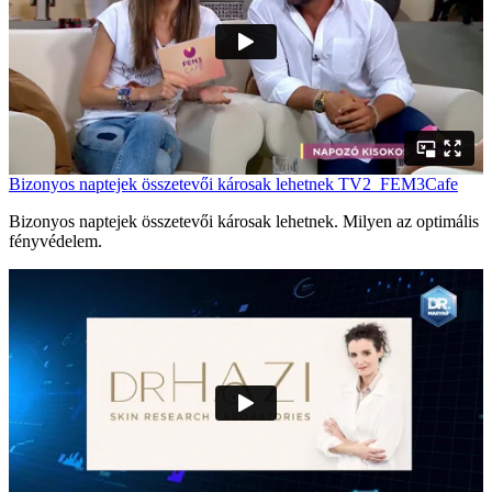
Bizonyos naptejek összetevői károsak lehetnek TV2_FEM3Cafe
Bizonyos naptejek összetevői károsak lehetnek. Milyen az optimális
fényvédelem.