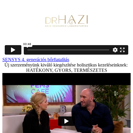
SENSYS 4. generációs bőrfiatalítás
Új szerzeményünk kiváló kiegészítése holisztikus kezeléseinknek:
HATÉKONY, GYORS, TERMÉSZETES