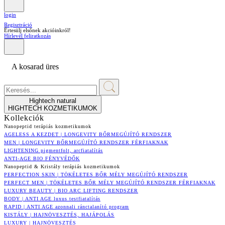
login
Regisztráció
Értesülj elsőnek akcióinkról!
Hírlevél feliratkozás
A kosarad üres
Hightech natural
HIGHTECH KOZMETIKUMOK
Kollekciók
Nanopeptid terápiás kozmetikumok
AGELESS A KEZDET | LONGEVITY BŐRMEGÚJÍTÓ RENDSZER
MEN | LONGEVITY BŐRMEGÚJÍTÓ RENDSZER FÉRFIAKNAK
LIGHTENING pigmentfolt, arcfiatalítás
ANTI-AGE BIO FÉNYVÉDŐK
Nanopeptid & Kristály terápiás kozmetikumok
PERFECTION SKIN | TÖKÉLETES BŐR MÉLY MEGÚJÍTÓ RENDSZER
PERFECT MEN | TÖKÉLETES BŐR MÉLY MEGÚJÍTÓ RENDSZER FÉRFIAKNAK
LUXURY BEAUTY | BIO ARC LIFTING RENDSZER
BODY | ANTI AGE luxus testfiatalítás
RAPID | ANTI AGE azonnali ránctalanító program
KISTÁLY | HAJNÖVESZTÉS, HAJÁPOLÁS
LUXURY | HAJNÖVESZTÉS