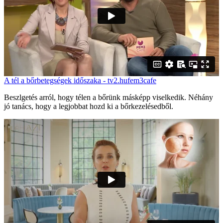
A tél a bőrbetegségek időszaka - tv2.hufem3cafe
Beszlgetés arról, hogy télen a bőrünk másképp viselkedik. Néhány
jó tanács, hogy a legjobbat hozd ki a bőrkezelésedből.