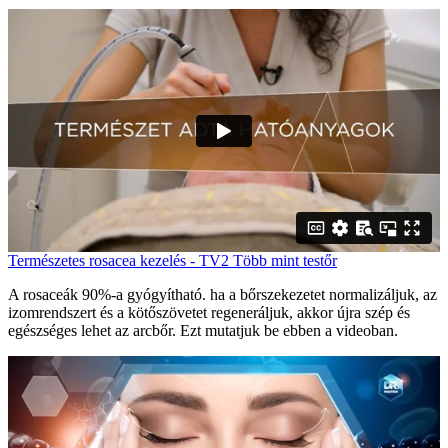
Természetes rosacea kezelés - TV2 Több mint testőr
A rosaceák 90%-a gyógyítható. ha a bőrszekezetet normalizáljuk, az
izomrendszert és a kötőszövetet regeneráljuk, akkor újra szép és
egészséges lehet az arcbőr. Ezt mutatjuk be ebben a videoban.