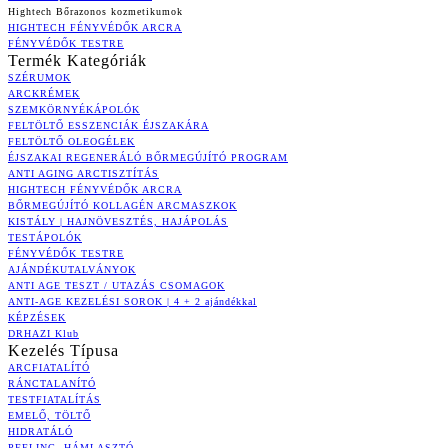
Hightech Bőrazonos kozmetikumok
HIGHTECH FÉNYVÉDŐK ARCRA
FÉNYVÉDŐK TESTRE
Termék Kategóriák
SZÉRUMOK
ARCKRÉMEK
SZEMKÖRNYÉKÁPOLÓK
FELTÖLTŐ ESSZENCIÁK ÉJSZAKÁRA
FELTÖLTŐ OLEOGÉLEK
ÉJSZAKAI REGENERÁLÓ BŐRMEGÚJÍTÓ PROGRAM
ANTI AGING ARCTISZTÍTÁS
HIGHTECH FÉNYVÉDŐK ARCRA
BŐRMEGÚJÍTÓ KOLLAGÉN ARCMASZKOK
KISTÁLY | HAJNÖVESZTÉS, HAJÁPOLÁS
TESTÁPOLÓK
FÉNYVÉDŐK TESTRE
AJÁNDÉKUTALVÁNYOK
ANTI AGE TESZT / UTAZÁS CSOMAGOK
ANTI-AGE KEZELÉSI SOROK | 4 + 2 ajándékkal
KÉPZÉSEK
DRHAZI Klub
Kezelés Típusa
ARCFIATALÍTÓ
RÁNCTALANÍTÓ
TESTFIATALÍTÁS
EMELŐ, TÖLTŐ
HIDRATÁLÓ
PEELING, HÁMLASZTÓ