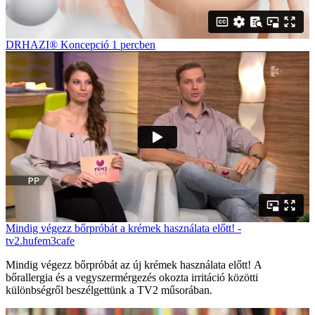
DRHAZI® Koncepció 1 percben
Mindig végezz bőrpróbát a krémek használata előtt! -
tv2.hufem3cafe
Mindig végezz bőrpróbát az új krémek használata előtt! A
bőrallergia és a vegyszermérgezés okozta irritáció közötti
különbségről beszélgettünk a TV2 műsorában.