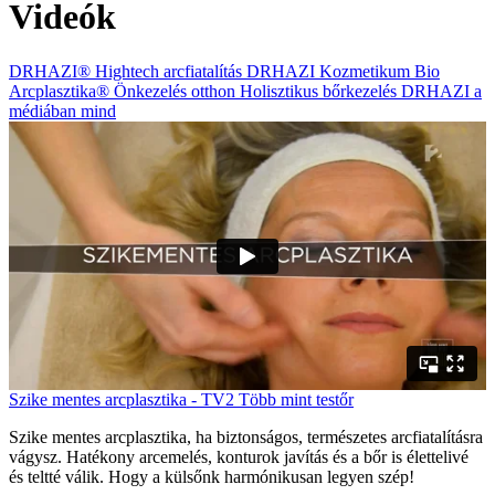
Videók
DRHAZI®
Hightech arcfiatalítás
DRHAZI Kozmetikum
Bio
Arcplasztika®
Önkezelés otthon
Holisztikus bőrkezelés
DRHAZI a
médiában
mind
Szike mentes arcplasztika - TV2 Több mint testőr
Szike mentes arcplasztika, ha biztonságos, természetes arcfiatalításra
vágysz. Hatékony arcemelés, konturok javítás és a bőr is élettelivé
és teltté válik. Hogy a külsőnk harmónikusan legyen szép!