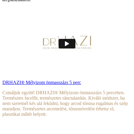
DRHAZI® Mélyizom önmasszázs 5 perc
Csináljuk együtt! DRHAZI® Mélyizom önmasszázs 5 perceben.
Természtes facelfit, természetes ránctalanítás.
Kiváló módszer, ha
nem szeretnél kés alá feküdni, hogy arcod tónusa rugalmas és szép
maradjon. Természetes arcemelést, tónusnövelést érhetsz el,
plasztikai műtét helyett.