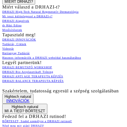
MIÉRT DRHAZI?
Miért válaszd a DRHAZI-t?
DRHAZI High-Tech Natural Regeneratív Dermatológia
Mi teszi különlegessé a DRHAZI-t?
DRHAZI Alapelvek
dr Házi Edina
Minősítéseink
Tapasztald meg!
DRHAZI INNOVÁCIÓK
Tudástár, Cikkek
Videotár
Hatóanyag Tudástár
Hasznos információk a DRHAZI weboldal használatához
Legyél partnerünk!
DRHAZI BEMUTATÓ WORKSHOP
DRHAZI Bio Arcplasztika® Tréning
DRHAZI ANTI AGE TERAPEUTA KÉPZÉS
DRHAZI BALANCE TERAPEUTA KÉPZÉS
Szakértelem, tudatosság egyesül a szépség szolgálatában
Hightech natural
INNOVÁCIÓK
Hightech natural
MI A TIED? BŐRTESZT
Fedezd fel a DRHAZI rutinod!
BŐRTESZT, Szabd személyre a DRHAZI rutinod!
Nézd meg mit ajánl DRHAZI!