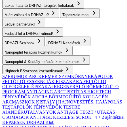
Luxus fiatalító DRHAZI terápiák férfiaknak
Miért válaszd a DRHAZI-t?
Tapasztald meg!
Legyél partnerünk!
Fedezd fel a DRHAZI rutinod!
DRHAZI Szalonok
DRHAZI Kezelések
Nanopeptid terápiás kozmetikumok
Nanopeptid & Kristály terápiás kozmetikumok
Hightech Bőrazonos kozmetikumok
SZÉRUMOK
ARCKRÉMEK
SZEMKÖRNYÉKÁPOLÓK
FELTÖLTŐ ESSZENCIÁK ÉJSZAKÁRA
FELTÖLTŐ
OLEOGÉLEK
ÉJSZAKAI REGENERÁLÓ BŐRMEGÚJÍTÓ
PROGRAM
ANTI AGING ARCTISZTÍTÁS
HIGHTECH
FÉNYVÉDŐK ARCRA
BŐRMEGÚJÍTÓ KOLLAGÉN
ARCMASZKOK
KISTÁLY | HAJNÖVESZTÉS, HAJÁPOLÁS
TESTÁPOLÓK
FÉNYVÉDŐK TESTRE
AJÁNDÉKUTALVÁNYOK
ANTI AGE TESZT / UTAZÁS
CSOMAGOK
ANTI-AGE KEZELÉSI SOROK | 4 + 2 ajándékkal
KÉPZÉSEK
DRHAZI Klub