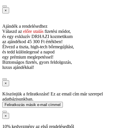
×
Ajándék a rendelésedhez
Válaszd az
előre utalás
fizetési módot,
és
egy exkluzív DRHAZI kozmetikum
az ajándékod
45 300 Ft értékben!
Élvezd a tiszta, high-tech bőrmegújítást,
és tedd különlegessé a napod
egy prémium meglepetéssel!
Biztonságos fizetés, gyors feldolgozás,
luxus ajándékkal!
×
Köszönjük a feliratkozást! Ez az email cím már szerepel
adatbázisunkban.
Feliratkozás másik e-mail címmel
×
10% kedvezmény az első rendelésedből