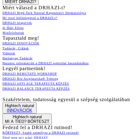
MIÉRT DRHAZI?
Miért válaszd a DRHAZI-t?
DRHAZI High-Tech Natural Regeneratív Dermatológia
Mi teszi különlegessé a DRHAZI-t?
DRHAZI Alapelvek
dr Házi Edina
Minősítéseink
Tapasztald meg!
DRHAZI INNOVÁCIÓK
Tudástár, Cikkek
Videotár
Hatóanyag Tudástár
Hasznos információk a DRHAZI weboldal használatához
Legyél partnerünk!
DRHAZI BEMUTATÓ WORKSHOP
DRHAZI Bio Arcplasztika® Tréning
DRHAZI ANTI AGE TERAPEUTA KÉPZÉS
DRHAZI BALANCE TERAPEUTA KÉPZÉS
Szakértelem, tudatosság egyesül a szépség szolgálatában
Hightech natural
INNOVÁCIÓK
Hightech natural
MI A TIED? BŐRTESZT
Fedezd fel a DRHAZI rutinod!
BŐRTESZT, Szabd személyre a DRHAZI rutinod!
Nézd meg mit ajánl DRHAZI!