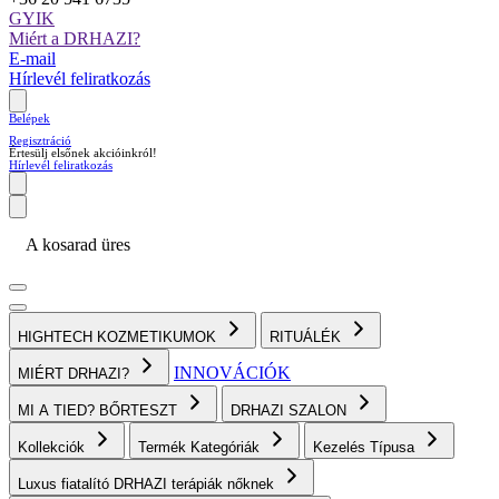
GYIK
Miért a DRHAZI?
E-mail
Hírlevél feliratkozás
Belépek
Regisztráció
Értesülj elsőnek akcióinkról!
Hírlevél feliratkozás
A kosarad üres
HIGHTECH KOZMETIKUMOK
RITUÁLÉK
INNOVÁCIÓK
MIÉRT DRHAZI?
MI A TIED? BŐRTESZT
DRHAZI SZALON
Kollekciók
Termék Kategóriák
Kezelés Típusa
Luxus fiatalító DRHAZI terápiák nőknek