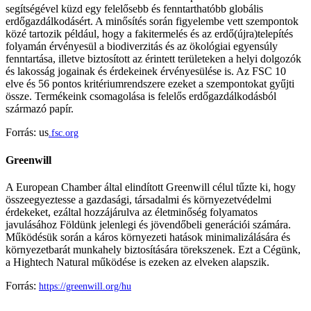
segítségével küzd egy felelősebb és fenntarthatóbb globális
erdőgazdálkodásért. A minősítés során figyelembe vett szempontok
közé tartozik például, hogy a fakitermelés és az erdő(újra)telepítés
folyamán érvényesül a biodiverzitás és az ökológiai egyensúly
fenntartása, illetve biztosított az érintett területeken a helyi dolgozók
és lakosság jogainak és érdekeinek érvényesülése is. Az FSC 10
elve és 56 pontos kritériumrendszere ezeket a szempontokat gyűjti
össze. Termékeink csomagolása is felelős erdőgazdálkodásból
származó papír.
Forrás: us
.fsc.org
Greenwill
A European Chamber által elindított Greenwill célul tűzte ki, hogy
összeegyeztesse a gazdasági, társadalmi és környezetvédelmi
érdekeket, ezáltal hozzájárulva az életminőség folyamatos
javulásához Földünk jelenlegi és jövendőbeli generációi számára.
Működésük során a káros környezeti hatások minimalizálására és
környezetbarát munkahely biztosítására törekszenek. Ezt a Cégünk,
a Hightech Natural működése is ezeken az elveken alapszik.
Forrás:
https://greenwill.org/hu