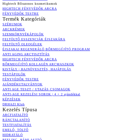
Hightech Bőrazonos kozmetikumok
HIGHTECH FÉNYVÉDŐK ARCRA
FÉNYVÉDŐK TESTRE
Termék Kategóriák
SZÉRUMOK
ARCKRÉMEK
SZEMKÖRNYÉKÁPOLÓK
FELTÖLTŐ ESSZENCIÁK ÉJSZAKÁRA
FELTÖLTŐ OLEOGÉLEK
ÉJSZAKAI REGENERÁLÓ BŐRMEGÚJÍTÓ PROGRAM
ANTI AGING ARCTISZTÍTÁS
HIGHTECH FÉNYVÉDŐK ARCRA
BŐRMEGÚJÍTÓ KOLLAGÉN ARCMASZKOK
KISTÁLY | HAJNÖVESZTÉS, HAJÁPOLÁS
TESTÁPOLÓK
FÉNYVÉDŐK TESTRE
AJÁNDÉKUTALVÁNYOK
ANTI AGE TESZT / UTAZÁS CSOMAGOK
ANTI-AGE KEZELÉSI SOROK | 4 + 2 ajándékkal
KÉPZÉSEK
DRHAZI Klub
Kezelés Típusa
ARCFIATALÍTÓ
RÁNCTALANÍTÓ
TESTFIATALÍTÁS
EMELŐ, TÖLTŐ
HIDRATÁLÓ
PEELING, HÁMLASZTÓ