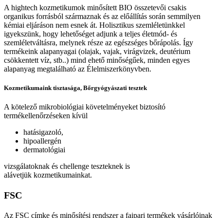
A hightech kozmetikumok minősített BIO összetevői csakis
organikus forrásból származnak és az előállítás során semmilyen
kémiai eljáráson nem esnek át. Holisztikus szemléletünkkel
igyekszünk, hogy lehetőséget adjunk a teljes életmód- és
szemléletváltásra, melynek része az egészséges bőrápolás. Így
termékeink alapanyagai (olajak, vajak, virágvizek, deutérium
csökkentett víz, stb..) mind ehető minőségűek, minden egyes
alapanyag megtalálható az Élelmiszerkönyvben.
Kozmetikumaink tisztasága, Bőrgyógyászati tesztek
A kötelező mikrobiológiai követelményeket biztosító
termékellenőrzéseken kívül
hatásigazoló,
hipoallergén
dermatológiai
vizsgálatoknak és chellenge teszteknek is
alávetjük kozmetikumainkat.
FSC
Az FSC címke és minősítési rendszer a faipari termékek vásárlóinak