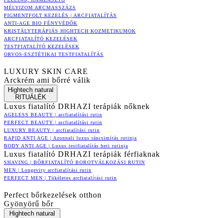
MÉLYIZOM ARCMASSZÁZS
PIGMENTFOLT KEZELÉS | ARCFIATALÍTÁS
ANTI-AGE BIO FÉNYVÉDŐK
KRISTÁLYTERÁPIÁS HIGHTECH KOZMETIKUMOK
ARCFIATALÍTÓ KEZELÉSEK
TESTFIATALÍTÓ KEZELÉSEK
ORVOS-ESZTÉTIKAI TESTFIATALÍTÁS
LUXURY SKIN CARE
Arckrém ami bőrré válik
Hightech natural
RITUÁLÉK
Luxus fiatalító DRHAZI terápiák nőknek
AGELESS BEAUTY | arcfiatalítási rutin
PERFECT BEAUTY | arcfiatalítási rutin
LUXURY BEAUTY | arcfiatalítási rutin
RAPID ANTI AGE | Azonnali luxus ráncsimítás rutinja
BODY ANTI AGE | Luxus testfiatalítás heti rutinja
Luxus fiatalító DRHAZI terápiák férfiaknak
SHAVING | BŐRFIATALÍTÓ BOROTVÁLKOZÁSI RUTIN
MEN | Longevity arcfiatalítási rutin
PERFECT MEN | Tökéletes arcfiatalítási rutin
Perfect bőrkezelések otthon
Gyönyörű bőr
Hightech natural