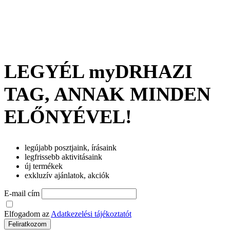
LEGYÉL myDRHAZI
TAG, ANNAK MINDEN
ELŐNYÉVEL!
legújabb posztjaink, írásaink
legfrissebb aktivitásaink
új termékek
exkluzív ajánlatok, akciók
E-mail cím
Elfogadom az
Adatkezelési tájékoztatót
Feliratkozom