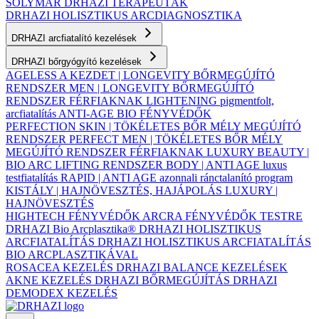
SOLYMÁR
DRHAZI TERAPEUTÁK
DRHAZI HOLISZTIKUS ARCDIAGNOSZTIKA
DRHAZI arcfiatalító kezelések
DRHAZI bőrgyógyító kezelések
AGELESS A KEZDET | LONGEVITY BŐRMEGÚJÍTÓ
RENDSZER
MEN | LONGEVITY BŐRMEGÚJÍTÓ
RENDSZER FÉRFIAKNAK
LIGHTENING pigmentfolt,
arcfiatalítás
ANTI-AGE BIO FÉNYVÉDŐK
PERFECTION SKIN | TÖKÉLETES BŐR MÉLY MEGÚJÍTÓ
RENDSZER
PERFECT MEN | TÖKÉLETES BŐR MÉLY
MEGÚJÍTÓ RENDSZER FÉRFIAKNAK
LUXURY BEAUTY |
BIO ARC LIFTING RENDSZER
BODY | ANTI AGE luxus
testfiatalítás
RAPID | ANTI AGE azonnali ránctalanító program
KISTÁLY | HAJNÖVESZTÉS, HAJÁPOLÁS
LUXURY |
HAJNÖVESZTÉS
HIGHTECH FÉNYVÉDŐK ARCRA
FÉNYVÉDŐK TESTRE
DRHAZI Bio Arcplasztika®
DRHAZI HOLISZTIKUS
ARCFIATALÍTÁS
DRHAZI HOLISZTIKUS ARCFIATALÍTÁS
BIO ARCPLASZTIKÁVAL
ROSACEA KEZELÉS
DRHAZI BALANCE KEZELÉSEK
AKNE KEZELÉS
DRHAZI BŐRMEGÚJÍTÁS
DRHAZI
DEMODEX KEZELÉS