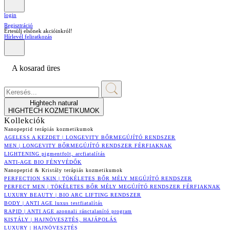
login
Regisztráció
Értesülj elsőnek akcióinkról!
Hírlevél feliratkozás
A kosarad üres
Hightech natural
HIGHTECH KOZMETIKUMOK
Kollekciók
Nanopeptid terápiás kozmetikumok
AGELESS A KEZDET | LONGEVITY BŐRMEGÚJÍTÓ RENDSZER
MEN | LONGEVITY BŐRMEGÚJÍTÓ RENDSZER FÉRFIAKNAK
LIGHTENING pigmentfolt, arcfiatalítás
ANTI-AGE BIO FÉNYVÉDŐK
Nanopeptid & Kristály terápiás kozmetikumok
PERFECTION SKIN | TÖKÉLETES BŐR MÉLY MEGÚJÍTÓ RENDSZER
PERFECT MEN | TÖKÉLETES BŐR MÉLY MEGÚJÍTÓ RENDSZER FÉRFIAKNAK
LUXURY BEAUTY | BIO ARC LIFTING RENDSZER
BODY | ANTI AGE luxus testfiatalítás
RAPID | ANTI AGE azonnali ránctalanító program
KISTÁLY | HAJNÖVESZTÉS, HAJÁPOLÁS
LUXURY | HAJNÖVESZTÉS