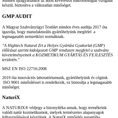
Minden újragyártáskor az adott keverésről mikrobiológiai vizsgálat
készül, biztosítva a változatlan minőséget.
GMP AUDIT
A Magyar Szabványügyi Testület minden éves auditja 2017 óta
igazolja, hogy manufakturális gyártóhelyünk megfelel a
legmagasabb nemzetközi normáknak.
"A Hightech Natural Zrt a Helyes Gyártási Gyakorlat (GMP)
előírásai szerint kidolgozott GMP rendszere megfelel a szabvány
követelményeinek a KOZMETIKUM GYÁRTÁS ÉS FEJLESZTÉS
területén."
MSZ EN ISO 22716:2008
2019 óta innovációs laboratóriumunk, gyártóhelyünk és cégünk
ISO 9001 minősítéssel is rendelkezik, ez biztosítja a legmagasabb
minőséget.
NaturiX
A NATURIX® védjegy a bizonyítéka annak, hogy termékeink
valódi natúr kozmetikumok, melyek természetes alapanyagok
felhasználásával készülnek. A NaturiX minősítés garantálja