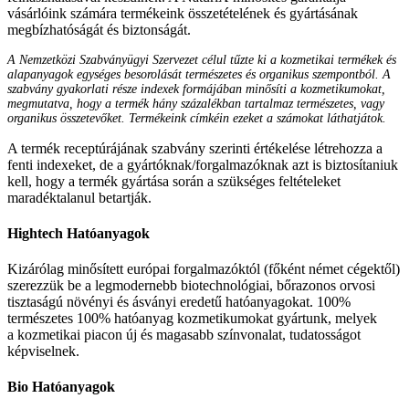
vásárlóink számára termékeink összetételének és gyártásának
megbízhatóságát és biztonságát.
A Nemzetközi Szabványügyi Szervezet célul tűzte ki a kozmetikai termékek és
alapanyagok egységes besorolását természetes és organikus szempontból. A
szabvány gyakorlati része indexek formájában minősíti a kozmetikumokat,
megmutatva, hogy a termék hány százalékban tartalmaz természetes, vagy
organikus összetevőket. Termékeink címkéin ezeket a számokat láthatjátok.
A termék receptúrájának szabvány szerinti értékelése létrehozza a
fenti indexeket, de a gyártóknak/forgalmazóknak azt is biztosítaniuk
kell, hogy a termék gyártása során a szükséges feltételeket
maradéktalanul betartják.
Hightech Hatóanyagok
Kizárólag minősített európai forgalmazóktól (főként német cégektől)
szerezzük be a legmodernebb biotechnológiai, bőrazonos orvosi
tisztaságú növényi és ásványi eredetű hatóanyagokat. 100%
természetes 100% hatóanyag kozmetikumokat gyártunk, melyek
a kozmetikai piacon új és magasabb színvonalat, tudatosságot
képviselnek.
Bio Hatóanyagok