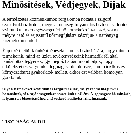
Minősítések, Védjegyek, Díjak
A természetes kozmetikumok forgalomba hozatala szigorú
szabályokhoz kötött, mégis a minőség folyamatos biztosítása fontos
számunkra, mert egészséget érintő termékekről van szó, sőt mi
mélyre ható és sejtszintű bőrmegújításra készítjük a hatóanyag
kozmetikumainkat.
Épp ezért tettünk önként lépéseket annak biztosítására, hogy mind a
termékeink, mind az üzleti tevékenységeink harmadik fél által
tanúsítottak legyenek, így megbízhatóan mondhatjuk, hogy
elkötelezettek vagyunk a legmagasabb minőség, a nem toxikus és
környezetbarát gyakorlatok mellett, akkor ezt valóban komolyan
gondoljuk.
Olyan termékeket készítünk és forgalmazunk, melyeket mi magunk is
használunk, sőt, saját magunkon tesztelünk elsőként. A legmagasabb minőség
folyamatos biztosításához a következő auditokat alkalmazzuk.
TISZTASÁG AUDIT