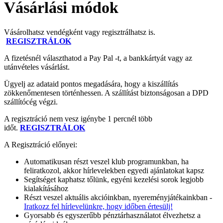
Vásárlási módok
Vásárolhatsz vendégként vagy regisztrálhatsz is.
REGISZTRÁLOK
A fizetésnél választhatod a Pay Pal -t, a bankkártyát vagy az
utánvételes vásárlást.
Ügyelj az adataid pontos megadására, hogy a kiszállítás
zökkenőmentesen történhessen. A szállítást biztonságosan a DPD
szállítócég végzi.
A regisztráció nem vesz igénybe 1 percnél több
időt.
REGISZTRÁLOK
A Regisztráció előnyei:
Automatikusan részt veszel klub programunkban, ha
feliratkozol, akkor hírlevelekben egyedi ajánlatokat kapsz
Segítséget kaphatsz tőlünk, egyéni kezelési sorok legjobb
kialakításához
Részt veszel aktuális akcióinkban, nyereményjátékainkban -
Iratkozz fel hírlevelünkre, hogy időben értesülj!
Gyorsabb és egyszerűbb pénztárhasználatot élvezhetsz a