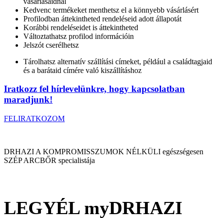
vásárlásaidnál
Kedvenc termékeket menthetsz el a könnyebb vásárlásért
Profilodban áttekintheted rendeléseid adott állapotát
Korábbi rendeléseidet is áttekintheted
Változtathatsz profilod információin
Jelszót cserélhetsz
Tárolhatsz alternatív szállítási címeket, például a családtagjaid
és a barátaid címére való kiszállításhoz
Iratkozz fel hírlevelünkre, hogy kapcsolatban
maradjunk!
FELIRATKOZOM
DRHAZI A KOMPROMISSZUMOK NÉLKÜLI egészségesen
SZÉP ARCBŐR specialistája
LEGYÉL myDRHAZI