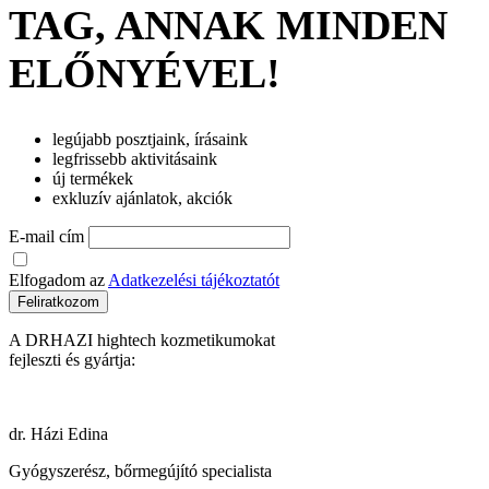
TAG, ANNAK MINDEN
ELŐNYÉVEL!
legújabb posztjaink, írásaink
legfrissebb aktivitásaink
új termékek
exkluzív ajánlatok, akciók
E-mail cím
Elfogadom az
Adatkezelési tájékoztatót
Feliratkozom
A DRHAZI hightech kozmetikumokat
fejleszti és gyártja:
dr. Házi Edina
Gyógyszerész, bőrmegújító specialista