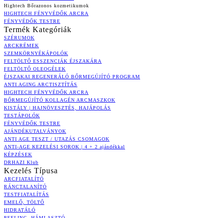
Hightech Bőrazonos kozmetikumok
HIGHTECH FÉNYVÉDŐK ARCRA
FÉNYVÉDŐK TESTRE
Termék Kategóriák
SZÉRUMOK
ARCKRÉMEK
SZEMKÖRNYÉKÁPOLÓK
FELTÖLTŐ ESSZENCIÁK ÉJSZAKÁRA
FELTÖLTŐ OLEOGÉLEK
ÉJSZAKAI REGENERÁLÓ BŐRMEGÚJÍTÓ PROGRAM
ANTI AGING ARCTISZTÍTÁS
HIGHTECH FÉNYVÉDŐK ARCRA
BŐRMEGÚJÍTÓ KOLLAGÉN ARCMASZKOK
KISTÁLY | HAJNÖVESZTÉS, HAJÁPOLÁS
TESTÁPOLÓK
FÉNYVÉDŐK TESTRE
AJÁNDÉKUTALVÁNYOK
ANTI AGE TESZT / UTAZÁS CSOMAGOK
ANTI-AGE KEZELÉSI SOROK | 4 + 2 ajándékkal
KÉPZÉSEK
DRHAZI Klub
Kezelés Típusa
ARCFIATALÍTÓ
RÁNCTALANÍTÓ
TESTFIATALÍTÁS
EMELŐ, TÖLTŐ
HIDRATÁLÓ
PEELING, HÁMLASZTÓ