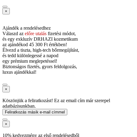
×
Ajándék a rendelésedhez
Válaszd az
előre utalás
fizetési módot,
és
egy exkluzív DRHAZI kozmetikum
az ajándékod
45 300 Ft értékben!
Élvezd a tiszta, high-tech bőrmegújítást,
és tedd különlegessé a napod
egy prémium meglepetéssel!
Biztonságos fizetés, gyors feldolgozás,
luxus ajándékkal!
×
Köszönjük a feliratkozást! Ez az email cím már szerepel
adatbázisunkban.
Feliratkozás másik e-mail címmel
×
10% kedvezmény az első rendelésedből