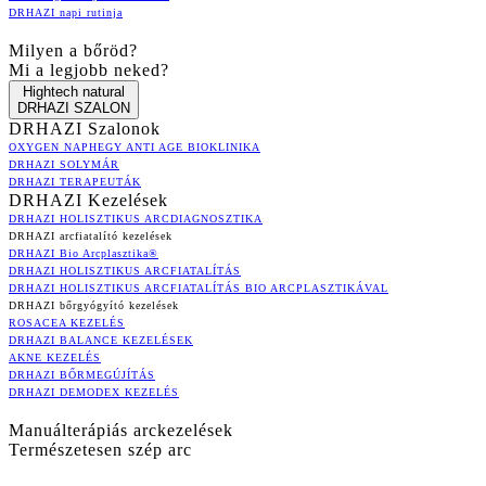
DRHAZI napi rutinja
Milyen a bőröd?
Mi a legjobb neked?
Hightech natural
DRHAZI SZALON
DRHAZI Szalonok
OXYGEN NAPHEGY ANTI AGE BIOKLINIKA
DRHAZI SOLYMÁR
DRHAZI TERAPEUTÁK
DRHAZI Kezelések
DRHAZI HOLISZTIKUS ARCDIAGNOSZTIKA
DRHAZI arcfiatalító kezelések
DRHAZI Bio Arcplasztika®
DRHAZI HOLISZTIKUS ARCFIATALÍTÁS
DRHAZI HOLISZTIKUS ARCFIATALÍTÁS BIO ARCPLASZTIKÁVAL
DRHAZI bőrgyógyító kezelések
ROSACEA KEZELÉS
DRHAZI BALANCE KEZELÉSEK
AKNE KEZELÉS
DRHAZI BŐRMEGÚJÍTÁS
DRHAZI DEMODEX KEZELÉS
Manuálterápiás arckezelések
Természetesen szép arc