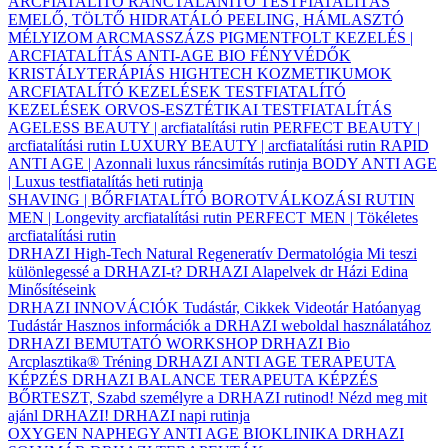
ARCFIATALÍTÓ
RÁNCTALANÍTÓ
TESTFIATALÍTÁS
EMELŐ, TÖLTŐ
HIDRATÁLÓ
PEELING, HÁMLASZTÓ
MÉLYIZOM ARCMASSZÁZS
PIGMENTFOLT KEZELÉS |
ARCFIATALÍTÁS
ANTI-AGE BIO FÉNYVÉDŐK
KRISTÁLYTERÁPIÁS HIGHTECH KOZMETIKUMOK
ARCFIATALÍTÓ KEZELÉSEK
TESTFIATALÍTÓ
KEZELÉSEK
ORVOS-ESZTÉTIKAI TESTFIATALÍTÁS
AGELESS BEAUTY | arcfiatalítási rutin
PERFECT BEAUTY |
arcfiatalítási rutin
LUXURY BEAUTY | arcfiatalítási rutin
RAPID
ANTI AGE | Azonnali luxus ráncsimítás rutinja
BODY ANTI AGE
| Luxus testfiatalítás heti rutinja
SHAVING | BŐRFIATALÍTÓ BOROTVÁLKOZÁSI RUTIN
MEN | Longevity arcfiatalítási rutin
PERFECT MEN | Tökéletes
arcfiatalítási rutin
DRHAZI High-Tech Natural Regeneratív Dermatológia
Mi teszi
különlegessé a DRHAZI-t?
DRHAZI Alapelvek
dr Házi Edina
Minősítéseink
DRHAZI INNOVÁCIÓK
Tudástár, Cikkek
Videotár
Hatóanyag
Tudástár
Hasznos információk a DRHAZI weboldal használatához
DRHAZI BEMUTATÓ WORKSHOP
DRHAZI Bio
Arcplasztika® Tréning
DRHAZI ANTI AGE TERAPEUTA
KÉPZÉS
DRHAZI BALANCE TERAPEUTA KÉPZÉS
BŐRTESZT, Szabd személyre a DRHAZI rutinod!
Nézd meg mit
ajánl DRHAZI!
DRHAZI napi rutinja
OXYGEN NAPHEGY ANTI AGE BIOKLINIKA
DRHAZI