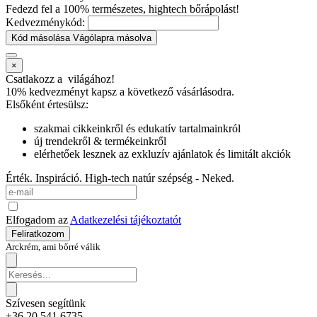
Fedezd fel a 100% természetes, hightech bőrápolást!
Kedvezménykód:
Kód másolása
Vágólapra másolva
×
Csatlakozz a
világához!
10% kedvezményt kapsz
a következő vásárlásodra.
Elsőként értesülsz:
szakmai cikkeinkről és edukatív tartalmainkról
új trendekről & termékeinkről
elérhetőek lesznek az exkluzív ajánlatok és limitált akciók
Érték. Inspiráció. High-tech natúr szépség - Neked.
Elfogadom az
Adatkezelési tájékoztatót
Feliratkozom
Arckrém, ami bőrré válik
Szívesen segítünk
+36 20 541 6735