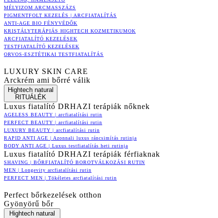
MÉLYIZOM ARCMASSZÁZS
PIGMENTFOLT KEZELÉS | ARCFIATALÍTÁS
ANTI-AGE BIO FÉNYVÉDŐK
KRISTÁLYTERÁPIÁS HIGHTECH KOZMETIKUMOK
ARCFIATALÍTÓ KEZELÉSEK
TESTFIATALÍTÓ KEZELÉSEK
ORVOS-ESZTÉTIKAI TESTFIATALÍTÁS
LUXURY SKIN CARE
Arckrém ami bőrré válik
Hightech natural
RITUÁLÉK
Luxus fiatalító DRHAZI terápiák nőknek
AGELESS BEAUTY | arcfiatalítási rutin
PERFECT BEAUTY | arcfiatalítási rutin
LUXURY BEAUTY | arcfiatalítási rutin
RAPID ANTI AGE | Azonnali luxus ráncsimítás rutinja
BODY ANTI AGE | Luxus testfiatalítás heti rutinja
Luxus fiatalító DRHAZI terápiák férfiaknak
SHAVING | BŐRFIATALÍTÓ BOROTVÁLKOZÁSI RUTIN
MEN | Longevity arcfiatalítási rutin
PERFECT MEN | Tökéletes arcfiatalítási rutin
Perfect bőrkezelések otthon
Gyönyörű bőr
Hightech natural