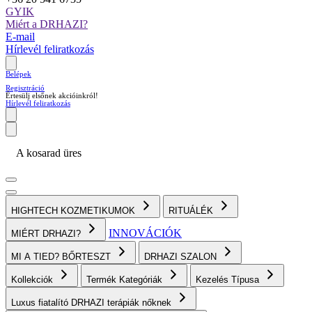
GYIK
Miért a DRHAZI?
E-mail
Hírlevél feliratkozás
Belépek
Regisztráció
Értesülj elsőnek akcióinkról!
Hírlevél feliratkozás
A kosarad üres
HIGHTECH KOZMETIKUMOK
RITUÁLÉK
INNOVÁCIÓK
MIÉRT DRHAZI?
MI A TIED? BŐRTESZT
DRHAZI SZALON
Kollekciók
Termék Kategóriák
Kezelés Típusa
Luxus fiatalító DRHAZI terápiák nőknek