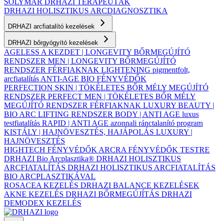
SOLYMÁR
DRHAZI TERAPEUTÁK
DRHAZI HOLISZTIKUS ARCDIAGNOSZTIKA
DRHAZI arcfiatalító kezelések
DRHAZI bőrgyógyító kezelések
AGELESS A KEZDET | LONGEVITY BŐRMEGÚJÍTÓ
RENDSZER
MEN | LONGEVITY BŐRMEGÚJÍTÓ
RENDSZER FÉRFIAKNAK
LIGHTENING pigmentfolt,
arcfiatalítás
ANTI-AGE BIO FÉNYVÉDŐK
PERFECTION SKIN | TÖKÉLETES BŐR MÉLY MEGÚJÍTÓ
RENDSZER
PERFECT MEN | TÖKÉLETES BŐR MÉLY
MEGÚJÍTÓ RENDSZER FÉRFIAKNAK
LUXURY BEAUTY |
BIO ARC LIFTING RENDSZER
BODY | ANTI AGE luxus
testfiatalítás
RAPID | ANTI AGE azonnali ránctalanító program
KISTÁLY | HAJNÖVESZTÉS, HAJÁPOLÁS
LUXURY |
HAJNÖVESZTÉS
HIGHTECH FÉNYVÉDŐK ARCRA
FÉNYVÉDŐK TESTRE
DRHAZI Bio Arcplasztika®
DRHAZI HOLISZTIKUS
ARCFIATALÍTÁS
DRHAZI HOLISZTIKUS ARCFIATALÍTÁS
BIO ARCPLASZTIKÁVAL
ROSACEA KEZELÉS
DRHAZI BALANCE KEZELÉSEK
AKNE KEZELÉS
DRHAZI BŐRMEGÚJÍTÁS
DRHAZI
DEMODEX KEZELÉS