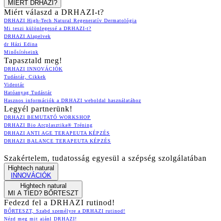
MIÉRT DRHAZI?
Miért válaszd a DRHAZI-t?
DRHAZI High-Tech Natural Regeneratív Dermatológia
Mi teszi különlegessé a DRHAZI-t?
DRHAZI Alapelvek
dr Házi Edina
Minősítéseink
Tapasztald meg!
DRHAZI INNOVÁCIÓK
Tudástár, Cikkek
Videotár
Hatóanyag Tudástár
Hasznos információk a DRHAZI weboldal használatához
Legyél partnerünk!
DRHAZI BEMUTATÓ WORKSHOP
DRHAZI Bio Arcplasztika® Tréning
DRHAZI ANTI AGE TERAPEUTA KÉPZÉS
DRHAZI BALANCE TERAPEUTA KÉPZÉS
Szakértelem, tudatosság egyesül a szépség szolgálatában
Hightech natural
INNOVÁCIÓK
Hightech natural
MI A TIED? BŐRTESZT
Fedezd fel a DRHAZI rutinod!
BŐRTESZT, Szabd személyre a DRHAZI rutinod!
Nézd meg mit ajánl DRHAZI!