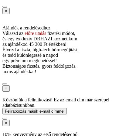
×
Ajándék a rendelésedhez
Válaszd az
előre utalás
fizetési módot,
és
egy exkluzív DRHAZI kozmetikum
az ajándékod
45 300 Ft értékben!
Élvezd a tiszta, high-tech bőrmegújítást,
és tedd különlegessé a napod
egy prémium meglepetéssel!
Biztonságos fizetés, gyors feldolgozás,
luxus ajándékkal!
×
Köszönjük a feliratkozást! Ez az email cím már szerepel
adatbázisunkban.
Feliratkozás másik e-mail címmel
×
10% kedvezmény az első rendelésedből