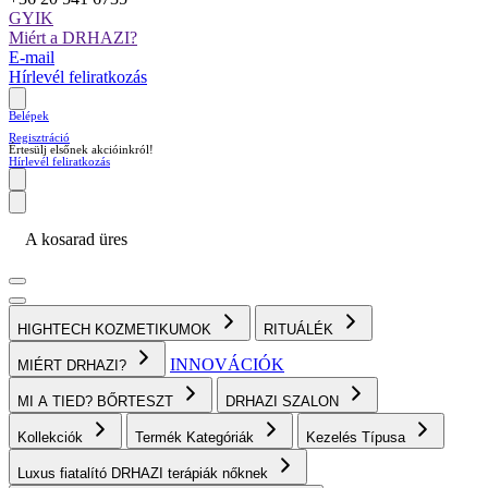
GYIK
Miért a DRHAZI?
E-mail
Hírlevél feliratkozás
Belépek
Regisztráció
Értesülj elsőnek akcióinkról!
Hírlevél feliratkozás
A kosarad üres
HIGHTECH KOZMETIKUMOK
RITUÁLÉK
INNOVÁCIÓK
MIÉRT DRHAZI?
MI A TIED? BŐRTESZT
DRHAZI SZALON
Kollekciók
Termék Kategóriák
Kezelés Típusa
Luxus fiatalító DRHAZI terápiák nőknek