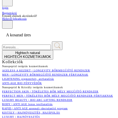
login
Regisztráció
Értesülj elsőnek akcióinkról!
Hírlevél feliratkozás
A kosarad üres
Hightech natural
HIGHTECH KOZMETIKUMOK
Kollekciók
Nanopeptid terápiás kozmetikumok
AGELESS A KEZDET | LONGEVITY BŐRMEGÚJÍTÓ RENDSZER
MEN | LONGEVITY BŐRMEGÚJÍTÓ RENDSZER FÉRFIAKNAK
LIGHTENING pigmentfolt, arcfiatalítás
ANTI-AGE BIO FÉNYVÉDŐK
Nanopeptid & Kristály terápiás kozmetikumok
PERFECTION SKIN | TÖKÉLETES BŐR MÉLY MEGÚJÍTÓ RENDSZER
PERFECT MEN | TÖKÉLETES BŐR MÉLY MEGÚJÍTÓ RENDSZER FÉRFIAKNAK
LUXURY BEAUTY | BIO ARC LIFTING RENDSZER
BODY | ANTI AGE luxus testfiatalítás
RAPID | ANTI AGE azonnali ránctalanító program
KISTÁLY | HAJNÖVESZTÉS, HAJÁPOLÁS
LUXURY | HAJNÖVESZTÉS