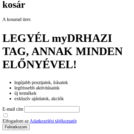
kosár
A kosarad üres
LEGYÉL myDRHAZI
TAG, ANNAK MINDEN
ELŐNYÉVEL!
legújabb posztjaink, írásaink
legfrissebb aktivitásaink
új termékek
exkluzív ajánlatok, akciók
E-mail cím
Elfogadom az
Adatkezelési tájékoztatót
Feliratkozom