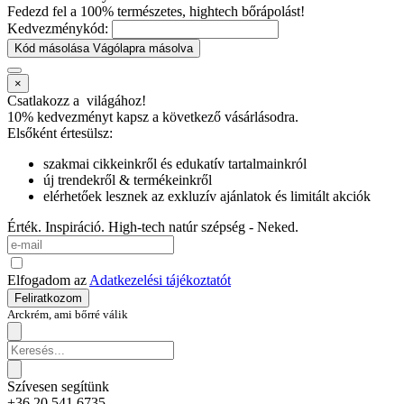
Fedezd fel a 100% természetes, hightech bőrápolást!
Kedvezménykód:
Kód másolása
Vágólapra másolva
×
Csatlakozz a
világához!
10% kedvezményt kapsz
a következő vásárlásodra.
Elsőként értesülsz:
szakmai cikkeinkről és edukatív tartalmainkról
új trendekről & termékeinkről
elérhetőek lesznek az exkluzív ajánlatok és limitált akciók
Érték. Inspiráció. High-tech natúr szépség - Neked.
Elfogadom az
Adatkezelési tájékoztatót
Feliratkozom
Arckrém, ami bőrré válik
Szívesen segítünk
+36 20 541 6735