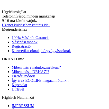
Ügyfélszolgálat
Telefonhívásod minden munkanap
9-16 óra között várjuk.
Üzenet küldéséhez kattints ide!
Megrendeléshez
100% Vásárlói Garancia
Vásárlási módok
Regisztráció
Kozmetikusoknak, bőrgyógyászoknak
DRHAZI Info
Miben más a natúrkozmetikum?
Miben más a DRHAZI?
Fizetési módok
Így ír az ECOLIFE magazin rólunk...
Kapcsolat
Hírlevél
Hightech Natural Zrt
IMPRESSUM