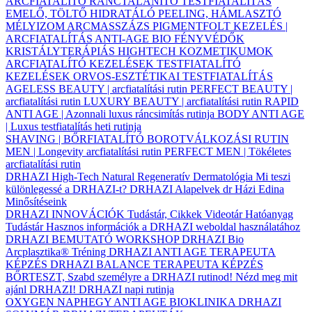
ARCFIATALÍTÓ
RÁNCTALANÍTÓ
TESTFIATALÍTÁS
EMELŐ, TÖLTŐ
HIDRATÁLÓ
PEELING, HÁMLASZTÓ
MÉLYIZOM ARCMASSZÁZS
PIGMENTFOLT KEZELÉS |
ARCFIATALÍTÁS
ANTI-AGE BIO FÉNYVÉDŐK
KRISTÁLYTERÁPIÁS HIGHTECH KOZMETIKUMOK
ARCFIATALÍTÓ KEZELÉSEK
TESTFIATALÍTÓ
KEZELÉSEK
ORVOS-ESZTÉTIKAI TESTFIATALÍTÁS
AGELESS BEAUTY | arcfiatalítási rutin
PERFECT BEAUTY |
arcfiatalítási rutin
LUXURY BEAUTY | arcfiatalítási rutin
RAPID
ANTI AGE | Azonnali luxus ráncsimítás rutinja
BODY ANTI AGE
| Luxus testfiatalítás heti rutinja
SHAVING | BŐRFIATALÍTÓ BOROTVÁLKOZÁSI RUTIN
MEN | Longevity arcfiatalítási rutin
PERFECT MEN | Tökéletes
arcfiatalítási rutin
DRHAZI High-Tech Natural Regeneratív Dermatológia
Mi teszi
különlegessé a DRHAZI-t?
DRHAZI Alapelvek
dr Házi Edina
Minősítéseink
DRHAZI INNOVÁCIÓK
Tudástár, Cikkek
Videotár
Hatóanyag
Tudástár
Hasznos információk a DRHAZI weboldal használatához
DRHAZI BEMUTATÓ WORKSHOP
DRHAZI Bio
Arcplasztika® Tréning
DRHAZI ANTI AGE TERAPEUTA
KÉPZÉS
DRHAZI BALANCE TERAPEUTA KÉPZÉS
BŐRTESZT, Szabd személyre a DRHAZI rutinod!
Nézd meg mit
ajánl DRHAZI!
DRHAZI napi rutinja
OXYGEN NAPHEGY ANTI AGE BIOKLINIKA
DRHAZI