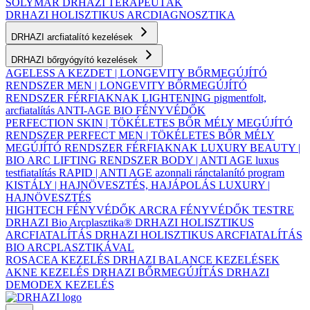
SOLYMÁR
DRHAZI TERAPEUTÁK
DRHAZI HOLISZTIKUS ARCDIAGNOSZTIKA
DRHAZI arcfiatalító kezelések
DRHAZI bőrgyógyító kezelések
AGELESS A KEZDET | LONGEVITY BŐRMEGÚJÍTÓ
RENDSZER
MEN | LONGEVITY BŐRMEGÚJÍTÓ
RENDSZER FÉRFIAKNAK
LIGHTENING pigmentfolt,
arcfiatalítás
ANTI-AGE BIO FÉNYVÉDŐK
PERFECTION SKIN | TÖKÉLETES BŐR MÉLY MEGÚJÍTÓ
RENDSZER
PERFECT MEN | TÖKÉLETES BŐR MÉLY
MEGÚJÍTÓ RENDSZER FÉRFIAKNAK
LUXURY BEAUTY |
BIO ARC LIFTING RENDSZER
BODY | ANTI AGE luxus
testfiatalítás
RAPID | ANTI AGE azonnali ránctalanító program
KISTÁLY | HAJNÖVESZTÉS, HAJÁPOLÁS
LUXURY |
HAJNÖVESZTÉS
HIGHTECH FÉNYVÉDŐK ARCRA
FÉNYVÉDŐK TESTRE
DRHAZI Bio Arcplasztika®
DRHAZI HOLISZTIKUS
ARCFIATALÍTÁS
DRHAZI HOLISZTIKUS ARCFIATALÍTÁS
BIO ARCPLASZTIKÁVAL
ROSACEA KEZELÉS
DRHAZI BALANCE KEZELÉSEK
AKNE KEZELÉS
DRHAZI BŐRMEGÚJÍTÁS
DRHAZI
DEMODEX KEZELÉS