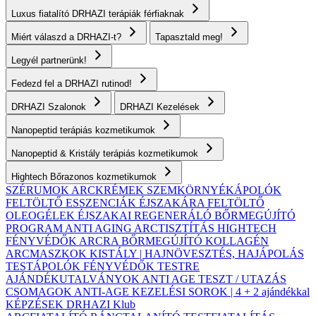
Luxus fiatalító DRHAZI terápiák férfiaknak
Miért válaszd a DRHAZI-t?
Tapasztald meg!
Legyél partnerünk!
Fedezd fel a DRHAZI rutinod!
DRHAZI Szalonok
DRHAZI Kezelések
Nanopeptid terápiás kozmetikumok
Nanopeptid & Kristály terápiás kozmetikumok
Hightech Bőrazonos kozmetikumok
SZÉRUMOK
ARCKRÉMEK
SZEMKÖRNYÉKÁPOLÓK
FELTÖLTŐ ESSZENCIÁK ÉJSZAKÁRA
FELTÖLTŐ
OLEOGÉLEK
ÉJSZAKAI REGENERÁLÓ BŐRMEGÚJÍTÓ
PROGRAM
ANTI AGING ARCTISZTÍTÁS
HIGHTECH
FÉNYVÉDŐK ARCRA
BŐRMEGÚJÍTÓ KOLLAGÉN
ARCMASZKOK
KISTÁLY | HAJNÖVESZTÉS, HAJÁPOLÁS
TESTÁPOLÓK
FÉNYVÉDŐK TESTRE
AJÁNDÉKUTALVÁNYOK
ANTI AGE TESZT / UTAZÁS
CSOMAGOK
ANTI-AGE KEZELÉSI SOROK | 4 + 2 ajándékkal
KÉPZÉSEK
DRHAZI Klub