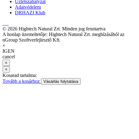
Üzletszabályzat
Adatvédelem
DRHAZI Klub
© 2026 Hightech Natural Zrt. Minden jog fenntartva
A honlap üzemeltetője: Hightech Natural Zrt. megbízásából az
nGroup Szoftverfejlesztő Kft.
×
IGEN
cancel
×
×
Kosarad tartalma:
Tovább a kosárhoz
Vásárlás folytatása