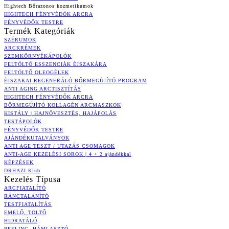
Hightech Bőrazonos kozmetikumok
HIGHTECH FÉNYVÉDŐK ARCRA
FÉNYVÉDŐK TESTRE
Termék Kategóriák
SZÉRUMOK
ARCKRÉMEK
SZEMKÖRNYÉKÁPOLÓK
FELTÖLTŐ ESSZENCIÁK ÉJSZAKÁRA
FELTÖLTŐ OLEOGÉLEK
ÉJSZAKAI REGENERÁLÓ BŐRMEGÚJÍTÓ PROGRAM
ANTI AGING ARCTISZTÍTÁS
HIGHTECH FÉNYVÉDŐK ARCRA
BŐRMEGÚJÍTÓ KOLLAGÉN ARCMASZKOK
KISTÁLY | HAJNÖVESZTÉS, HAJÁPOLÁS
TESTÁPOLÓK
FÉNYVÉDŐK TESTRE
AJÁNDÉKUTALVÁNYOK
ANTI AGE TESZT / UTAZÁS CSOMAGOK
ANTI-AGE KEZELÉSI SOROK | 4 + 2 ajándékkal
KÉPZÉSEK
DRHAZI Klub
Kezelés Típusa
ARCFIATALÍTÓ
RÁNCTALANÍTÓ
TESTFIATALÍTÁS
EMELŐ, TÖLTŐ
HIDRATÁLÓ
PEELING, HÁMLASZTÓ