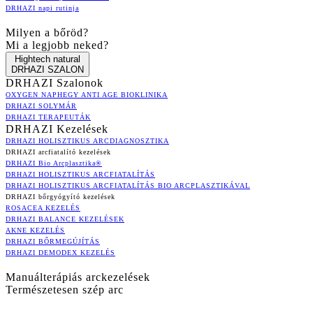
DRHAZI napi rutinja
Milyen a bőröd?
Mi a legjobb neked?
Hightech natural
DRHAZI SZALON
DRHAZI Szalonok
OXYGEN NAPHEGY ANTI AGE BIOKLINIKA
DRHAZI SOLYMÁR
DRHAZI TERAPEUTÁK
DRHAZI Kezelések
DRHAZI HOLISZTIKUS ARCDIAGNOSZTIKA
DRHAZI arcfiatalító kezelések
DRHAZI Bio Arcplasztika®
DRHAZI HOLISZTIKUS ARCFIATALÍTÁS
DRHAZI HOLISZTIKUS ARCFIATALÍTÁS BIO ARCPLASZTIKÁVAL
DRHAZI bőrgyógyító kezelések
ROSACEA KEZELÉS
DRHAZI BALANCE KEZELÉSEK
AKNE KEZELÉS
DRHAZI BŐRMEGÚJÍTÁS
DRHAZI DEMODEX KEZELÉS
Manuálterápiás arckezelések
Természetesen szép arc