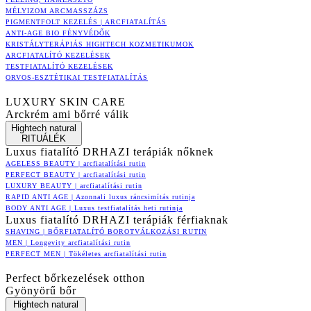
MÉLYIZOM ARCMASSZÁZS
PIGMENTFOLT KEZELÉS | ARCFIATALÍTÁS
ANTI-AGE BIO FÉNYVÉDŐK
KRISTÁLYTERÁPIÁS HIGHTECH KOZMETIKUMOK
ARCFIATALÍTÓ KEZELÉSEK
TESTFIATALÍTÓ KEZELÉSEK
ORVOS-ESZTÉTIKAI TESTFIATALÍTÁS
LUXURY SKIN CARE
Arckrém ami bőrré válik
Hightech natural
RITUÁLÉK
Luxus fiatalító DRHAZI terápiák nőknek
AGELESS BEAUTY | arcfiatalítási rutin
PERFECT BEAUTY | arcfiatalítási rutin
LUXURY BEAUTY | arcfiatalítási rutin
RAPID ANTI AGE | Azonnali luxus ráncsimítás rutinja
BODY ANTI AGE | Luxus testfiatalítás heti rutinja
Luxus fiatalító DRHAZI terápiák férfiaknak
SHAVING | BŐRFIATALÍTÓ BOROTVÁLKOZÁSI RUTIN
MEN | Longevity arcfiatalítási rutin
PERFECT MEN | Tökéletes arcfiatalítási rutin
Perfect bőrkezelések otthon
Gyönyörű bőr
Hightech natural