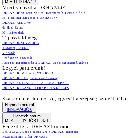
MIÉRT DRHAZI?
Miért válaszd a DRHAZI-t?
DRHAZI High-Tech Natural Regeneratív Dermatológia
Mi teszi különlegessé a DRHAZI-t?
DRHAZI Alapelvek
dr Házi Edina
Minősítéseink
Tapasztald meg!
DRHAZI INNOVÁCIÓK
Tudástár, Cikkek
Videotár
Hatóanyag Tudástár
Hasznos információk a DRHAZI weboldal használatához
Legyél partnerünk!
DRHAZI BEMUTATÓ WORKSHOP
DRHAZI Bio Arcplasztika® Tréning
DRHAZI ANTI AGE TERAPEUTA KÉPZÉS
DRHAZI BALANCE TERAPEUTA KÉPZÉS
Szakértelem, tudatosság egyesül a szépség szolgálatában
Hightech natural
INNOVÁCIÓK
Hightech natural
MI A TIED? BŐRTESZT
Fedezd fel a DRHAZI rutinod!
BŐRTESZT, Szabd személyre a DRHAZI rutinod!
Nézd meg mit ajánl DRHAZI!