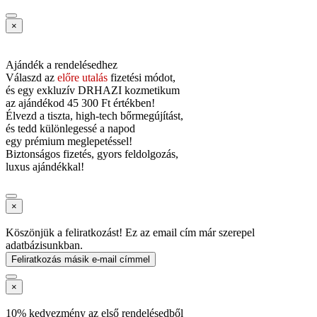
×
Ajándék a rendelésedhez
Válaszd az
előre utalás
fizetési módot,
és
egy exkluzív DRHAZI kozmetikum
az ajándékod
45 300 Ft értékben!
Élvezd a tiszta, high-tech bőrmegújítást,
és tedd különlegessé a napod
egy prémium meglepetéssel!
Biztonságos fizetés, gyors feldolgozás,
luxus ajándékkal!
×
Köszönjük a feliratkozást! Ez az email cím már szerepel
adatbázisunkban.
Feliratkozás másik e-mail címmel
×
10% kedvezmény az első rendelésedből