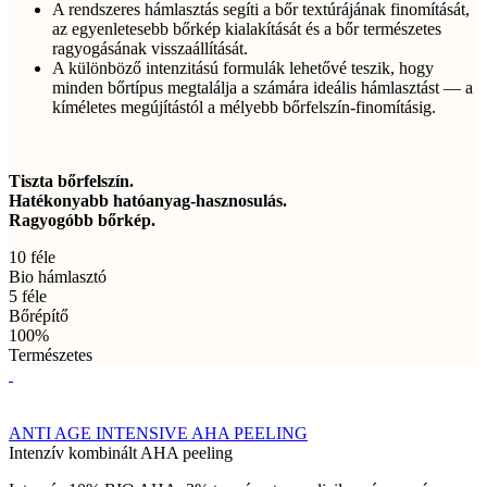
A rendszeres hámlasztás segíti a bőr textúrájának finomítását,
az egyenletesebb bőrkép kialakítását és a bőr természetes
ragyogásának visszaállítását.
A különböző intenzitású formulák lehetővé teszik, hogy
minden bőrtípus megtalálja a számára ideális hámlasztást — a
kíméletes megújítástól a mélyebb bőrfelszín-finomításig.
Tiszta bőrfelszín.
Hatékonyabb hatóanyag-hasznosulás.
Ragyogóbb bőrkép.
10 féle
Bio hámlasztó
5 féle
Bőrépítő
100%
Természetes
ANTI AGE INTENSIVE AHA PEELING
Intenzív kombinált AHA peeling