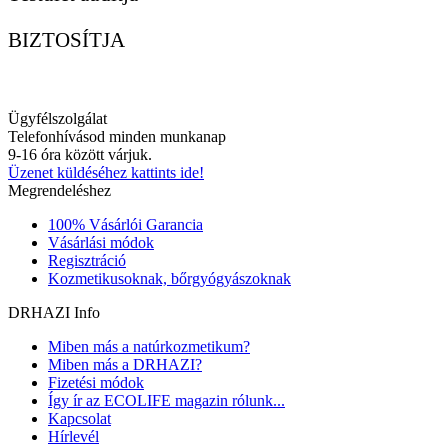
BIZTOSÍTJA
Ügyfélszolgálat
Telefonhívásod minden munkanap
9-16 óra között várjuk.
Üzenet küldéséhez kattints ide!
Megrendeléshez
100% Vásárlói Garancia
Vásárlási módok
Regisztráció
Kozmetikusoknak, bőrgyógyászoknak
DRHAZI Info
Miben más a natúrkozmetikum?
Miben más a DRHAZI?
Fizetési módok
Így ír az ECOLIFE magazin rólunk...
Kapcsolat
Hírlevél