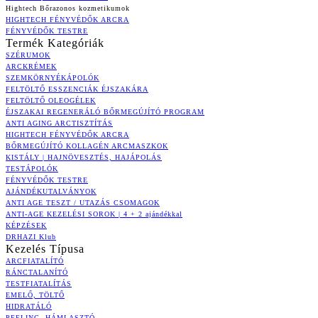
Hightech Bőrazonos kozmetikumok
HIGHTECH FÉNYVÉDŐK ARCRA
FÉNYVÉDŐK TESTRE
Termék Kategóriák
SZÉRUMOK
ARCKRÉMEK
SZEMKÖRNYÉKÁPOLÓK
FELTÖLTŐ ESSZENCIÁK ÉJSZAKÁRA
FELTÖLTŐ OLEOGÉLEK
ÉJSZAKAI REGENERÁLÓ BŐRMEGÚJÍTÓ PROGRAM
ANTI AGING ARCTISZTÍTÁS
HIGHTECH FÉNYVÉDŐK ARCRA
BŐRMEGÚJÍTÓ KOLLAGÉN ARCMASZKOK
KISTÁLY | HAJNÖVESZTÉS, HAJÁPOLÁS
TESTÁPOLÓK
FÉNYVÉDŐK TESTRE
AJÁNDÉKUTALVÁNYOK
ANTI AGE TESZT / UTAZÁS CSOMAGOK
ANTI-AGE KEZELÉSI SOROK | 4 + 2 ajándékkal
KÉPZÉSEK
DRHAZI Klub
Kezelés Típusa
ARCFIATALÍTÓ
RÁNCTALANÍTÓ
TESTFIATALÍTÁS
EMELŐ, TÖLTŐ
HIDRATÁLÓ
PEELING, HÁMLASZTÓ