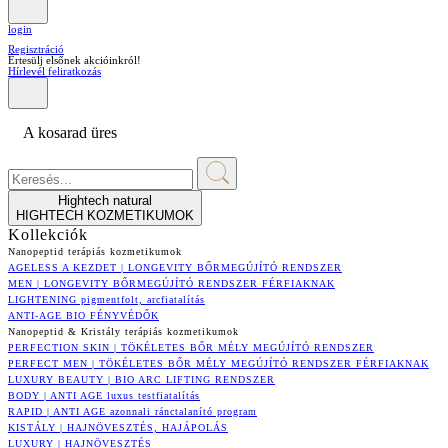
login
Regisztráció
Értesülj elsőnek akcióinkról!
Hírlevél feliratkozás
A kosarad üres
Hightech natural
HIGHTECH KOZMETIKUMOK
Kollekciók
Nanopeptid terápiás kozmetikumok
AGELESS A KEZDET | LONGEVITY BŐRMEGÚJÍTÓ RENDSZER
MEN | LONGEVITY BŐRMEGÚJÍTÓ RENDSZER FÉRFIAKNAK
LIGHTENING pigmentfolt, arcfiatalítás
ANTI-AGE BIO FÉNYVÉDŐK
Nanopeptid & Kristály terápiás kozmetikumok
PERFECTION SKIN | TÖKÉLETES BŐR MÉLY MEGÚJÍTÓ RENDSZER
PERFECT MEN | TÖKÉLETES BŐR MÉLY MEGÚJÍTÓ RENDSZER FÉRFIAKNAK
LUXURY BEAUTY | BIO ARC LIFTING RENDSZER
BODY | ANTI AGE luxus testfiatalítás
RAPID | ANTI AGE azonnali ránctalanító program
KISTÁLY | HAJNÖVESZTÉS, HAJÁPOLÁS
LUXURY | HAJNÖVESZTÉS