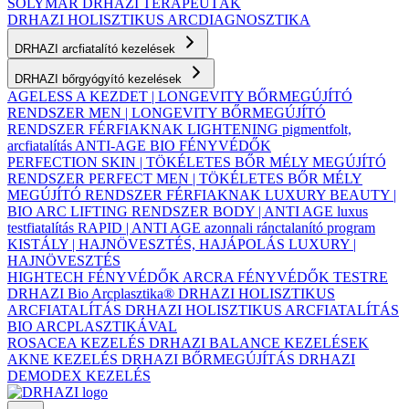
SOLYMÁR
DRHAZI TERAPEUTÁK
DRHAZI HOLISZTIKUS ARCDIAGNOSZTIKA
DRHAZI arcfiatalító kezelések
DRHAZI bőrgyógyító kezelések
AGELESS A KEZDET | LONGEVITY BŐRMEGÚJÍTÓ
RENDSZER
MEN | LONGEVITY BŐRMEGÚJÍTÓ
RENDSZER FÉRFIAKNAK
LIGHTENING pigmentfolt,
arcfiatalítás
ANTI-AGE BIO FÉNYVÉDŐK
PERFECTION SKIN | TÖKÉLETES BŐR MÉLY MEGÚJÍTÓ
RENDSZER
PERFECT MEN | TÖKÉLETES BŐR MÉLY
MEGÚJÍTÓ RENDSZER FÉRFIAKNAK
LUXURY BEAUTY |
BIO ARC LIFTING RENDSZER
BODY | ANTI AGE luxus
testfiatalítás
RAPID | ANTI AGE azonnali ránctalanító program
KISTÁLY | HAJNÖVESZTÉS, HAJÁPOLÁS
LUXURY |
HAJNÖVESZTÉS
HIGHTECH FÉNYVÉDŐK ARCRA
FÉNYVÉDŐK TESTRE
DRHAZI Bio Arcplasztika®
DRHAZI HOLISZTIKUS
ARCFIATALÍTÁS
DRHAZI HOLISZTIKUS ARCFIATALÍTÁS
BIO ARCPLASZTIKÁVAL
ROSACEA KEZELÉS
DRHAZI BALANCE KEZELÉSEK
AKNE KEZELÉS
DRHAZI BŐRMEGÚJÍTÁS
DRHAZI
DEMODEX KEZELÉS