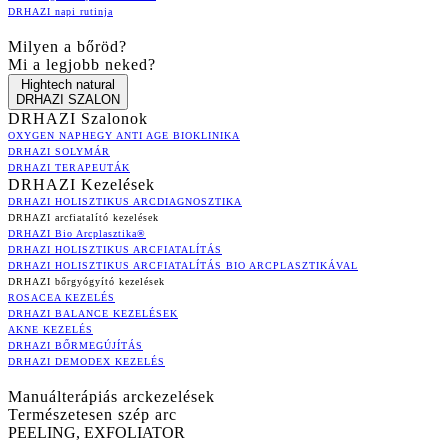
DRHAZI napi rutinja
Milyen a bőröd?
Mi a legjobb neked?
Hightech natural
DRHAZI SZALON
DRHAZI Szalonok
OXYGEN NAPHEGY ANTI AGE BIOKLINIKA
DRHAZI SOLYMÁR
DRHAZI TERAPEUTÁK
DRHAZI Kezelések
DRHAZI HOLISZTIKUS ARCDIAGNOSZTIKA
DRHAZI arcfiatalító kezelések
DRHAZI Bio Arcplasztika®
DRHAZI HOLISZTIKUS ARCFIATALÍTÁS
DRHAZI HOLISZTIKUS ARCFIATALÍTÁS BIO ARCPLASZTIKÁVAL
DRHAZI bőrgyógyító kezelések
ROSACEA KEZELÉS
DRHAZI BALANCE KEZELÉSEK
AKNE KEZELÉS
DRHAZI BŐRMEGÚJÍTÁS
DRHAZI DEMODEX KEZELÉS
Manuálterápiás arckezelések
Természetesen szép arc
PEELING, EXFOLIATOR