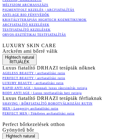
MÉLYIZOM ARCMASSZÁZS
PIGMENTFOLT KEZELÉS | ARCFIATALÍTÁS
ANTI-AGE BIO FÉNYVÉDŐK
KRISTÁLYTERÁPIÁS HIGHTECH KOZMETIKUMOK
ARCFIATALÍTÓ KEZELÉSEK
TESTFIATALÍTÓ KEZELÉSEK
ORVOS-ESZTÉTIKAI TESTFIATALÍTÁS
LUXURY SKIN CARE
Arckrém ami bőrré válik
Hightech natural
RITUÁLÉK
Luxus fiatalító DRHAZI terápiák nőknek
AGELESS BEAUTY | arcfiatalítási rutin
PERFECT BEAUTY | arcfiatalítási rutin
LUXURY BEAUTY | arcfiatalítási rutin
RAPID ANTI AGE | Azonnali luxus ráncsimítás rutinja
BODY ANTI AGE | Luxus testfiatalítás heti rutinja
Luxus fiatalító DRHAZI terápiák férfiaknak
SHAVING | BŐRFIATALÍTÓ BOROTVÁLKOZÁSI RUTIN
MEN | Longevity arcfiatalítási rutin
PERFECT MEN | Tökéletes arcfiatalítási rutin
Perfect bőrkezelések otthon
Gyönyörű bőr
Hightech natural