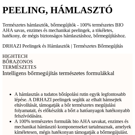
PEELING, HÁMLASZTÓ
Természetes hámlasztók, bőrmegújítók - 100% természetes BIO
AHA savas, enzimes és mechanikai peelingek, a tökéletes,
hatékony, de mégis biztonságos hámlasztáshoz, bőrmegújításhoz.
DRHAZI Peelingek és Hámlasztók | Természetes Bőrmegújítás
HIGHTECH
BŐRAZONOS
TERMÉSZETES
Intelligens bőrmegújítás természetes formulákkal
A hámlasztás a tudatos bőrápolási rutin egyik legfontosabb
lépése. A DRHAZI peelingek segítik az elhalt hámsejtek
eltávolítását, támogatják a bőr természetes megújulási
folyamatait, és előkészítik a bőrt a hatóanyagok hatékonyabb
felszívódására.
A 100% természetes formulák bio AHA savakat, enzimes és
mechanikai hámlasztó komponenseket tartalmaznak, amelyek
kíméletesen, mégis hatékonyan támogatják a bőrmegújulást.