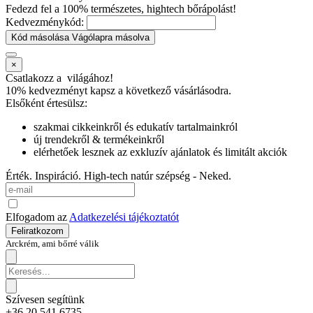
Fedezd fel a 100% természetes, hightech bőrápolást!
Kedvezménykód:
Kód másolása
Vágólapra másolva
×
Csatlakozz a
világához!
10% kedvezményt kapsz
a következő vásárlásodra.
Elsőként értesülsz:
szakmai cikkeinkről és edukatív tartalmainkról
új trendekről & termékeinkről
elérhetőek lesznek az exkluzív ajánlatok és limitált akciók
Érték. Inspiráció. High-tech natúr szépség - Neked.
Elfogadom az
Adatkezelési tájékoztatót
Feliratkozom
Arckrém, ami bőrré válik
Szívesen segítünk
+36 20 541 6735