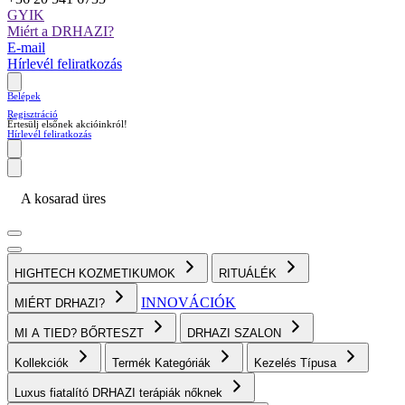
GYIK
Miért a DRHAZI?
E-mail
Hírlevél feliratkozás
Belépek
Regisztráció
Értesülj elsőnek akcióinkról!
Hírlevél feliratkozás
A kosarad üres
HIGHTECH KOZMETIKUMOK
RITUÁLÉK
INNOVÁCIÓK
MIÉRT DRHAZI?
MI A TIED? BŐRTESZT
DRHAZI SZALON
Kollekciók
Termék Kategóriák
Kezelés Típusa
Luxus fiatalító DRHAZI terápiák nőknek