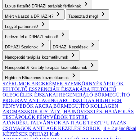
Luxus fiatalító DRHAZI terápiák férfiaknak
Miért válaszd a DRHAZI-t?
Tapasztald meg!
Legyél partnerünk!
Fedezd fel a DRHAZI rutinod!
DRHAZI Szalonok
DRHAZI Kezelések
Nanopeptid terápiás kozmetikumok
Nanopeptid & Kristály terápiás kozmetikumok
Hightech Bőrazonos kozmetikumok
SZÉRUMOK
ARCKRÉMEK
SZEMKÖRNYÉKÁPOLÓK
FELTÖLTŐ ESSZENCIÁK ÉJSZAKÁRA
FELTÖLTŐ
OLEOGÉLEK
ÉJSZAKAI REGENERÁLÓ BŐRMEGÚJÍTÓ
PROGRAM
ANTI AGING ARCTISZTÍTÁS
HIGHTECH
FÉNYVÉDŐK ARCRA
BŐRMEGÚJÍTÓ KOLLAGÉN
ARCMASZKOK
KISTÁLY | HAJNÖVESZTÉS, HAJÁPOLÁS
TESTÁPOLÓK
FÉNYVÉDŐK TESTRE
AJÁNDÉKUTALVÁNYOK
ANTI AGE TESZT / UTAZÁS
CSOMAGOK
ANTI-AGE KEZELÉSI SOROK | 4 + 2 ajándékkal
KÉPZÉSEK
DRHAZI Klub