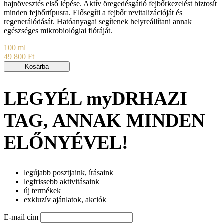
hajnövesztés első lépése. Aktív öregedésgátló fejbőrkezelést biztosít
minden fejbőrtípusra. Elősegíti a fejbőr revitalizációját és
regenerálódását. Hatóanyagai segítenek helyreállítani annak
egészséges mikrobiológiai flóráját.
100 ml
49 800 Ft
Kosárba
LEGYÉL myDRHAZI
TAG, ANNAK MINDEN
ELŐNYÉVEL!
legújabb posztjaink, írásaink
legfrissebb aktivitásaink
új termékek
exkluzív ajánlatok, akciók
E-mail cím