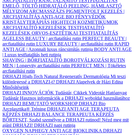
ARCFIATALÍTÓ
RÁNCTALANÍTÓ
TESTFIATALÍTÁS
EMELŐ, TÖLTŐ
HIDRATÁLÓ
PEELING, HÁMLASZTÓ
MÉLYIZOM ARCMASSZÁZS
PIGMENTFOLT KEZELÉS |
ARCFIATALÍTÁS
ANTI-AGE BIO FÉNYVÉDŐK
KRISTÁLYTERÁPIÁS HIGHTECH KOZMETIKUMOK
ARCFIATALÍTÓ KEZELÉSEK
TESTFIATALÍTÓ
KEZELÉSEK
ORVOS-ESZTÉTIKAI TESTFIATALÍTÁS
AGELESS BEAUTY | arcfiatalítási rutin
PERFECT BEAUTY |
arcfiatalítási rutin
LUXURY BEAUTY | arcfiatalítási rutin
RAPID
ANTI AGE | Azonnali luxus ráncsimítás rutinja
BODY ANTI AGE
| Luxus testfiatalítás heti rutinja
SHAVING | BŐRFIATALÍTÓ BOROTVÁLKOZÁSI RUTIN
MEN | Longevity arcfiatalítási rutin
PERFECT MEN | Tökéletes
arcfiatalítási rutin
DRHAZI High-Tech Natural Regeneratív Dermatológia
Mi teszi
különlegessé a DRHAZI-t?
DRHAZI Alapelvek
dr Házi Edina
Minősítéseink
DRHAZI INNOVÁCIÓK
Tudástár, Cikkek
Videotár
Hatóanyag
Tudástár
Hasznos információk a DRHAZI weboldal használatához
DRHAZI BEMUTATÓ WORKSHOP
DRHAZI Bio
Arcplasztika® Tréning
DRHAZI ANTI AGE TERAPEUTA
KÉPZÉS
DRHAZI BALANCE TERAPEUTA KÉPZÉS
BŐRTESZT, Szabd személyre a DRHAZI rutinod!
Nézd meg mit
ajánl DRHAZI!
DRHAZI napi rutinja
OXYGEN NAPHEGY ANTI AGE BIOKLINIKA
DRHAZI