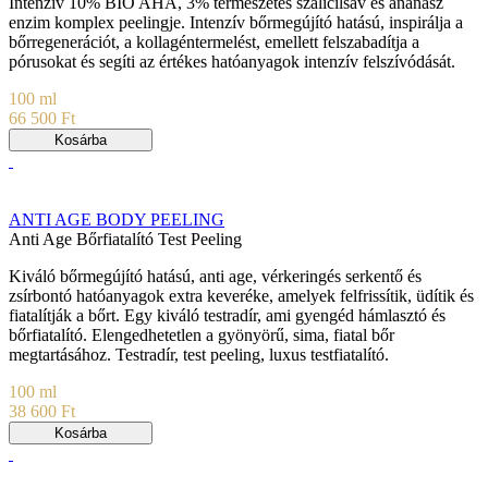
Intenzív 10% BIO AHA, 3% természetes szalicilsav és ananász
enzim komplex peelingje. Intenzív bőrmegújító hatású, inspirálja a
bőrregenerációt, a kollagéntermelést, emellett felszabadítja a
pórusokat és segíti az értékes hatóanyagok intenzív felszívódását.
100 ml
66 500 Ft
Kosárba
ANTI AGE BODY PEELING
Anti Age Bőrfiatalító Test Peeling
Kiváló bőrmegújító hatású, anti age, vérkeringés serkentő és
zsírbontó hatóanyagok extra keveréke, amelyek felfrissítik, üdítik és
fiatalítják a bőrt. Egy kiváló testradír, ami gyengéd hámlasztó és
bőrfiatalító. Elengedhetetlen a gyönyörű, sima, fiatal bőr
megtartásához. Testradír, test peeling, luxus testfiatalító.
100 ml
38 600 Ft
Kosárba