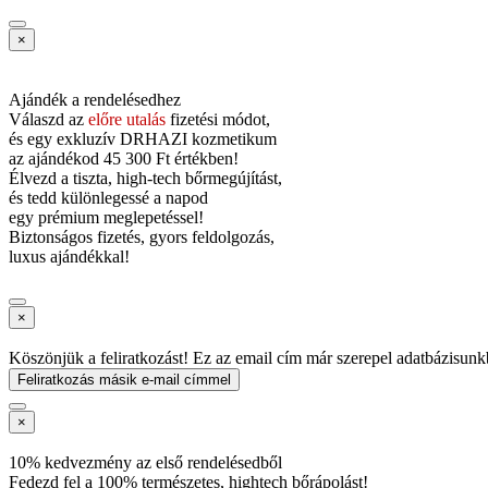
×
Ajándék a rendelésedhez
Válaszd az
előre utalás
fizetési módot,
és
egy exkluzív DRHAZI kozmetikum
az ajándékod
45 300 Ft értékben!
Élvezd a tiszta, high-tech bőrmegújítást,
és tedd különlegessé a napod
egy prémium meglepetéssel!
Biztonságos fizetés, gyors feldolgozás,
luxus ajándékkal!
×
Köszönjük a feliratkozást! Ez az email cím már szerepel adatbázisunk
Feliratkozás másik e-mail címmel
×
10% kedvezmény az első rendelésedből
Fedezd fel a 100% természetes, hightech bőrápolást!