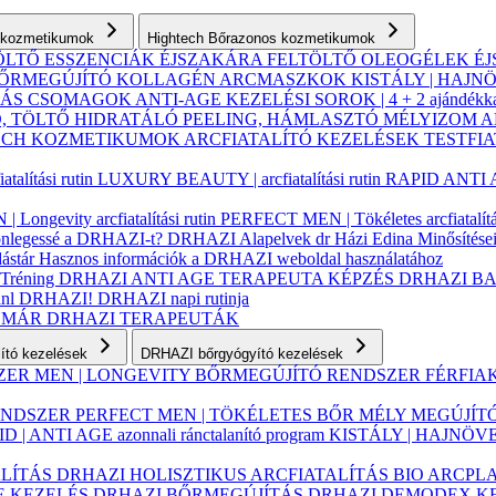
ás kozmetikumok
Hightech Bőrazonos kozmetikumok
ÖLTŐ ESSZENCIÁK ÉJSZAKÁRA
FELTÖLTŐ OLEOGÉLEK
É
ŐRMEGÚJÍTÓ KOLLAGÉN ARCMASZKOK
KISTÁLY | HAJN
AZÁS CSOMAGOK
ANTI-AGE KEZELÉSI SOROK | 4 + 2 ajándékk
, TÖLTŐ
HIDRATÁLÓ
PEELING, HÁMLASZTÓ
MÉLYIZOM 
TECH KOZMETIKUMOK
ARCFIATALÍTÓ KEZELÉSEK
TESTFI
alítási rutin
LUXURY BEAUTY | arcfiatalítási rutin
RAPID ANTI AGE
| Longevity arcfiatalítási rutin
PERFECT MEN | Tökéletes arcfiatalítás
lönlegessé a DRHAZI-t?
DRHAZI Alapelvek
dr Házi Edina
Minősítése
ástár
Hasznos információk a DRHAZI weboldal használatához
 Tréning
DRHAZI ANTI AGE TERAPEUTA KÉPZÉS
DRHAZI B
jánl DRHAZI!
DRHAZI napi rutinja
YMÁR
DRHAZI TERAPEUTÁK
lító kezelések
DRHAZI bőrgyógyító kezelések
SZER
MEN | LONGEVITY BŐRMEGÚJÍTÓ RENDSZER FÉRFI
RENDSZER
PERFECT MEN | TÖKÉLETES BŐR MÉLY MEGÚJÍ
D | ANTI AGE azonnali ránctalanító program
KISTÁLY | HAJNÖV
ALÍTÁS
DRHAZI HOLISZTIKUS ARCFIATALÍTÁS BIO ARCPL
E KEZELÉS
DRHAZI BŐRMEGÚJÍTÁS
DRHAZI DEMODEX K