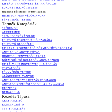
KISTÁLY | HAJNÖVESZTÉS, HAJÁPOLÁS
LUXURY | HAJNÖVESZTÉS
Hightech Bőrazonos kozmetikumok
HIGHTECH FÉNYVÉDŐK ARCRA
FÉNYVÉDŐK TESTRE
Termék Kategóriák
SZÉRUMOK
ARCKRÉMEK
SZEMKÖRNYÉKÁPOLÓK
FELTÖLTŐ ESSZENCIÁK ÉJSZAKÁRA
FELTÖLTŐ OLEOGÉLEK
ÉJSZAKAI REGENERÁLÓ BŐRMEGÚJÍTÓ PROGRAM
ANTI AGING ARCTISZTÍTÁS
HIGHTECH FÉNYVÉDŐK ARCRA
BŐRMEGÚJÍTÓ KOLLAGÉN ARCMASZKOK
KISTÁLY | HAJNÖVESZTÉS, HAJÁPOLÁS
TESTÁPOLÓK
FÉNYVÉDŐK TESTRE
AJÁNDÉKUTALVÁNYOK
ANTI AGE TESZT / UTAZÁS CSOMAGOK
ANTI-AGE KEZELÉSI SOROK | 4 + 2 ajándékkal
KÉPZÉSEK
DRHAZI Klub
Kezelés Típusa
ARCFIATALÍTÓ
RÁNCTALANÍTÓ
TESTFIATALÍTÁS