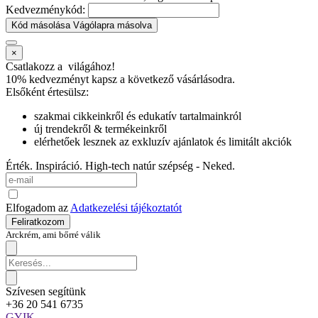
Kedvezménykód:
Kód másolása
Vágólapra másolva
×
Csatlakozz a
világához!
10% kedvezményt kapsz
a következő vásárlásodra.
Elsőként értesülsz:
szakmai cikkeinkről és edukatív tartalmainkról
új trendekről & termékeinkről
elérhetőek lesznek az exkluzív ajánlatok és limitált akciók
Érték. Inspiráció. High-tech natúr szépség - Neked.
Elfogadom az
Adatkezelési tájékoztatót
Feliratkozom
Arckrém, ami bőrré válik
Szívesen segítünk
+36 20 541 6735
GYIK