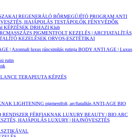
JSZAKAI REGENERÁLÓ BŐRMEGÚJÍTÓ PROGRAM
ANTI
ÖVESZTÉS, HAJÁPOLÁS
TESTÁPOLÓK
FÉNYVÉDŐK
al
KÉPZÉSEK
DRHAZI Klub
ARCMASSZÁZS
PIGMENTFOLT KEZELÉS | ARCFIATALÍTÁS
ATALÍTÓ KEZELÉSEK
ORVOS-ESZTÉTIKAI
 | Azonnali luxus ráncsimítás rutinja
BODY ANTI AGE | Luxus
i rutin
ink
ALANCE TERAPEUTA KÉPZÉS
AKNAK
LIGHTENING pigmentfolt, arcfiatalítás
ANTI-AGE BIO
TÓ RENDSZER FÉRFIAKNAK
LUXURY BEAUTY | BIO ARC
ESZTÉS, HAJÁPOLÁS
LUXURY | HAJNÖVESZTÉS
ASZTIKÁVAL
EZELÉS