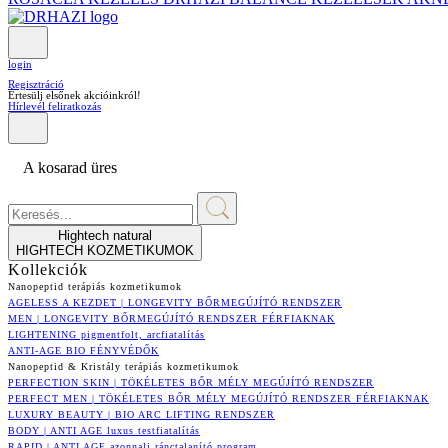
login
Regisztráció
Értesülj elsőnek akcióinkról!
Hírlevél feliratkozás
A kosarad üres
Hightech natural
HIGHTECH KOZMETIKUMOK
Kollekciók
Nanopeptid terápiás kozmetikumok
AGELESS A KEZDET | LONGEVITY BŐRMEGÚJÍTÓ RENDSZER
MEN | LONGEVITY BŐRMEGÚJÍTÓ RENDSZER FÉRFIAKNAK
LIGHTENING pigmentfolt, arcfiatalítás
ANTI-AGE BIO FÉNYVÉDŐK
Nanopeptid & Kristály terápiás kozmetikumok
PERFECTION SKIN | TÖKÉLETES BŐR MÉLY MEGÚJÍTÓ RENDSZER
PERFECT MEN | TÖKÉLETES BŐR MÉLY MEGÚJÍTÓ RENDSZER FÉRFIAKNAK
LUXURY BEAUTY | BIO ARC LIFTING RENDSZER
BODY | ANTI AGE luxus testfiatalítás
RAPID | ANTI AGE azonnali ránctalanító program