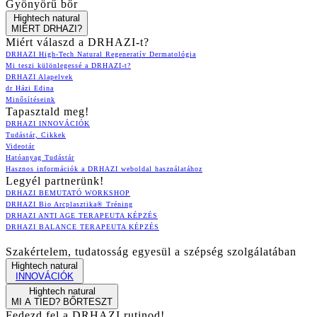
Gyönyörű bőr
Hightech natural
MIÉRT DRHAZI?
Miért válaszd a DRHAZI-t?
DRHAZI High-Tech Natural Regeneratív Dermatológia
Mi teszi különlegessé a DRHAZI-t?
DRHAZI Alapelvek
dr Házi Edina
Minősítéseink
Tapasztald meg!
DRHAZI INNOVÁCIÓK
Tudástár, Cikkek
Videotár
Hatóanyag Tudástár
Hasznos információk a DRHAZI weboldal használatához
Legyél partnerünk!
DRHAZI BEMUTATÓ WORKSHOP
DRHAZI Bio Arcplasztika® Tréning
DRHAZI ANTI AGE TERAPEUTA KÉPZÉS
DRHAZI BALANCE TERAPEUTA KÉPZÉS
Szakértelem, tudatosság egyesül a szépség szolgálatában
Hightech natural
INNOVÁCIÓK
Hightech natural
MI A TIED? BŐRTESZT
Fedezd fel a DRHAZI rutinod!