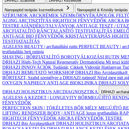
DRHAZI Szalonok
DRHAZI Kezelések
Nanopeptid terápiás kozmetikumok
Nanopeptid & Kristály terápi
SZÉRUMOK
ARCKRÉMEK
SZEMKÖRNYÉKÁPOLÓK
FELT
AGING ARCTISZTÍTÁS
HIGHTECH FÉNYVÉDŐK ARCRA
B
TESTRE
AJÁNDÉKUTALVÁNYOK
ANTI AGE TESZT / UT
ARCFIATALÍTÓ
RÁNCTALANÍTÓ
TESTFIATALÍTÁS
EMELŐ
ANTI-AGE BIO FÉNYVÉDŐK
KRISTÁLYTERÁPIÁS HIGH
TESTFIATALÍTÁS
AGELESS BEAUTY | arcfiatalítási rutin
PERFECT BEAUTY | arcfiat
testfiatalítás heti rutinja
SHAVING | BŐRFIATALÍTÓ BOROTVÁLKOZÁSI RUTIN
MEN 
DRHAZI High-Tech Natural Regeneratív Dermatológia
Mi teszi kü
DRHAZI INNOVÁCIÓK
Tudástár, Cikkek
Videotár
Hatóanyag Tud
DRHAZI BEMUTATÓ WORKSHOP
DRHAZI Bio Arcplasztika®
BŐRTESZT, Szabd személyre a DRHAZI rutinod!
Nézd meg mit a
OXYGEN NAPHEGY ANTI AGE BIOKLINIKA
DRHAZI SOL
DRHAZI HOLISZTIKUS ARCDIAGNOSZTIKA
DRHAZI arcfiata
AGELESS A KEZDET | LONGEVITY BŐRMEGÚJÍTÓ REND
FÉNYVÉDŐK
PERFECTION SKIN | TÖKÉLETES BŐR MÉLY MEGÚJÍTÓ 
LIFTING RENDSZER
BODY | ANTI AGE luxus testfiatalítás
RAPI
HIGHTECH FÉNYVÉDŐK ARCRA
FÉNYVÉDŐK TESTRE
DRHAZI Bio Arcplasztika®
DRHAZI HOLISZTIKUS ARCFIAT
ROSACEA KEZELÉS
DRHAZI BALANCE KEZELÉSEK
AKN