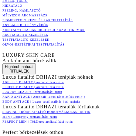
EMELŐ, TÖLTŐ
HIDRATÁLÓ
PEELING, HÁMLASZTÓ
MÉLYIZOM ARCMASSZÁZS
PIGMENTFOLT KEZELÉS | ARCFIATALÍTÁS
ANTI-AGE BIO FÉNYVÉDŐK
KRISTÁLYTERÁPIÁS HIGHTECH KOZMETIKUMOK
ARCFIATALÍTÓ KEZELÉSEK
TESTFIATALÍTÓ KEZELÉSEK
ORVOS-ESZTÉTIKAI TESTFIATALÍTÁS
LUXURY SKIN CARE
Arckrém ami bőrré válik
Hightech natural
RITUÁLÉK
Luxus fiatalító DRHAZI terápiák nőknek
AGELESS BEAUTY | arcfiatalítási rutin
PERFECT BEAUTY | arcfiatalítási rutin
LUXURY BEAUTY | arcfiatalítási rutin
RAPID ANTI AGE | Azonnali luxus ráncsimítás rutinja
BODY ANTI AGE | Luxus testfiatalítás heti rutinja
Luxus fiatalító DRHAZI terápiák férfiaknak
SHAVING | BŐRFIATALÍTÓ BOROTVÁLKOZÁSI RUTIN
MEN | Longevity arcfiatalítási rutin
PERFECT MEN | Tökéletes arcfiatalítási rutin
Perfect bőrkezelések otthon