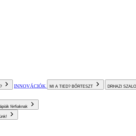
INNOVÁCIÓK
I?
MI A TIED? BŐRTESZT
DRHAZI SZAL
rápiák férfiaknak
rünk!