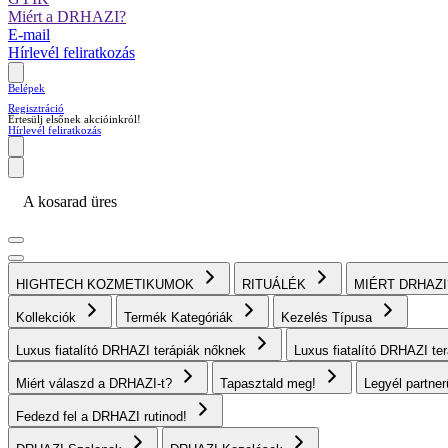
Miért a DRHAZI?
E-mail
Hírlevél feliratkozás
Belépek
Regisztráció
Értesülj elsőnek akcióinkról!
Hírlevél feliratkozás
A kosarad üres
HIGHTECH KOZMETIKUMOK
RITUÁLÉK
MIÉRT DRHAZ
Kollekciók
Termék Kategóriák
Kezelés Típusa
Luxus fiatalító DRHAZI terápiák nőknek
Luxus fiatalító DRHAZI te
Miért válaszd a DRHAZI-t?
Tapasztald meg!
Legyél partne
Fedezd fel a DRHAZI rutinod!