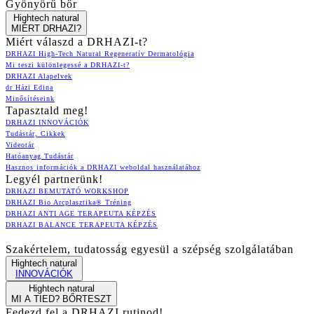
Gyönyörű bőr
Hightech natural
MIÉRT DRHAZI?
Miért válaszd a DRHAZI-t?
DRHAZI High-Tech Natural Regeneratív Dermatológia
Mi teszi különlegessé a DRHAZI-t?
DRHAZI Alapelvek
dr Házi Edina
Minősítéseink
Tapasztald meg!
DRHAZI INNOVÁCIÓK
Tudástár, Cikkek
Videotár
Hatóanyag Tudástár
Hasznos információk a DRHAZI weboldal használatához
Legyél partnerünk!
DRHAZI BEMUTATÓ WORKSHOP
DRHAZI Bio Arcplasztika® Tréning
DRHAZI ANTI AGE TERAPEUTA KÉPZÉS
DRHAZI BALANCE TERAPEUTA KÉPZÉS
Szakértelem, tudatosság egyesül a szépség szolgálatában
Hightech natural
INNOVÁCIÓK
Hightech natural
MI A TIED? BŐRTESZT
Fedezd fel a DRHAZI rutinod!