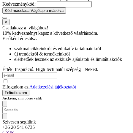
Kedvezménykód:
Kód másolása
Vágólapra másolva
×
Csatlakozz a
világához!
10% kedvezményt kapsz
a következő vásárlásodra.
Elsőként értesülsz:
szakmai cikkeinkről és edukatív tartalmainkról
új trendekről & termékeinkről
elérhetőek lesznek az exkluzív ajánlatok és limitált akciók
Érték. Inspiráció. High-tech natúr szépség - Neked.
Elfogadom az
Adatkezelési tájékoztatót
Feliratkozom
Arckrém, ami bőrré válik
Szívesen segítünk
+36 20 541 6735
GYIK