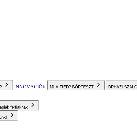
INNOVÁCIÓK
I?
MI A TIED? BŐRTESZT
DRHAZI SZAL
rápiák férfiaknak
rünk!