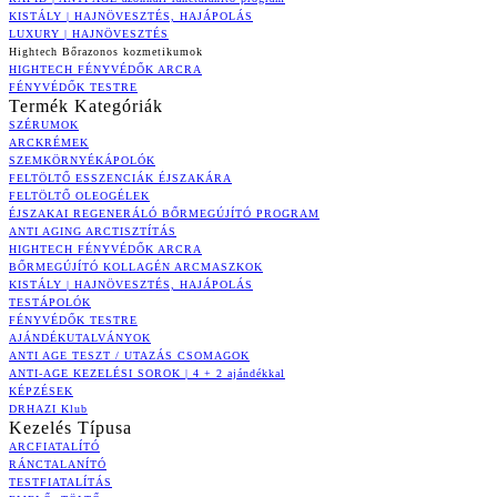
KISTÁLY | HAJNÖVESZTÉS, HAJÁPOLÁS
LUXURY | HAJNÖVESZTÉS
Hightech Bőrazonos kozmetikumok
HIGHTECH FÉNYVÉDŐK ARCRA
FÉNYVÉDŐK TESTRE
Termék Kategóriák
SZÉRUMOK
ARCKRÉMEK
SZEMKÖRNYÉKÁPOLÓK
FELTÖLTŐ ESSZENCIÁK ÉJSZAKÁRA
FELTÖLTŐ OLEOGÉLEK
ÉJSZAKAI REGENERÁLÓ BŐRMEGÚJÍTÓ PROGRAM
ANTI AGING ARCTISZTÍTÁS
HIGHTECH FÉNYVÉDŐK ARCRA
BŐRMEGÚJÍTÓ KOLLAGÉN ARCMASZKOK
KISTÁLY | HAJNÖVESZTÉS, HAJÁPOLÁS
TESTÁPOLÓK
FÉNYVÉDŐK TESTRE
AJÁNDÉKUTALVÁNYOK
ANTI AGE TESZT / UTAZÁS CSOMAGOK
ANTI-AGE KEZELÉSI SOROK | 4 + 2 ajándékkal
KÉPZÉSEK
DRHAZI Klub
Kezelés Típusa
ARCFIATALÍTÓ
RÁNCTALANÍTÓ
TESTFIATALÍTÁS