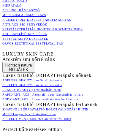
EMELŐ, TÖLTŐ
HIDRATÁLÓ
PEELING, HÁMLASZTÓ
MÉLYIZOM ARCMASSZÁZS
PIGMENTFOLT KEZELÉS | ARCFIATALÍTÁS
ANTI-AGE BIO FÉNYVÉDŐK
KRISTÁLYTERÁPIÁS HIGHTECH KOZMETIKUMOK
ARCFIATALÍTÓ KEZELÉSEK
TESTFIATALÍTÓ KEZELÉSEK
ORVOS-ESZTÉTIKAI TESTFIATALÍTÁS
LUXURY SKIN CARE
Arckrém ami bőrré válik
Hightech natural
RITUÁLÉK
Luxus fiatalító DRHAZI terápiák nőknek
AGELESS BEAUTY | arcfiatalítási rutin
PERFECT BEAUTY | arcfiatalítási rutin
LUXURY BEAUTY | arcfiatalítási rutin
RAPID ANTI AGE | Azonnali luxus ráncsimítás rutinja
BODY ANTI AGE | Luxus testfiatalítás heti rutinja
Luxus fiatalító DRHAZI terápiák férfiaknak
SHAVING | BŐRFIATALÍTÓ BOROTVÁLKOZÁSI RUTIN
MEN | Longevity arcfiatalítási rutin
PERFECT MEN | Tökéletes arcfiatalítási rutin
Perfect bőrkezelések otthon