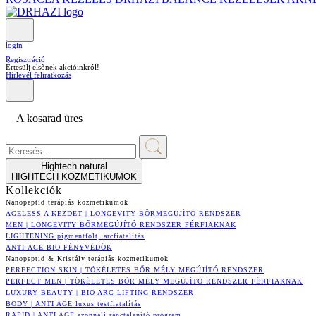
login
Regisztráció
Értesülj elsőnek akcióinkról!
Hírlevél feliratkozás
A kosarad üres
Hightech natural
HIGHTECH KOZMETIKUMOK
Kollekciók
Nanopeptid terápiás kozmetikumok
AGELESS A KEZDET | LONGEVITY BŐRMEGÚJÍTÓ RENDSZER
MEN | LONGEVITY BŐRMEGÚJÍTÓ RENDSZER FÉRFIAKNAK
LIGHTENING pigmentfolt, arcfiatalítás
ANTI-AGE BIO FÉNYVÉDŐK
Nanopeptid & Kristály terápiás kozmetikumok
PERFECTION SKIN | TÖKÉLETES BŐR MÉLY MEGÚJÍTÓ RENDSZER
PERFECT MEN | TÖKÉLETES BŐR MÉLY MEGÚJÍTÓ RENDSZER FÉRFIAKNAK
LUXURY BEAUTY | BIO ARC LIFTING RENDSZER
BODY | ANTI AGE luxus testfiatalítás
RAPID | ANTI AGE azonnali ránctalanító program