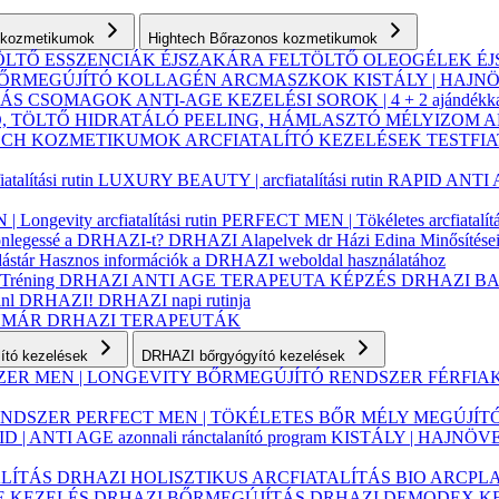
ás kozmetikumok
Hightech Bőrazonos kozmetikumok
ÖLTŐ ESSZENCIÁK ÉJSZAKÁRA
FELTÖLTŐ OLEOGÉLEK
É
ŐRMEGÚJÍTÓ KOLLAGÉN ARCMASZKOK
KISTÁLY | HAJN
AZÁS CSOMAGOK
ANTI-AGE KEZELÉSI SOROK | 4 + 2 ajándékk
, TÖLTŐ
HIDRATÁLÓ
PEELING, HÁMLASZTÓ
MÉLYIZOM 
TECH KOZMETIKUMOK
ARCFIATALÍTÓ KEZELÉSEK
TESTFI
alítási rutin
LUXURY BEAUTY | arcfiatalítási rutin
RAPID ANTI AGE
| Longevity arcfiatalítási rutin
PERFECT MEN | Tökéletes arcfiatalítás
lönlegessé a DRHAZI-t?
DRHAZI Alapelvek
dr Házi Edina
Minősítése
ástár
Hasznos információk a DRHAZI weboldal használatához
 Tréning
DRHAZI ANTI AGE TERAPEUTA KÉPZÉS
DRHAZI B
jánl DRHAZI!
DRHAZI napi rutinja
YMÁR
DRHAZI TERAPEUTÁK
lító kezelések
DRHAZI bőrgyógyító kezelések
SZER
MEN | LONGEVITY BŐRMEGÚJÍTÓ RENDSZER FÉRFI
RENDSZER
PERFECT MEN | TÖKÉLETES BŐR MÉLY MEGÚJÍ
D | ANTI AGE azonnali ránctalanító program
KISTÁLY | HAJNÖV
ALÍTÁS
DRHAZI HOLISZTIKUS ARCFIATALÍTÁS BIO ARCPL
E KEZELÉS
DRHAZI BŐRMEGÚJÍTÁS
DRHAZI DEMODEX K