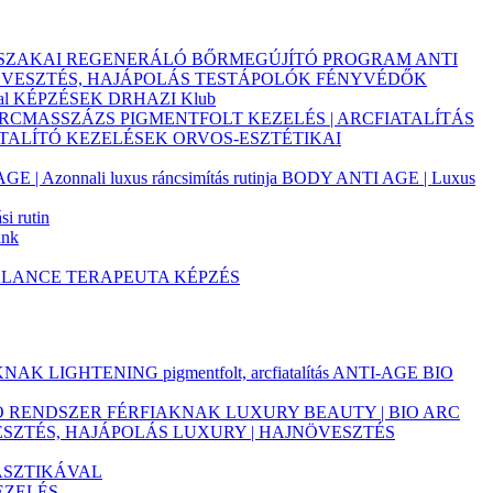
JSZAKAI REGENERÁLÓ BŐRMEGÚJÍTÓ PROGRAM
ANTI
ÖVESZTÉS, HAJÁPOLÁS
TESTÁPOLÓK
FÉNYVÉDŐK
al
KÉPZÉSEK
DRHAZI Klub
ARCMASSZÁZS
PIGMENTFOLT KEZELÉS | ARCFIATALÍTÁS
ATALÍTÓ KEZELÉSEK
ORVOS-ESZTÉTIKAI
 | Azonnali luxus ráncsimítás rutinja
BODY ANTI AGE | Luxus
i rutin
ink
ALANCE TERAPEUTA KÉPZÉS
AKNAK
LIGHTENING pigmentfolt, arcfiatalítás
ANTI-AGE BIO
TÓ RENDSZER FÉRFIAKNAK
LUXURY BEAUTY | BIO ARC
ESZTÉS, HAJÁPOLÁS
LUXURY | HAJNÖVESZTÉS
ASZTIKÁVAL
EZELÉS