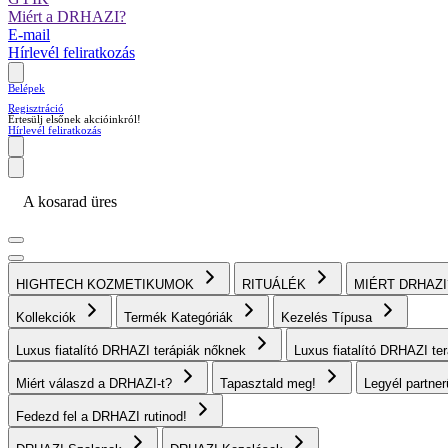
Miért a DRHAZI?
E-mail
Hírlevél feliratkozás
Belépek
Regisztráció
Értesülj elsőnek akcióinkról!
Hírlevél feliratkozás
A kosarad üres
HIGHTECH KOZMETIKUMOK
RITUÁLÉK
MIÉRT DRHAZ
Kollekciók
Termék Kategóriák
Kezelés Típusa
Luxus fiatalító DRHAZI terápiák nőknek
Luxus fiatalító DRHAZI te
Miért válaszd a DRHAZI-t?
Tapasztald meg!
Legyél partne
Fedezd fel a DRHAZI rutinod!