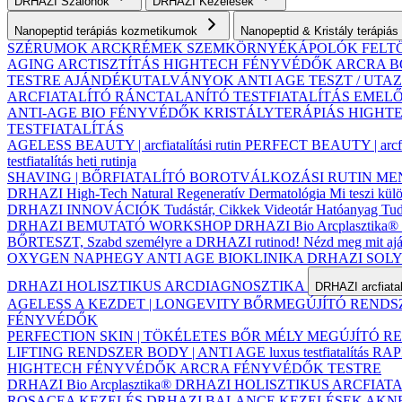
DRHAZI Szalonok
DRHAZI Kezelések
Nanopeptid terápiás kozmetikumok
Nanopeptid & Kristály terápi
SZÉRUMOK
ARCKRÉMEK
SZEMKÖRNYÉKÁPOLÓK
FELT
AGING ARCTISZTÍTÁS
HIGHTECH FÉNYVÉDŐK ARCRA
B
TESTRE
AJÁNDÉKUTALVÁNYOK
ANTI AGE TESZT / UT
ARCFIATALÍTÓ
RÁNCTALANÍTÓ
TESTFIATALÍTÁS
EMELŐ
ANTI-AGE BIO FÉNYVÉDŐK
KRISTÁLYTERÁPIÁS HIGH
TESTFIATALÍTÁS
AGELESS BEAUTY | arcfiatalítási rutin
PERFECT BEAUTY | arcfiat
testfiatalítás heti rutinja
SHAVING | BŐRFIATALÍTÓ BOROTVÁLKOZÁSI RUTIN
MEN 
DRHAZI High-Tech Natural Regeneratív Dermatológia
Mi teszi kü
DRHAZI INNOVÁCIÓK
Tudástár, Cikkek
Videotár
Hatóanyag Tud
DRHAZI BEMUTATÓ WORKSHOP
DRHAZI Bio Arcplasztika®
BŐRTESZT, Szabd személyre a DRHAZI rutinod!
Nézd meg mit a
OXYGEN NAPHEGY ANTI AGE BIOKLINIKA
DRHAZI SOL
DRHAZI HOLISZTIKUS ARCDIAGNOSZTIKA
DRHAZI arcfiata
AGELESS A KEZDET | LONGEVITY BŐRMEGÚJÍTÓ REND
FÉNYVÉDŐK
PERFECTION SKIN | TÖKÉLETES BŐR MÉLY MEGÚJÍTÓ 
LIFTING RENDSZER
BODY | ANTI AGE luxus testfiatalítás
RAPI
HIGHTECH FÉNYVÉDŐK ARCRA
FÉNYVÉDŐK TESTRE
DRHAZI Bio Arcplasztika®
DRHAZI HOLISZTIKUS ARCFIAT
ROSACEA KEZELÉS
DRHAZI BALANCE KEZELÉSEK
AKN