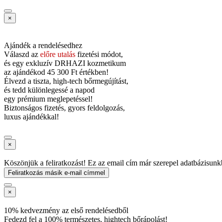
×
Ajándék a rendelésedhez
Válaszd az
előre utalás
fizetési módot,
és
egy exkluzív DRHAZI kozmetikum
az ajándékod
45 300 Ft értékben!
Élvezd a tiszta, high-tech bőrmegújítást,
és tedd különlegessé a napod
egy prémium meglepetéssel!
Biztonságos fizetés, gyors feldolgozás,
luxus ajándékkal!
×
Köszönjük a feliratkozást! Ez az email cím már szerepel adatbázisunk
Feliratkozás másik e-mail címmel
×
10% kedvezmény az első rendelésedből
Fedezd fel a 100% természetes, hightech bőrápolást!