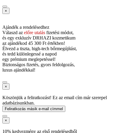
×
Ajándék a rendelésedhez
Válaszd az
előre utalás
fizetési módot,
és
egy exkluzív DRHAZI kozmetikum
az ajándékod
45 300 Ft értékben!
Élvezd a tiszta, high-tech bőrmegújítást,
és tedd különlegessé a napod
egy prémium meglepetéssel!
Biztonságos fizetés, gyors feldolgozás,
luxus ajándékkal!
×
Köszönjük a feliratkozást! Ez az email cím már szerepel
adatbázisunkban.
Feliratkozás másik e-mail címmel
×
10% kedvezmény az első rendelésedből