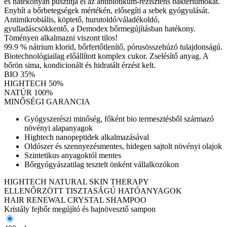
és hatékonyan pusztítja el az antibiotikum-rezisztens baktériumokat.
Enyhít a bőrbetegségek mértékén, elősegíti a sebek gyógyulását.
Antimikrobiális, köptető, hurutoldó/váladékoldó,
gyulladáscsökkentő, a Demodex bőrmegújításban hatékony.
Töményen alkalmazni viszont tilos!
99.9 % nátrium klorid, bőrfertőtlenítő, pórusösszehúzó tulajdonságú.
Biotechnológiailag előállított komplex cukor. Zselésítő anyag. A
bőrön sima, kondicionált és hidratált érzést kelt.
BIO 35%
HIGHTECH 50%
NATÚR 100%
MINŐSÉGI GARANCIA
Gyógyszerészi minőség, főként bio termesztésből származó
növényi alapanyagok
Hightech nanopeptidek alkalmazásával
Oldószer és szennyezésmentes, hidegen sajtolt növényi olajok
Szintetikus anyagoktól mentes
Bőrgyógyászatilag tesztelt önként vállalkozókon
HIGHTECH NATURAL SKIN THERAPY
ELLENŐRZÖTT TISZTASÁGÚ HATÓANYAGOK
HAIR RENEWAL CRYSTAL SHAMPOO
Kristály fejbőr megújító és hajnövesztő sampon