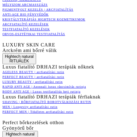
MÉLYIZOM ARCMASSZÁZS
PIGMENTFOLT KEZELÉS | ARCFIATALÍTÁS
ANTI-AGE BIO FÉNYVÉDŐK
KRISTÁLYTERÁPIÁS HIGHTECH KOZMETIKUMOK
ARCFIATALÍTÓ KEZELÉSEK
TESTFIATALÍTÓ KEZELÉSEK
ORVOS-ESZTÉTIKAI TESTFIATALÍTÁS
LUXURY SKIN CARE
Arckrém ami bőrré válik
Hightech natural
RITUÁLÉK
Luxus fiatalító DRHAZI terápiák nőknek
AGELESS BEAUTY | arcfiatalítási rutin
PERFECT BEAUTY | arcfiatalítási rutin
LUXURY BEAUTY | arcfiatalítási rutin
RAPID ANTI AGE | Azonnali luxus ráncsimítás rutinja
BODY ANTI AGE | Luxus testfiatalítás heti rutinja
Luxus fiatalító DRHAZI terápiák férfiaknak
SHAVING | BŐRFIATALÍTÓ BOROTVÁLKOZÁSI RUTIN
MEN | Longevity arcfiatalítási rutin
PERFECT MEN | Tökéletes arcfiatalítási rutin
Perfect bőrkezelések otthon
Gyönyörű bőr
Hightech natural