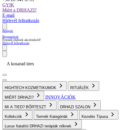
GYIK
Miért a DRHAZI?
E-mail
Hírlevél feliratkozás
Belépek
Regisztráció
Értesülj elsőnek akcióinkról!
Hírlevél feliratkozás
A kosarad üres
HIGHTECH KOZMETIKUMOK
RITUÁLÉK
INNOVÁCIÓK
MIÉRT DRHAZI?
MI A TIED? BŐRTESZT
DRHAZI SZALON
Kollekciók
Termék Kategóriák
Kezelés Típusa
Luxus fiatalító DRHAZI terápiák nőknek