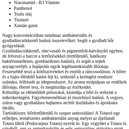
Niacinamid - B3 Vitamin
Panthenol
Teafa olaj
Tisztasó
Xantán gumi
Nagy koncentrációban tartalmaz antibakteriális és
gyulladáscsökkentő hatású összetevőket. Segíti a gyulladt bőr
gyógyulását.
Gyulladáscsökkentő, ráncvasaló és pigmentfolt-halványító egyben,
de felveszi a harcot a fertőzésekkel (fertőtlenítő, hatékony
baktériumellenes, gombaellenes hatású), és segíti a sejtek
anyagcseréjét, a hajápolás egyik legdinamikusabb illóolaja.
Feszesebbé teszi a kötőszöveteket és enyhít a ráncosodáson. A bőrre
és a hajra élénkítő hatást fejt ki, serkentő a keringési rendszer
számára, felfrissíti az idegrendszert. Az aroma terápiápan az emlékek
illóolaja, éberré tesz, és megtisztítja az érzékeidet.
Kitisztítja az eltömődött pórusokat, kisimítja a bőrt és serkenti a
mikrokeringést. Figyelemreméltóan jó összehúzó hatású. A vegyes,
zsíros vagy gyulladásra hajlamos arcbőr tisztítására és ápolására
ideális.
Tartósítószer, bőrfertőtlenítő és szuper antioxidáns! A Totarol egy
erőteljes, természetes antibakteriális anyag melyet az újzélandi
Totara fából (Podocarpus Totara) nyerik ki. Egy vegyület a Totara fa
szívéből, ami az antimikrobiális és erős antioxidáns aktivitása miatt