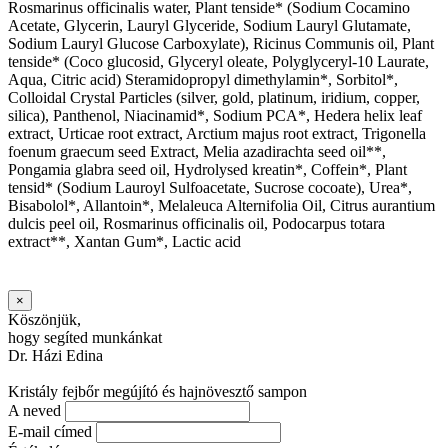
Rosmarinus officinalis water, Plant tenside* (Sodium Cocamino
Acetate, Glycerin, Lauryl Glyceride, Sodium Lauryl Glutamate,
Sodium Lauryl Glucose Carboxylate), Ricinus Communis oil, Plant
tenside* (Coco glucosid, Glyceryl oleate, Polyglyceryl-10 Laurate,
Aqua, Citric acid) Steramidopropyl dimethylamin*, Sorbitol*,
Colloidal Crystal Particles (silver, gold, platinum, iridium, copper,
silica), Panthenol, Niacinamid*, Sodium PCA*, Hedera helix leaf
extract, Urticae root extract, Arctium majus root extract, Trigonella
foenum graecum seed Extract, Melia azadirachta seed oil**,
Pongamia glabra seed oil, Hydrolysed kreatin*, Coffein*, Plant
tensid* (Sodium Lauroyl Sulfoacetate, Sucrose cocoate), Urea*,
Bisabolol*, Allantoin*, Melaleuca Alternifolia Oil, Citrus aurantium
dulcis peel oil, Rosmarinus officinalis oil, Podocarpus totara
extract**, Xantan Gum*, Lactic acid
×
Köszönjük,
hogy segíted munkánkat
Dr. Házi Edina
Kristály fejbőr megújító és hajnövesztő sampon
A neved
E-mail címed