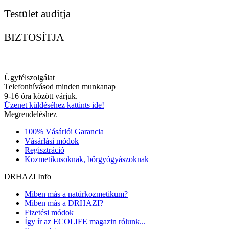
Testület auditja
BIZTOSÍTJA
Ügyfélszolgálat
Telefonhívásod minden munkanap
9-16 óra között várjuk.
Üzenet küldéséhez kattints ide!
Megrendeléshez
100% Vásárlói Garancia
Vásárlási módok
Regisztráció
Kozmetikusoknak, bőrgyógyászoknak
DRHAZI Info
Miben más a natúrkozmetikum?
Miben más a DRHAZI?
Fizetési módok
Így ír az ECOLIFE magazin rólunk...