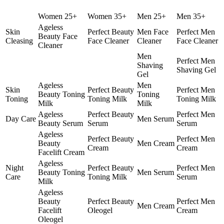
Women 25+
Women 35+
Men 25+
Men 35+
Ageless
Skin
Perfect Beauty
Men Face
Perfect Men
Beauty Face
Cleasing
Face Cleaner
Cleaner
Face Cleaner
Cleaner
Men
Perfect Men
Shaving
Shaving Gel
Gel
Ageless
Men
Skin
Perfect Beauty
Perfect Men
Beauty Toning
Toning
Toning
Toning Milk
Toning Milk
Milk
Milk
Ageless
Perfect Beauty
Perfect Men
Day Care
Men Serum
Beauty Serum
Serum
Serum
Ageless
Perfect Beauty
Perfect Men
Beauty
Men Cream
Cream
Cream
Facelift Cream
Ageless
Night
Perfect Beauty
Perfect Men
Beauty Toning
Men Serum
Care
Toning Milk
Serum
Milk
Ageless
Beauty
Perfect Beauty
Perfect Men
Men Cream
Facelift
Oleogel
Cream
Oleogel