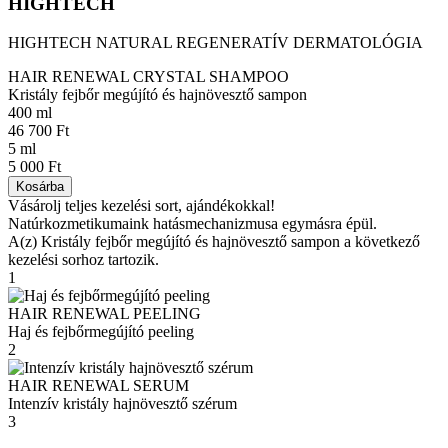
HIGHTECH
HIGHTECH NATURAL REGENERATÍV DERMATOLÓGIA
HAIR RENEWAL CRYSTAL SHAMPOO
Kristály fejbőr megújító és hajnövesztő sampon
400 ml
46 700 Ft
5 ml
5 000 Ft
Kosárba
Vásárolj teljes kezelési sort, ajándékokkal!
Natúrkozmetikumaink hatásmechanizmusa egymásra épül.
A(z) Kristály fejbőr megújító és hajnövesztő sampon a következő
kezelési sorhoz tartozik.
1
HAIR RENEWAL PEELING
Haj és fejbőrmegújító peeling
2
HAIR RENEWAL SERUM
Intenzív kristály hajnövesztő szérum
3