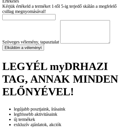
Értékelés
Kérjük értékeld a terméket 1-től 5-ig terjedő skálán a megfelelő
csillag megnyomásával!
Szöveges vélemény, tapasztalat
Elküldöm a véleményt
LEGYÉL myDRHAZI
TAG, ANNAK MINDEN
ELŐNYÉVEL!
legújabb posztjaink, írásaink
legfrissebb aktivitásaink
új termékek
exkluzív ajánlatok, akciók