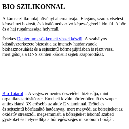
BIO SZILIKONNAL
A káros szilikonolaj növényi alternatívája. Elegáns, száraz viselési
kényelmet biztosít, és kiváló nedvszívó képességével hidratál. A bőr
és a haj rugalmassága helyreáll.
Értékes
Deutérium csökkentett vízzel készül
. A szabályos
kristályszerkezete biztosítja az intenzív hatóanyagok
biohasznosulását és a sejtszintű bőrmegújításban is részt vesz,
mert gátolja a DNS szinten károsult sejtek szaporodását.
Bio Totarol
- A vegyszermentes összetételt biztosítja, mint
organikus tartósítószer. Emellett kiváló bőrfertőtlenítő és szuper
antioxidáns! 3X erősebb az aktív E vitaminnál. Erőteljes
és sejtszintű bőrfiatalító hatóanyag, mert megvédi az bőrsejteket az
oxidatív stressztől, megsemmisíti a bőrsejteket lebontó szabad
gyököket és helyreállítja a bőr egészséges mikrobiom flóráját.