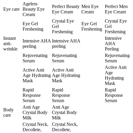
Ageless
Perfect Beauty
Men Eye
Perfect Men
Eye care
Beauty Eye
Eye Cream
Cream
Eye Cream
Cream
Crystal Eye
Crystal Eye
Eye Gel
Eye Gel
Gel
Gel
Freshening
Freshening
Freshening
Freshening
Instant
Intensive
Intensive AHA
Intensive AHA
anti-
AHA
peeling
peeling
wrinkle
Peeling
Rejuvenating
Rejuvenating
Rejuvenating
Serum
Serum
Serum
Active Anti
Active Anti
Active Anti
Age
Age Hydrating
Age Hydrating
Hydrating
Mask
Mask
Mask
Rapid
Rapid
Rapid
Response
Response
Response
Serum
Serum
Serum
Anti Age
Anti Age
Body
Crystal Body
Crystal Body
care
Milk
Milk
Crystal Neck,
Crystal Neck,
Decollete,
Decollete,