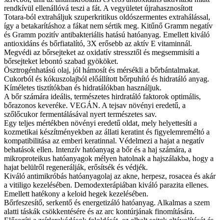
rendkívül ellenállóvá teszi a fát. A vegyületet újrahasznosított
Totara-ból extraháljuk szuperkritikus oldószermentes extrahálással,
így a betakarításhoz a fákat nem sértik meg. Kitűnő Gramm negatív
és Gramm pozitív antibakteriális hatású hatóanyag. Emellett kiváló
antioxidáns és bőrfiatalító, 3X erősebb az aktív E vitaminnál.
Megvédi az bőrsejteket az oxidatív stressztől és megsemmisíti a
bőrsejteket lebontó szabad gyököket.
Ösztrogénhatású olaj, jól hámosít és mérsékli a bőrbántalmakat.
Cukorból és kókuszolajból előállított bőrpuhító és hidratáló anyag.
Kíméletes tisztítókban és hidratálókban használjuk.
A bőr számára ideális, természetes hirdratáló faktorok optimális,
bőrazonos keveréke. VEGÁN. A tejsav növényi eredetű, a
szőlőcukor fermentálásával nyert természetes sav.
Egy teljes mértékben növényi eredetű oldat, mely helyettesíti a
kozmetikai készítményekben az állati keratint és figyelemreméltó a
kompatibilitása az emberi keratinnal. Védelmezi a hajat a negatív
behatások ellen. Intenzív hatóanyag a bőr és a haj számára, a
mikroproteikus hatóanyagok mélyen hatolnak a hajszálakba, hogy a
hajat belülről regenerálják, erősítsék és védjék.
Kiváló antimikróbás hatóanyagolaj az akne, herpesz, rosacea és akár
a vitiligo kezelésében. Demodexterápiában kiváló parazita ellenes.
Emellett hatékony a keloid hegek kezelésében.
Bőrfeszesítő, serkentő és energetizáló hatóanyag. Alkalmas a szem
alatti táskák csökkentésére és az arc kontúrjának finomítására.