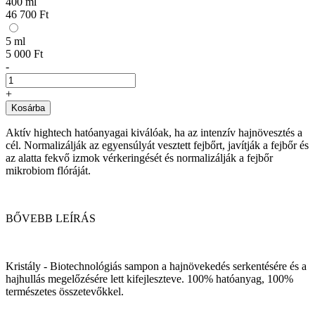
400 ml
46 700 Ft
5 ml
5 000 Ft
-
+
Kosárba
Aktív hightech hatóanyagai kiválóak, ha az intenzív hajnövesztés a
cél. Normalizálják az egyensúlyát vesztett fejbőrt, javítják a fejbőr és
az alatta fekvő izmok vérkeringését és normalizálják a fejbőr
mikrobiom flóráját.
BŐVEBB LEÍRÁS
Kristály - Biotechnológiás sampon a hajnövekedés serkentésére és a
hajhullás megelőzésére lett kifejleszteve. 100% hatóanyag, 100%
természetes összetevőkkel.