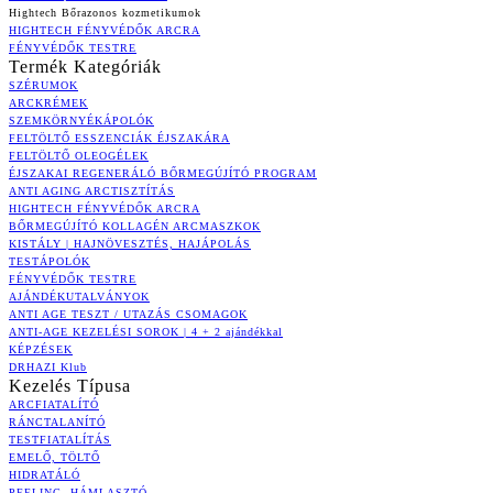
Hightech Bőrazonos kozmetikumok
HIGHTECH FÉNYVÉDŐK ARCRA
FÉNYVÉDŐK TESTRE
Termék Kategóriák
SZÉRUMOK
ARCKRÉMEK
SZEMKÖRNYÉKÁPOLÓK
FELTÖLTŐ ESSZENCIÁK ÉJSZAKÁRA
FELTÖLTŐ OLEOGÉLEK
ÉJSZAKAI REGENERÁLÓ BŐRMEGÚJÍTÓ PROGRAM
ANTI AGING ARCTISZTÍTÁS
HIGHTECH FÉNYVÉDŐK ARCRA
BŐRMEGÚJÍTÓ KOLLAGÉN ARCMASZKOK
KISTÁLY | HAJNÖVESZTÉS, HAJÁPOLÁS
TESTÁPOLÓK
FÉNYVÉDŐK TESTRE
AJÁNDÉKUTALVÁNYOK
ANTI AGE TESZT / UTAZÁS CSOMAGOK
ANTI-AGE KEZELÉSI SOROK | 4 + 2 ajándékkal
KÉPZÉSEK
DRHAZI Klub
Kezelés Típusa
ARCFIATALÍTÓ
RÁNCTALANÍTÓ
TESTFIATALÍTÁS
EMELŐ, TÖLTŐ
HIDRATÁLÓ
PEELING, HÁMLASZTÓ