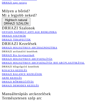
DRHAZI napi rutinja
Milyen a bőröd?
Mi a legjobb neked?
Hightech natural
DRHAZI SZALON
DRHAZI Szalonok
OXYGEN NAPHEGY ANTI AGE BIOKLINIKA
DRHAZI SOLYMÁR
DRHAZI TERAPEUTÁK
DRHAZI Kezelések
DRHAZI HOLISZTIKUS ARCDIAGNOSZTIKA
DRHAZI arcfiatalító kezelések
DRHAZI Bio Arcplasztika®
DRHAZI HOLISZTIKUS ARCFIATALÍTÁS
DRHAZI HOLISZTIKUS ARCFIATALÍTÁS BIO ARCPLASZTIKÁVAL
DRHAZI bőrgyógyító kezelések
ROSACEA KEZELÉS
DRHAZI BALANCE KEZELÉSEK
AKNE KEZELÉS
DRHAZI BŐRMEGÚJÍTÁS
DRHAZI DEMODEX KEZELÉS
Manuálterápiás arckezelések
Természetesen szép arc