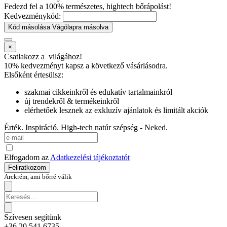
Fedezd fel a 100% természetes, hightech bőrápolást!
Kedvezménykód:
Kód másolása
Vágólapra másolva
×
Csatlakozz a
világához!
10% kedvezményt kapsz
a következő vásárlásodra.
Elsőként értesülsz:
szakmai cikkeinkről és edukatív tartalmainkról
új trendekről & termékeinkről
elérhetőek lesznek az exkluzív ajánlatok és limitált akciók
Érték. Inspiráció. High-tech natúr szépség - Neked.
Elfogadom az
Adatkezelési tájékoztatót
Feliratkozom
Arckrém, ami bőrré válik
Szívesen segítünk
+36 20 541 6735