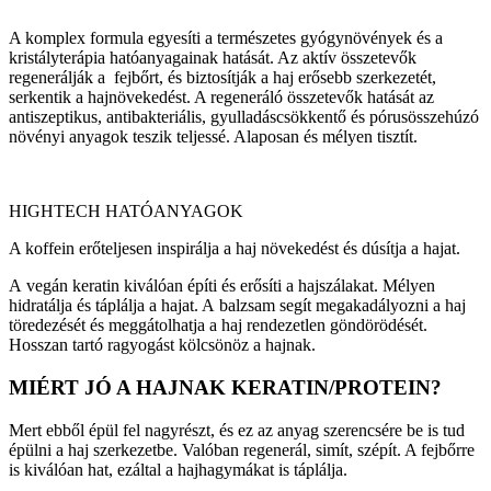
A komplex formula egyesíti a természetes gyógynövények és a
kristályterápia hatóanyagainak hatását. Az aktív összetevők
regenerálják a fejbőrt, és biztosítják a haj erősebb szerkezetét,
serkentik a hajnövekedést. A regeneráló összetevők hatását az
antiszeptikus, antibakteriális, gyulladáscsökkentő és pórusösszehúzó
növényi anyagok teszik teljessé. Alaposan és mélyen tisztít.
HIGHTECH HATÓANYAGOK
A koffein erőteljesen inspirálja a haj növekedést és dúsítja a hajat.
A vegán keratin kiválóan építi és erősíti a hajszálakat. Mélyen
hidratálja és táplálja a hajat. A balzsam segít megakadályozni a haj
töredezését és meggátolhatja a haj rendezetlen göndörödését.
Hosszan tartó ragyogást kölcsönöz a hajnak.
MIÉRT JÓ A HAJNAK KERATIN/PROTEIN?
Mert ebből épül fel nagyrészt, és ez az anyag szerencsére be is tud
épülni a haj szerkezetbe. Valóban regenerál, simít, szépít. A fejbőrre
is kiválóan hat, ezáltal a hajhagymákat is táplálja.