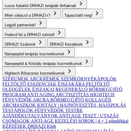
Luxus fiatalító DRHAZI terápiák férfiaknak
Miért válaszd a DRHAZI-t?
Tapasztald meg!
Legyél partnerünk!
Fedezd fel a DRHAZI rutinod!
DRHAZI Szalonok
DRHAZI Kezelések
Nanopeptid terápiás kozmetikumok
Nanopeptid & Kristály terápiás kozmetikumok
Hightech Bőrazonos kozmetikumok
SZÉRUMOK
ARCKRÉMEK
SZEMKÖRNYÉKÁPOLÓK
FELTÖLTŐ ESSZENCIÁK ÉJSZAKÁRA
FELTÖLTŐ
OLEOGÉLEK
ÉJSZAKAI REGENERÁLÓ BŐRMEGÚJÍTÓ
PROGRAM
ANTI AGING ARCTISZTÍTÁS
HIGHTECH
FÉNYVÉDŐK ARCRA
BŐRMEGÚJÍTÓ KOLLAGÉN
ARCMASZKOK
KISTÁLY | HAJNÖVESZTÉS, HAJÁPOLÁS
TESTÁPOLÓK
FÉNYVÉDŐK TESTRE
AJÁNDÉKUTALVÁNYOK
ANTI AGE TESZT / UTAZÁS
CSOMAGOK
ANTI-AGE KEZELÉSI SOROK | 4 + 2 ajándékkal
KÉPZÉSEK
DRHAZI Klub