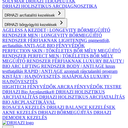
SOLYMÁR
DRHAZI TERAPEUTÁK
DRHAZI HOLISZTIKUS ARCDIAGNOSZTIKA
DRHAZI arcfiatalító kezelések
DRHAZI bőrgyógyító kezelések
AGELESS A KEZDET | LONGEVITY BŐRMEGÚJÍTÓ
RENDSZER
MEN | LONGEVITY BŐRMEGÚJÍTÓ
RENDSZER FÉRFIAKNAK
LIGHTENING pigmentfolt,
arcfiatalítás
ANTI-AGE BIO FÉNYVÉDŐK
PERFECTION SKIN | TÖKÉLETES BŐR MÉLY MEGÚJÍTÓ
RENDSZER
PERFECT MEN | TÖKÉLETES BŐR MÉLY
MEGÚJÍTÓ RENDSZER FÉRFIAKNAK
LUXURY BEAUTY |
BIO ARC LIFTING RENDSZER
BODY | ANTI AGE luxus
testfiatalítás
RAPID | ANTI AGE azonnali ránctalanító program
KISTÁLY | HAJNÖVESZTÉS, HAJÁPOLÁS
LUXURY |
HAJNÖVESZTÉS
HIGHTECH FÉNYVÉDŐK ARCRA
FÉNYVÉDŐK TESTRE
DRHAZI Bio Arcplasztika®
DRHAZI HOLISZTIKUS
ARCFIATALÍTÁS
DRHAZI HOLISZTIKUS ARCFIATALÍTÁS
BIO ARCPLASZTIKÁVAL
ROSACEA KEZELÉS
DRHAZI BALANCE KEZELÉSEK
AKNE KEZELÉS
DRHAZI BŐRMEGÚJÍTÁS
DRHAZI
DEMODEX KEZELÉS