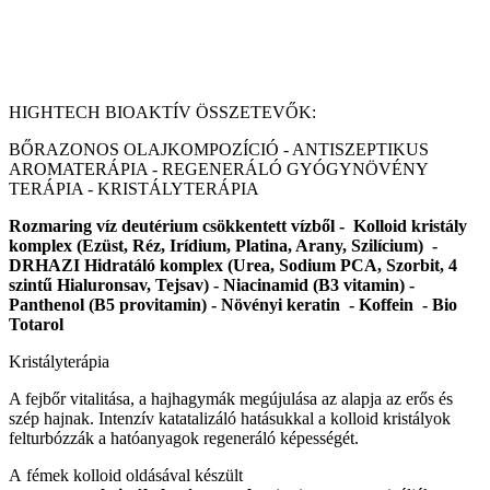
HIGHTECH BIOAKTÍV ÖSSZETEVŐK:
BŐRAZONOS OLAJKOMPOZÍCIÓ - ANTISZEPTIKUS
AROMATERÁPIA - REGENERÁLÓ GYÓGYNÖVÉNY
TERÁPIA - KRISTÁLYTERÁPIA
Rozmaring víz deutérium csökkentett vízből - Kolloid kristály
komplex (Ezüst, Réz, Irídium, Platina, Arany, Szilícium) -
DRHAZI Hidratáló komplex (Urea, Sodium PCA, Szorbit, 4
szintű Hialuronsav, Tejsav) - Niacinamid (B3 vitamin) -
Panthenol (B5 provitamin) - Növényi keratin - Koffein - Bio
Totarol
Kristályterápia
A fejbőr vitalitása, a hajhagymák megújulása az alapja az erős és
szép hajnak. Intenzív katatalizáló hatásukkal a kolloid kristályok
felturbózzák a hatóanyagok regeneráló képességét.
A fémek kolloid oldásával készült