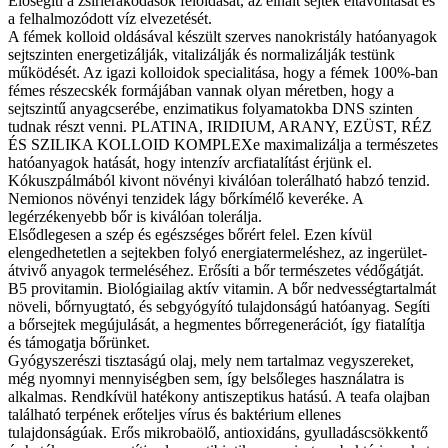
Elősegíti a zsírlerakódások feloldását, az elhalt sejtek eltávolítását és
a felhalmozódott víz elvezetését.
A fémek kolloid oldásával készült szerves nanokristály hatóanyagok
sejtszinten energetizálják, vitalizálják és normalizálják testünk
működését. Az igazi kolloidok specialitása, hogy a fémek 100%-ban
fémes részecskék formájában vannak olyan méretben, hogy a
sejtszintű anyagcserébe, enzimatikus folyamatokba DNS szinten
tudnak részt venni. PLATINA, IRIDIUM, ARANY, EZÜST, RÉZ
ÉS SZILIKA KOLLOID KOMPLEXe maximalizálja a természetes
hatóanyagok hatását, hogy intenzív arcfiatalítást érjünk el.
Kókuszpálmából kivont növényi kiválóan tolerálható habzó tenzid.
Nemionos növényi tenzidek lágy bőrkímélő keveréke. A
legérzékenyebb bőr is kiválóan tolerálja.
Elsődlegesen a szép és egészséges bőrért felel. Ezen kívül
elengedhetetlen a sejtekben folyó energiatermeléshez, az ingerület-
átvivő anyagok termeléséhez. Erősíti a bőr természetes védőgátját.
B5 provitamin. Biológiailag aktív vitamin. A bőr nedvességtartalmát
növeli, bőrnyugtató, és sebgyógyító tulajdonságú hatóanyag. Segíti
a bőrsejtek megújulását, a hegmentes bőrregenerációt, így fiatalítja
és támogatja bőrünket.
Gyógyszerészi tisztaságú olaj, mely nem tartalmaz vegyszereket,
még nyomnyi mennyiségben sem, így belsőleges használatra is
alkalmas. Rendkívül hatékony antiszeptikus hatású. A teafa olajban
található terpének erőteljes vírus és baktérium ellenes
tulajdonságúak. Erős mikrobaölő, antioxidáns, gyulladáscsökkentő