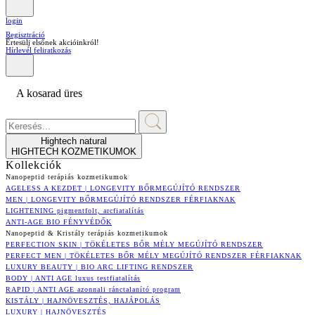
login
Regisztráció
Értesülj elsőnek akcióinkról!
Hírlevél feliratkozás
A kosarad üres
Hightech natural
HIGHTECH KOZMETIKUMOK
Kollekciók
Nanopeptid terápiás kozmetikumok
AGELESS A KEZDET | LONGEVITY BŐRMEGÚJÍTÓ RENDSZER
MEN | LONGEVITY BŐRMEGÚJÍTÓ RENDSZER FÉRFIAKNAK
LIGHTENING pigmentfolt, arcfiatalítás
ANTI-AGE BIO FÉNYVÉDŐK
Nanopeptid & Kristály terápiás kozmetikumok
PERFECTION SKIN | TÖKÉLETES BŐR MÉLY MEGÚJÍTÓ RENDSZER
PERFECT MEN | TÖKÉLETES BŐR MÉLY MEGÚJÍTÓ RENDSZER FÉRFIAKNAK
LUXURY BEAUTY | BIO ARC LIFTING RENDSZER
BODY | ANTI AGE luxus testfiatalítás
RAPID | ANTI AGE azonnali ránctalanító program
KISTÁLY | HAJNÖVESZTÉS, HAJÁPOLÁS
LUXURY | HAJNÖVESZTÉS