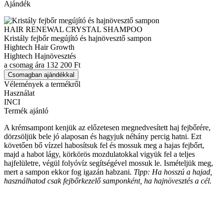
Ajándék
HAIR RENEWAL CRYSTAL SHAMPOO
Kristály fejbőr megújító és hajnövesztő sampon
Hightech Hair Growth
Hightech Hajnövesztés
a csomag ára
132 200 Ft
Csomagban ajándékkal
Vélemények a termékről
Használat
INCI
Termék ajánló
A krémsampont kenjük az előzetesen megnedvesített haj fejbőrére,
dörzsöljük bele jó alaposan és hagyjuk néhány percig hatni. Ezt
követően bő vízzel habosítsuk fel és mossuk meg a hajas fejbőrt,
majd a habot lágy, körkörös mozdulatokkal vigyük fel a teljes
hajfelületre, végül folyóvíz segítségével mossuk le. Ismételjük meg,
mert a sampon ekkor fog igazán habzani.
Tipp: Ha hosszú a hajad,
használhatod csak fejbőrkezelő samponként, ha hajnövesztés a cél.