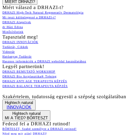
MIÉRT DRHAZI?
Miért válaszd a DRHAZI-t?
DRHAZI High-Tech Natural Regeneratív Dermatológia
Mi teszi különlegessé a DRHAZI-t?
DRHAZI Alapelvek
dr Házi Edina
Minősítéseink
Tapasztald meg!
DRHAZI INNOVÁCIÓK
Tudástár, Cikkek
Videotár
Hatóanyag Tudástár
Hasznos információk a DRHAZI weboldal használatához
Legyél partnerünk!
DRHAZI BEMUTATÓ WORKSHOP
DRHAZI Bio Arcplasztika® Tréning
DRHAZI ANTI AGE TERAPEUTA KÉPZÉS
DRHAZI BALANCE TERAPEUTA KÉPZÉS
Szakértelem, tudatosság egyesül a szépség szolgálatában
Hightech natural
INNOVÁCIÓK
Hightech natural
MI A TIED? BŐRTESZT
Fedezd fel a DRHAZI rutinod!
BŐRTESZT, Szabd személyre a DRHAZI rutinod!
Nézd meg mit ajánl DRHAZI!