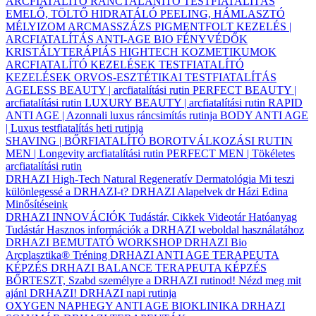
ARCFIATALÍTÓ
RÁNCTALANÍTÓ
TESTFIATALÍTÁS
EMELŐ, TÖLTŐ
HIDRATÁLÓ
PEELING, HÁMLASZTÓ
MÉLYIZOM ARCMASSZÁZS
PIGMENTFOLT KEZELÉS |
ARCFIATALÍTÁS
ANTI-AGE BIO FÉNYVÉDŐK
KRISTÁLYTERÁPIÁS HIGHTECH KOZMETIKUMOK
ARCFIATALÍTÓ KEZELÉSEK
TESTFIATALÍTÓ
KEZELÉSEK
ORVOS-ESZTÉTIKAI TESTFIATALÍTÁS
AGELESS BEAUTY | arcfiatalítási rutin
PERFECT BEAUTY |
arcfiatalítási rutin
LUXURY BEAUTY | arcfiatalítási rutin
RAPID
ANTI AGE | Azonnali luxus ráncsimítás rutinja
BODY ANTI AGE
| Luxus testfiatalítás heti rutinja
SHAVING | BŐRFIATALÍTÓ BOROTVÁLKOZÁSI RUTIN
MEN | Longevity arcfiatalítási rutin
PERFECT MEN | Tökéletes
arcfiatalítási rutin
DRHAZI High-Tech Natural Regeneratív Dermatológia
Mi teszi
különlegessé a DRHAZI-t?
DRHAZI Alapelvek
dr Házi Edina
Minősítéseink
DRHAZI INNOVÁCIÓK
Tudástár, Cikkek
Videotár
Hatóanyag
Tudástár
Hasznos információk a DRHAZI weboldal használatához
DRHAZI BEMUTATÓ WORKSHOP
DRHAZI Bio
Arcplasztika® Tréning
DRHAZI ANTI AGE TERAPEUTA
KÉPZÉS
DRHAZI BALANCE TERAPEUTA KÉPZÉS
BŐRTESZT, Szabd személyre a DRHAZI rutinod!
Nézd meg mit
ajánl DRHAZI!
DRHAZI napi rutinja
OXYGEN NAPHEGY ANTI AGE BIOKLINIKA
DRHAZI