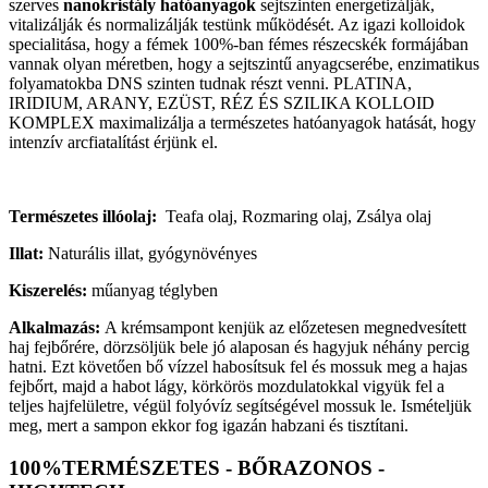
szerves
nanokristály hatóanyagok
sejtszinten energetizálják,
vitalizálják és normalizálják testünk működését. Az igazi kolloidok
specialitása, hogy a fémek 100%-ban fémes részecskék formájában
vannak olyan méretben, hogy a sejtszintű anyagcserébe, enzimatikus
folyamatokba DNS szinten tudnak részt venni. PLATINA,
IRIDIUM, ARANY, EZÜST, RÉZ ÉS SZILIKA KOLLOID
KOMPLEX maximalizálja a természetes hatóanyagok hatását, hogy
intenzív arcfiatalítást érjünk el.
Természetes illóolaj:
Teafa olaj, Rozmaring olaj, Zsálya olaj
Illat:
Naturális illat, gyógynövényes
Kiszerelés:
műanyag téglyben
Alkalmazás:
A krémsampont kenjük az előzetesen megnedvesített
haj fejbőrére, dörzsöljük bele jó alaposan és hagyjuk néhány percig
hatni. Ezt követően bő vízzel habosítsuk fel és mossuk meg a hajas
fejbőrt, majd a habot lágy, körkörös mozdulatokkal vigyük fel a
teljes hajfelületre, végül folyóvíz segítségével mossuk le. Ismételjük
meg, mert a sampon ekkor fog igazán habzani és tisztítani.
100%TERMÉSZETES - BŐRAZONOS -