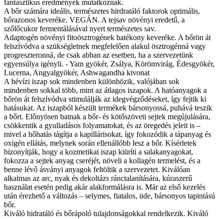
fantasztikus eredmények mutatkoznak.
A bőr számára ideális, természetes hirdratáló faktorok optimális,
bőrazonos keveréke. VEGÁN. A tejsav növényi eredetű, a
szőlőcukor fermentálásával nyert természetes sav.
Adaptogén növényi fitoösztrogének hatékony keveréke. A bőrön át
felszívódva a szükségletnek megfelelően alakul ösztrogénná vagy
progreszteronná, de csak abban az esetben, ha a szervezetünk
egyensúlya igényli. - Yam gyökér, Zsálya, Körömvirág, Édesgyökér,
Lucerna, Angyalgyökér, Ashwagandha kivonat
A hévízi iszap sok mindenben különbözik, valójában sok
mindenben sokkal több, mint az átlagos iszapok. A hatóanyagok a
bőrön át felszívódva stimulálják az idegvégződéseket, így fejtik ki
hatásukat. Az iszapból készült termékek bársonyossá, puhává teszik
a bőrt. Előnyösen hatnak a bőr- és kötőszöveti sejtek megújulására,
csökkentik a gyulladásos folyamatokat, és az öregedés jeleit is –
mivel a hőhatás tágítja a kapillárisokat, így fokozódik a tápanyag és
oxigén ellátás, melynek során ellenállóbb lesz a bőr. Kísérletek
bizonyítják, hogy a kozmetikai iszap kiüríti a salakanyagokat,
fokozza a sejtek anyag cseréjét, növeli a kollagén termelést, és a
benne lévő ásványi anyagok feltöltik a szervezetet. Kiválóan
alkalmas az arc, nyak és dekoltázs ránctalanítására, kúraszerű
használat esetén pedig akár alakformálásra is. Már az első kezelés
után érezhető a változás – selymes, fiatalos, üde, bársonyos tapintású
bőr.
Kiváló hidratáló és bőrápoló tulajdonságokkal rendelkezik. Kiváló