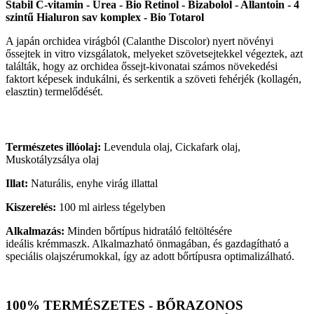
Stabil C-vitamin - Urea - Bio Retinol - Bizabolol - Allantoin - 4
szintű Hialuron sav komplex - Bio Totarol
A japán orchidea virágból (Calanthe Discolor) nyert növényi
őssejtek in vitro vizsgálatok, melyeket szövetsejtekkel végeztek, azt
találták, hogy az orchidea őssejt-kivonatai számos növekedési
faktort képesek indukálni, és serkentik a szöveti fehérjék (kollagén,
elasztin) termelődését.
Természetes illóolaj:
Levendula olaj, Cickafark olaj,
Muskotályzsálya olaj
Illat:
Naturális, enyhe virág illattal
Kiszerelés:
100 ml airless tégelyben
Alkalmazás:
Minden bőrtípus hidratáló feltöltésére
ideális krémmaszk. Alkalmazható önmagában, és gazdagítható a
speciális olajszérumokkal, így az adott bőrtípusra optimalizálható.
100% TERMÉSZETES - BŐRAZONOS