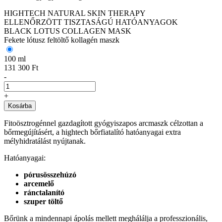
HIGHTECH NATURAL SKIN THERAPY
ELLENŐRZÖTT TISZTASÁGÚ HATÓANYAGOK
BLACK LOTUS COLLAGEN MASK
Fekete lótusz feltöltő kollagén maszk
100 ml
131 300 Ft
-
+
Kosárba
Fitoösztrogénnel gazdagított gyógyiszapos arcmaszk célzottan a
bőrmegújításért, a hightech bőrfiatalító hatóanyagai extra
mélyhidratálást nyújtanak.
Hatóanyagai:
pórusösszehúzó
arcemelő
ránctalanító
szuper töltő
Bőrünk a mindennapi ápolás mellett meghálálja a professzionális,