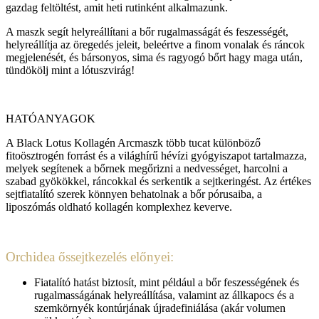
gazdag feltöltést, amit heti rutinként alkalmazunk.
A maszk segít helyreállítani a bőr rugalmasságát és feszességét,
helyreállítja az öregedés jeleit, beleértve a finom vonalak és ráncok
megjelenését, és bársonyos, sima és ragyogó bőrt hagy maga után,
tündökölj mint a lótuszvirág!
HATÓANYAGOK
A Black Lotus Kollagén Arcmaszk több tucat különböző
fitoösztrogén forrást és a világhírű hévízi gyógyiszapot tartalmazza,
melyek segítenek a bőrnek megőrizni a nedvességet, harcolni a
szabad gyökökkel, ráncokkal és serkentik a sejtkeringést. Az értékes
sejtfiatalító szerek könnyen behatolnak a bőr pórusaiba, a
liposzómás oldható kollagén komplexhez keverve.
Orchidea őssejtkezelés előnyei:
Fiatalító hatást biztosít, mint például a bőr feszességének és
rugalmasságának helyreállítása, valamint az állkapocs és a
szemkörnyék kontúrjának újradefiniálása (akár volumen