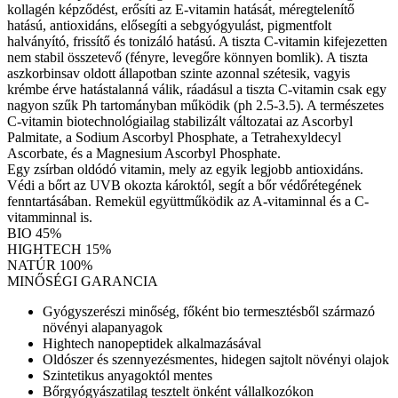
kollagén képződést, erősíti az E-vitamin hatását, méregtelenítő
hatású, antioxidáns, elősegíti a sebgyógyulást, pigmentfolt
halványító, frissítő és tonizáló hatású. A tiszta C-vitamin kifejezetten
nem stabil összetevő (fényre, levegőre könnyen bomlik). A tiszta
aszkorbinsav oldott állapotban szinte azonnal szétesik, vagyis
krémbe érve hatástalanná válik, ráadásul a tiszta C-vitamin csak egy
nagyon szűk Ph tartományban működik (ph 2.5-3.5). A természetes
C-vitamin biotechnológiailag stabilizált változatai az Ascorbyl
Palmitate, a Sodium Ascorbyl Phosphate, a Tetrahexyldecyl
Ascorbate, és a Magnesium Ascorbyl Phosphate.
Egy zsírban oldódó vitamin, mely az egyik legjobb antioxidáns.
Védi a bőrt az UVB okozta károktól, segít a bőr védőrétegének
fenntartásában. Remekül együttműködik az A-vitaminnal és a C-
vitamminnal is.
BIO 45%
HIGHTECH 15%
NATÚR 100%
MINŐSÉGI GARANCIA
Gyógyszerészi minőség, főként bio termesztésből származó
növényi alapanyagok
Hightech nanopeptidek alkalmazásával
Oldószer és szennyezésmentes, hidegen sajtolt növényi olajok
Szintetikus anyagoktól mentes
Bőrgyógyászatilag tesztelt önként vállalkozókon