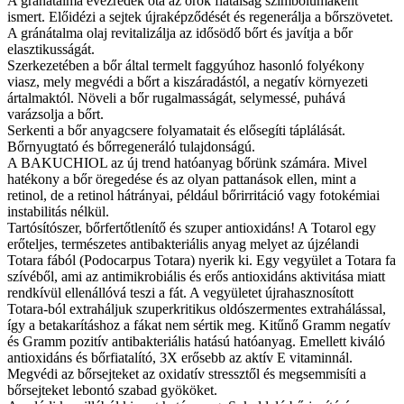
A gránátalma évezredek óta az örök fiatalság szimbólumaként
ismert. Előidézi a sejtek újraképződését és regenerálja a bőrszövetet.
A gránátalma olaj revitalizálja az idősödő bőrt és javítja a bőr
elasztikusságát.
Szerkezetében a bőr által termelt faggyúhoz hasonló folyékony
viasz, mely megvédi a bőrt a kiszáradástól, a negatív környezeti
ártalmaktól. Növeli a bőr rugalmasságát, selymessé, puhává
varázsolja a bőrt.
Serkenti a bőr anyagcsere folyamatait és elősegíti táplálását.
Bőrnyugtató és bőrregeneráló tulajdonságú.
A BAKUCHIOL az új trend hatóanyag bőrünk számára. Mivel
hatékony a bőr öregedése és az olyan pattanások ellen, mint a
retinol, de a retinol hátrányai, például bőrirritáció vagy fotokémiai
instabilitás nélkül.
Tartósítószer, bőrfertőtlenítő és szuper antioxidáns! A Totarol egy
erőteljes, természetes antibakteriális anyag melyet az újzélandi
Totara fából (Podocarpus Totara) nyerik ki. Egy vegyület a Totara fa
szívéből, ami az antimikrobiális és erős antioxidáns aktivitása miatt
rendkívül ellenállóvá teszi a fát. A vegyületet újrahasznosított
Totara-ból extraháljuk szuperkritikus oldószermentes extrahálással,
így a betakarításhoz a fákat nem sértik meg. Kitűnő Gramm negatív
és Gramm pozitív antibakteriális hatású hatóanyag. Emellett kiváló
antioxidáns és bőrfiatalító, 3X erősebb az aktív E vitaminnál.
Megvédi az bőrsejteket az oxidatív stressztől és megsemmisíti a
bőrsejteket lebontó szabad gyököket.