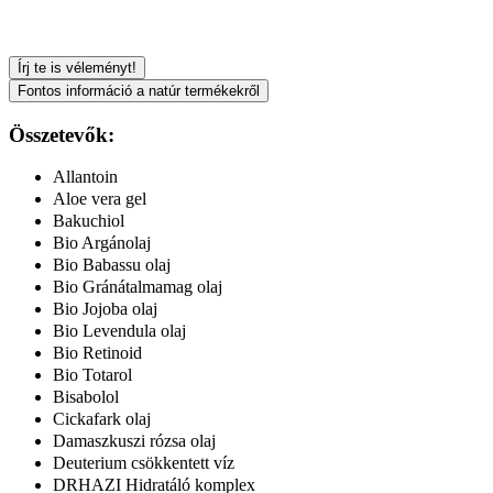
Írj te is véleményt!
Fontos információ a natúr termékekről
Összetevők:
Allantoin
Aloe vera gel
Bakuchiol
Bio Argánolaj
Bio Babassu olaj
Bio Gránátalmamag olaj
Bio Jojoba olaj
Bio Levendula olaj
Bio Retinoid
Bio Totarol
Bisabolol
Cickafark olaj
Damaszkuszi rózsa olaj
Deuterium csökkentett víz
DRHAZI Hidratáló komplex