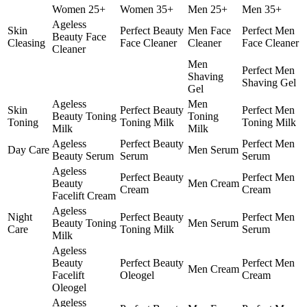
Women 25+
Women 35+
Men 25+
Men 35+
Ageless
Skin
Perfect Beauty
Men Face
Perfect Men
Beauty Face
Cleasing
Face Cleaner
Cleaner
Face Cleaner
Cleaner
Men
Perfect Men
Shaving
Shaving Gel
Gel
Ageless
Men
Skin
Perfect Beauty
Perfect Men
Beauty Toning
Toning
Toning
Toning Milk
Toning Milk
Milk
Milk
Ageless
Perfect Beauty
Perfect Men
Day Care
Men Serum
Beauty Serum
Serum
Serum
Ageless
Perfect Beauty
Perfect Men
Beauty
Men Cream
Cream
Cream
Facelift Cream
Ageless
Night
Perfect Beauty
Perfect Men
Beauty Toning
Men Serum
Care
Toning Milk
Serum
Milk
Ageless
Beauty
Perfect Beauty
Perfect Men
Men Cream
Facelift
Oleogel
Cream
Oleogel
Ageless