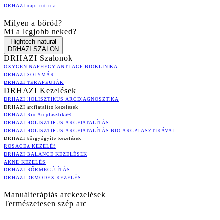
DRHAZI napi rutinja
Milyen a bőröd?
Mi a legjobb neked?
Hightech natural
DRHAZI SZALON
DRHAZI Szalonok
OXYGEN NAPHEGY ANTI AGE BIOKLINIKA
DRHAZI SOLYMÁR
DRHAZI TERAPEUTÁK
DRHAZI Kezelések
DRHAZI HOLISZTIKUS ARCDIAGNOSZTIKA
DRHAZI arcfiatalító kezelések
DRHAZI Bio Arcplasztika®
DRHAZI HOLISZTIKUS ARCFIATALÍTÁS
DRHAZI HOLISZTIKUS ARCFIATALÍTÁS BIO ARCPLASZTIKÁVAL
DRHAZI bőrgyógyító kezelések
ROSACEA KEZELÉS
DRHAZI BALANCE KEZELÉSEK
AKNE KEZELÉS
DRHAZI BŐRMEGÚJÍTÁS
DRHAZI DEMODEX KEZELÉS
Manuálterápiás arckezelések
Természetesen szép arc