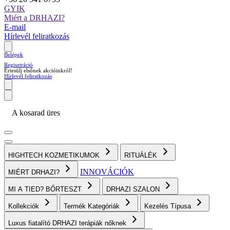
GYIK
Miért a DRHAZI?
E-mail
Hírlevél feliratkozás
Belépek
Regisztráció
Értesülj elsőnek akcióinkról!
Hírlevél feliratkozás
A kosarad üres
HIGHTECH KOZMETIKUMOK
RITUÁLÉK
INNOVÁCIÓK
MIÉRT DRHAZI?
MI A TIED? BŐRTESZT
DRHAZI SZALON
Kollekciók
Termék Kategóriák
Kezelés Típusa
Luxus fiatalító DRHAZI terápiák nőknek