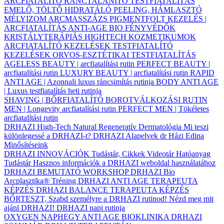
ARCFIATALÍTÓ
RÁNCTALANÍTÓ
TESTFIATALÍTÁS
EMELŐ, TÖLTŐ
HIDRATÁLÓ
PEELING, HÁMLASZTÓ
MÉLYIZOM ARCMASSZÁZS
PIGMENTFOLT KEZELÉS |
ARCFIATALÍTÁS
ANTI-AGE BIO FÉNYVÉDŐK
KRISTÁLYTERÁPIÁS HIGHTECH KOZMETIKUMOK
ARCFIATALÍTÓ KEZELÉSEK
TESTFIATALÍTÓ
KEZELÉSEK
ORVOS-ESZTÉTIKAI TESTFIATALÍTÁS
AGELESS BEAUTY | arcfiatalítási rutin
PERFECT BEAUTY |
arcfiatalítási rutin
LUXURY BEAUTY | arcfiatalítási rutin
RAPID
ANTI AGE | Azonnali luxus ráncsimítás rutinja
BODY ANTI AGE
| Luxus testfiatalítás heti rutinja
SHAVING | BŐRFIATALÍTÓ BOROTVÁLKOZÁSI RUTIN
MEN | Longevity arcfiatalítási rutin
PERFECT MEN | Tökéletes
arcfiatalítási rutin
DRHAZI High-Tech Natural Regeneratív Dermatológia
Mi teszi
különlegessé a DRHAZI-t?
DRHAZI Alapelvek
dr Házi Edina
Minősítéseink
DRHAZI INNOVÁCIÓK
Tudástár, Cikkek
Videotár
Hatóanyag
Tudástár
Hasznos információk a DRHAZI weboldal használatához
DRHAZI BEMUTATÓ WORKSHOP
DRHAZI Bio
Arcplasztika® Tréning
DRHAZI ANTI AGE TERAPEUTA
KÉPZÉS
DRHAZI BALANCE TERAPEUTA KÉPZÉS
BŐRTESZT, Szabd személyre a DRHAZI rutinod!
Nézd meg mit
ajánl DRHAZI!
DRHAZI napi rutinja
OXYGEN NAPHEGY ANTI AGE BIOKLINIKA
DRHAZI