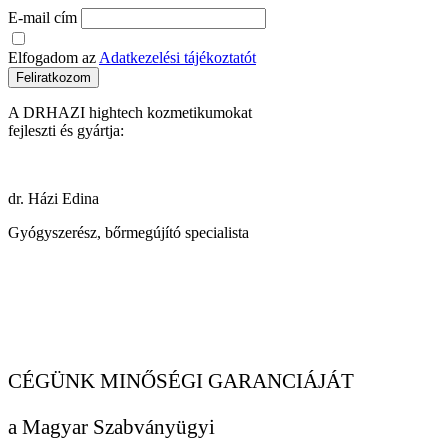
E-mail cím
Elfogadom az
Adatkezelési tájékoztatót
Feliratkozom
A DRHAZI hightech kozmetikumokat
fejleszti és gyártja:
dr. Házi Edina
Gyógyszerész, bőrmegújító specialista
CÉGÜNK MINŐSÉGI GARANCIÁJÁT
a Magyar Szabványügyi