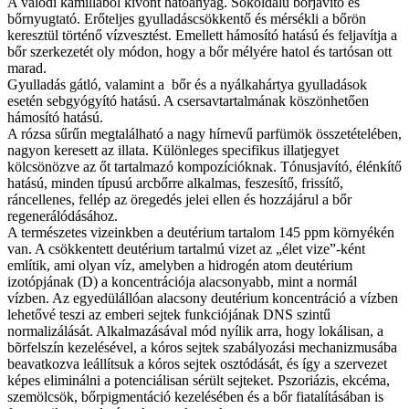
A valódi kamillából kivont hatóanyag. Sokoldalú bőrjavító és
bőrnyugtató. Erőteljes gyulladáscsökkentő és mérsékli a bőrön
keresztül történő vízvesztést. Emellett hámosító hatású és feljavítja a
bőr szerkezetét oly módon, hogy a bőr mélyére hatol és tartósan ott
marad.
Gyulladás gátló, valamint a bőr és a nyálkahártya gyulladások
esetén sebgyógyító hatású. A csersavtartalmának köszönhetően
hámosító hatású.
A rózsa sűrűn megtalálható a nagy hírnevű parfümök összetételében,
nagyon keresett az illata. Különleges specifikus illatjegyet
kölcsönözve az őt tartalmazó kompozícióknak. Tónusjavító, élénkítő
hatású, minden típusú arcbőrre alkalmas, feszesítő, frissítő,
ráncellenes, fellép az öregedés jelei ellen és hozzájárul a bőr
regenerálódásához.
A természetes vizeinkben a deutérium tartalom 145 ppm környékén
van. A csökkentett deutérium tartalmú vizet az „élet vize”-ként
említik, ami olyan víz, amelyben a hidrogén atom deutérium
izotópjának (D) a koncentrációja alacsonyabb, mint a normál
vízben. Az egyedülállóan alacsony deutérium koncentráció a vízben
lehetővé teszi az emberi sejtek funkciójának DNS szintű
normalizálását. Alkalmazásával mód nyílik arra, hogy lokálisan, a
bõrfelszín kezelésével, a kóros sejtek szabályozási mechanizmusába
beavatkozva leállítsuk a kóros sejtek osztódását, és így a szervezet
képes eliminálni a potenciálisan sérült sejteket. Pszoriázis, ekcéma,
szemölcsök, bőrpigmentáció kezelésében és a bőr fiatalításában is