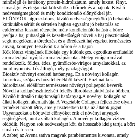
minőségű és hatékony protein-hidrolizátum, amely luxust, fényt,
simaságot és eleganciát kölcsönöz a bőrnek és a hajnak. Kiváló
nedvességmegkötő és mély kondicionáló előnyökkel jár.
ELŐNYÖK higroszkópos, kiváló nedvességmegkötő jó behatolás a
kutikulába sérült és sértetlen hajban egyaránt jó behatolás az
epidermisz felszíni rétegeibe mély kondicionáló hatású a bőrre
javítja a haj puhaságát és kezelhetőségét növeli a haj plaszticitását,
segít megelőzni a töredezést és a töredezett hajvégeket természetes
anyag, könnyen felszívódik a bőrön és a hajon
Kék lótusz virágának illóolaja egy különleges, egzotikus arcfiatalító
aromaterápiát nyújtó aromaterápiás olaj. Meleg virágaromával
rendelkezik, földes, édes, gyümölcsös-virágos árnyalatokkal, az
indol nyomaival és átfogó, mély gazdagsággal.
Bioaktív növényi eredetű hatóanyag. Ez a növényi kollagén
kukorica-, szója- és búzafehérjékből készül. Enzimatikus
hidrolízissel előállított természetes növényi polipeptid keverék.
Növeli a kollagénszintézisért felelős fibroblasztaktivitást a bőrben.
Kiváló hidratáló tulajdonságú hatóanyag.A növényi kollagén az
állati kollagén alternatívája. A Vegetable Collagen fejlesztése olyan
terméket hozott létre, amely tiszteletben tartja az állatok jogait.
Ugyanazokat a bőrjavító előnyöket érik el növényi anyagok
segítségével, mint az állati kollagén. A növényi kollagén vízben
oldódik. Nagyon sok nedvességet köt, és hosszabb ideig tartja a bőrt
simán és frissen.
A zabtej az Avena sativa magvak parabénmentes kivonata, amely