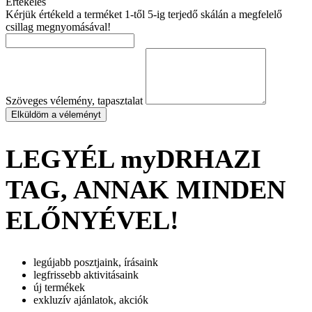
Értékelés
Kérjük értékeld a terméket 1-től 5-ig terjedő skálán a megfelelő
csillag megnyomásával!
Szöveges vélemény, tapasztalat
Elküldöm a véleményt
LEGYÉL myDRHAZI
TAG, ANNAK MINDEN
ELŐNYÉVEL!
legújabb posztjaink, írásaink
legfrissebb aktivitásaink
új termékek
exkluzív ajánlatok, akciók