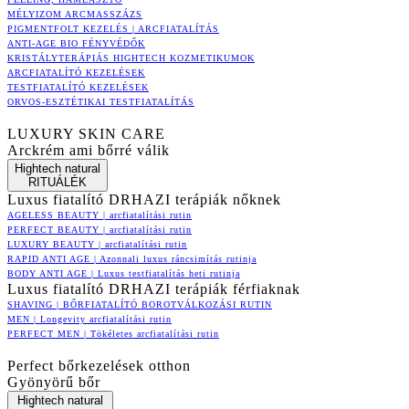
MÉLYIZOM ARCMASSZÁZS
PIGMENTFOLT KEZELÉS | ARCFIATALÍTÁS
ANTI-AGE BIO FÉNYVÉDŐK
KRISTÁLYTERÁPIÁS HIGHTECH KOZMETIKUMOK
ARCFIATALÍTÓ KEZELÉSEK
TESTFIATALÍTÓ KEZELÉSEK
ORVOS-ESZTÉTIKAI TESTFIATALÍTÁS
LUXURY SKIN CARE
Arckrém ami bőrré válik
Hightech natural
RITUÁLÉK
Luxus fiatalító DRHAZI terápiák nőknek
AGELESS BEAUTY | arcfiatalítási rutin
PERFECT BEAUTY | arcfiatalítási rutin
LUXURY BEAUTY | arcfiatalítási rutin
RAPID ANTI AGE | Azonnali luxus ráncsimítás rutinja
BODY ANTI AGE | Luxus testfiatalítás heti rutinja
Luxus fiatalító DRHAZI terápiák férfiaknak
SHAVING | BŐRFIATALÍTÓ BOROTVÁLKOZÁSI RUTIN
MEN | Longevity arcfiatalítási rutin
PERFECT MEN | Tökéletes arcfiatalítási rutin
Perfect bőrkezelések otthon
Gyönyörű bőr
Hightech natural