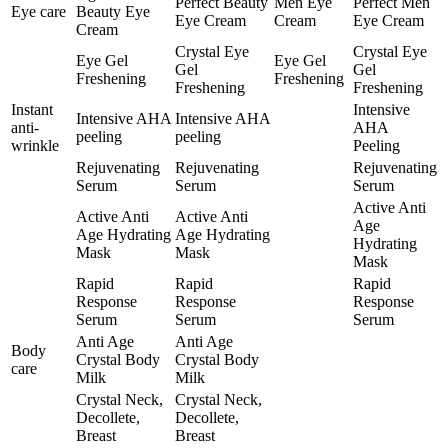
Perfect Beauty
Men Eye
Perfect Men
Eye care
Beauty Eye
Eye Cream
Cream
Eye Cream
Cream
Crystal Eye
Crystal Eye
Eye Gel
Eye Gel
Gel
Gel
Freshening
Freshening
Freshening
Freshening
Instant
Intensive
Intensive AHA
Intensive AHA
anti-
AHA
peeling
peeling
wrinkle
Peeling
Rejuvenating
Rejuvenating
Rejuvenating
Serum
Serum
Serum
Active Anti
Active Anti
Active Anti
Age
Age Hydrating
Age Hydrating
Hydrating
Mask
Mask
Mask
Rapid
Rapid
Rapid
Response
Response
Response
Serum
Serum
Serum
Anti Age
Anti Age
Body
Crystal Body
Crystal Body
care
Milk
Milk
Crystal Neck,
Crystal Neck,
Decollete,
Decollete,
Breast
Breast