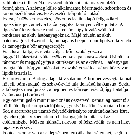
zablipideket, fehérjéket és szénhidrátokat tartalmaz emulzió
formájában. A zabmag külső alkalmazása bőrirritáció, seborrhoea és
különböző típusú viszketés esetén bőrpuhító hatású.
Ez egy 100% természetes, bőrzonos lecitin alapú félig szilárd
liposzóma gél, amely a hatóanyagokat könnyen célba juttatja. A
liposzómák szerkezete multi-lamelláris, így kiváló szállítási
rendszere az aktív hatóanyagoknak. Majd miután az aktív
hatóanyagok felszívódnak, önmaga is beépül a bőr lipidszerkezetébe
és támogatja a bőr anyagcseréjét.
Fiatalosan tartja, és revitalizálja a bőrt, szabályozza a
faggyúkiválasztást ezáltal csökkentve a pattanásosodást, kisimítja a
ráncokat és meggyógyítja a kiütéseket és az ekcémát. Hatóanyagai
nyugtatják a bőrgyulladásokat, és szabályozzák a száraz bőr zavart
lipidháztartását.
B5 provitamin. Biológiailag aktív vitamin. A bőr nedvességtartalmát
növeli, bőrnyugtató, és sebgyógyító tulajdonságú hatóanyag. Segíti
a bőrsejtek megújulását, a hegmentes bőrregenerációt, így fiatalítja
és támogatja bőrünket.
Egy önemulgeáló multifunkcionális összetevő, kémiailag hasonló a
bőrfelület lipid kompozíciójához, így kiváló affinitást mutat a bőrre.
Sőt, a szaruréteget utánzó folyadékkristályos struktúrákat hoz létre,
így elősegíti a vízben oldódó hatóanyagok bejuttatását az
epidermiszbe. Mélyen hidratál, nagyon jól felszívódik, és nem hagy
ragacsos érzést.
Fontos szerepe van a sejtlégzésben, erősíti a hajszálereket, segíti a