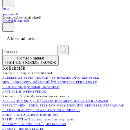
login
Regisztráció
Értesülj elsőnek akcióinkról!
Hírlevél feliratkozás
A kosarad üres
Hightech natural
HIGHTECH KOZMETIKUMOK
Kollekciók
Nanopeptid terápiás kozmetikumok
AGELESS A KEZDET | LONGEVITY BŐRMEGÚJÍTÓ RENDSZER
MEN | LONGEVITY BŐRMEGÚJÍTÓ RENDSZER FÉRFIAKNAK
LIGHTENING pigmentfolt, arcfiatalítás
ANTI-AGE BIO FÉNYVÉDŐK
Nanopeptid & Kristály terápiás kozmetikumok
PERFECTION SKIN | TÖKÉLETES BŐR MÉLY MEGÚJÍTÓ RENDSZER
PERFECT MEN | TÖKÉLETES BŐR MÉLY MEGÚJÍTÓ RENDSZER FÉRFIAKNAK
LUXURY BEAUTY | BIO ARC LIFTING RENDSZER
BODY | ANTI AGE luxus testfiatalítás
RAPID | ANTI AGE azonnali ránctalanító program
KISTÁLY | HAJNÖVESZTÉS, HAJÁPOLÁS
LUXURY | HAJNÖVESZTÉS