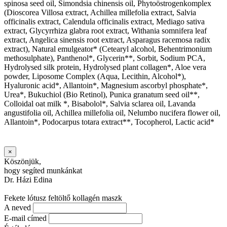
spinosa seed oil, Simondsia chinensis oil, Phytoöstrogenkomplex
(Dioscorea Villosa extract, Achillea millefolia extract, Salvia
officinalis extract, Calendula officinalis extract, Mediago sativa
extract, Glycyrrhiza glabra root extract, Withania somnifera leaf
extract, Angelica sinensis root extract, Asparagus racemosa radix
extract), Natural emulgeator* (Cetearyl alcohol, Behentrimonium
methosulphate), Panthenol*, Glycerin**, Sorbit, Sodium PCA,
Hydrolysed silk protein, Hydrolysed plant collagen*, Aloe vera
powder, Liposome Complex (Aqua, Lecithin, Alcohol*),
Hyaluronic acid*, Allantoin*, Magnesium ascorbyl phosphate*,
Urea*, Bukuchiol (Bio Retinol), Punica granatum seed oil**,
Colloidal oat milk *, Bisabolol*, Salvia sclarea oil, Lavanda
angustifolia oil, Achillea millefolia oil, Nelumbo nucifera flower oil,
Allantoin*, Podocarpus totara extract**, Tocopherol, Lactic acid*
×
Köszönjük,
hogy segíted munkánkat
Dr. Házi Edina
Fekete lótusz feltöltő kollagén maszk
A neved
E-mail címed