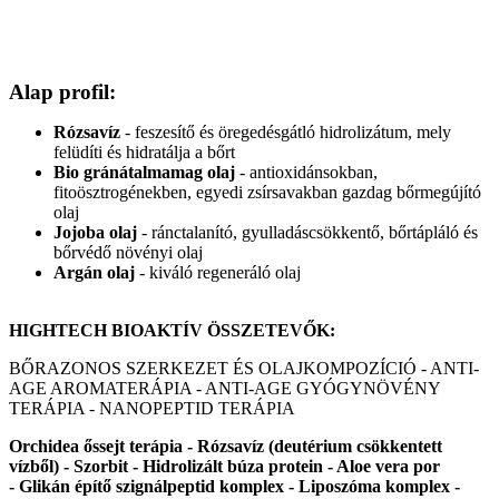
Alap profil:
Rózsavíz
- feszesítő és öregedésgátló hidrolizátum, mely
felüdíti és hidratálja a bőrt
Bio gránátalmamag olaj
- antioxidánsokban,
fitoösztrogénekben, egyedi zsírsavakban gazdag bőrmegújító
olaj
Jojoba olaj
- ránctalanító, gyulladáscsökkentő, bőrtápláló és
bőrvédő növényi olaj
Argán olaj
- kiváló regeneráló olaj
HIGHTECH BIOAKTÍV ÖSSZETEVŐK:
BŐRAZONOS SZERKEZET ÉS OLAJKOMPOZÍCIÓ - ANTI-
AGE AROMATERÁPIA - ANTI-AGE GYÓGYNÖVÉNY
TERÁPIA - NANOPEPTID TERÁPIA
Orchidea őssejt terápia - Rózsavíz (deutérium csökkentett
vízből) - Szorbit - Hidrolizált búza protein - Aloe vera por
-
Glikán építő szignálpeptid komplex
- Liposzóma komplex -