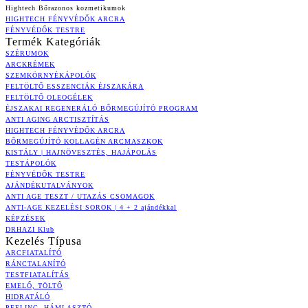
Hightech Bőrazonos kozmetikumok
HIGHTECH FÉNYVÉDŐK ARCRA
FÉNYVÉDŐK TESTRE
Termék Kategóriák
SZÉRUMOK
ARCKRÉMEK
SZEMKÖRNYÉKÁPOLÓK
FELTÖLTŐ ESSZENCIÁK ÉJSZAKÁRA
FELTÖLTŐ OLEOGÉLEK
ÉJSZAKAI REGENERÁLÓ BŐRMEGÚJÍTÓ PROGRAM
ANTI AGING ARCTISZTÍTÁS
HIGHTECH FÉNYVÉDŐK ARCRA
BŐRMEGÚJÍTÓ KOLLAGÉN ARCMASZKOK
KISTÁLY | HAJNÖVESZTÉS, HAJÁPOLÁS
TESTÁPOLÓK
FÉNYVÉDŐK TESTRE
AJÁNDÉKUTALVÁNYOK
ANTI AGE TESZT / UTAZÁS CSOMAGOK
ANTI-AGE KEZELÉSI SOROK | 4 + 2 ajándékkal
KÉPZÉSEK
DRHAZI Klub
Kezelés Típusa
ARCFIATALÍTÓ
RÁNCTALANÍTÓ
TESTFIATALÍTÁS
EMELŐ, TÖLTŐ
HIDRATÁLÓ
PEELING, HÁMLASZTÓ