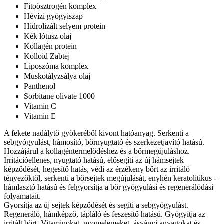
Fitoösztrogén komplex
Hévízi gyógyiszap
Hidrolizált selyem protein
Kék lótusz olaj
Kollagén protein
Kolloid Zabtej
Liposzóma komplex
Muskotályzsálya olaj
Panthenol
Sorbitane olivate 1000
Vitamin C
Vitamin E
A fekete nadálytő gyökeréből kivont hatóanyag. Serkenti a
sebgyógyulást, hámosító, bőrnyugtató és szerkezetjavító hatású.
Hozzájárul a kollagéntermelődéshez és a bőrmegújuláshoz.
Irritációellenes, nyugtató hatású, elősegíti az új hámsejtek
képződését, hegesítő hatás, védi az érzékeny bőrt az irritáló
tényezőktől, serkenti a bőrsejtek megújulását, enyhén keratolitikus -
hámlasztó hatású és felgyorsítja a bőr gyógyulási és regenerálódási
folyamatait.
Gyorsítja az új sejtek képződését és segíti a sebgyógyulást.
Regeneráló, hámképző, tápláló és feszesítő hatású. Gyógyítja az
irritált bőrt. Vitaminokat, nyomelemeket, ásványi anyagokat és