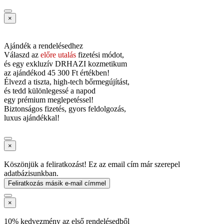
×
Ajándék a rendelésedhez
Válaszd az
előre utalás
fizetési módot,
és
egy exkluzív DRHAZI kozmetikum
az ajándékod
45 300 Ft értékben!
Élvezd a tiszta, high-tech bőrmegújítást,
és tedd különlegessé a napod
egy prémium meglepetéssel!
Biztonságos fizetés, gyors feldolgozás,
luxus ajándékkal!
×
Köszönjük a feliratkozást! Ez az email cím már szerepel
adatbázisunkban.
Feliratkozás másik e-mail címmel
×
10% kedvezmény az első rendelésedből