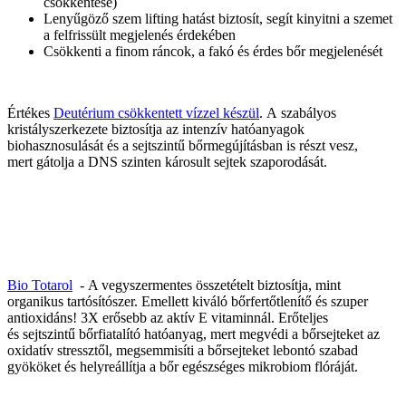
csökkentése)
Lenyűgöző szem lifting hatást biztosít, segít kinyitni a szemet
a felfrissült megjelenés érdekében
Csökkenti a finom ráncok, a fakó és érdes bőr megjelenését
Értékes
Deutérium csökkentett vízzel készül
. A szabályos
kristályszerkezete biztosítja az intenzív hatóanyagok
biohasznosulását és a sejtszintű bőrmegújításban is részt vesz,
mert gátolja a DNS szinten károsult sejtek szaporodását.
Bio Totarol
- A vegyszermentes összetételt biztosítja, mint
organikus tartósítószer. Emellett kiváló bőrfertőtlenítő és szuper
antioxidáns! 3X erősebb az aktív E vitaminnál. Erőteljes
és sejtszintű bőrfiatalító hatóanyag, mert megvédi a bőrsejteket az
oxidatív stressztől, megsemmisíti a bőrsejteket lebontó szabad
gyököket és helyreállítja a bőr egészséges mikrobiom flóráját.