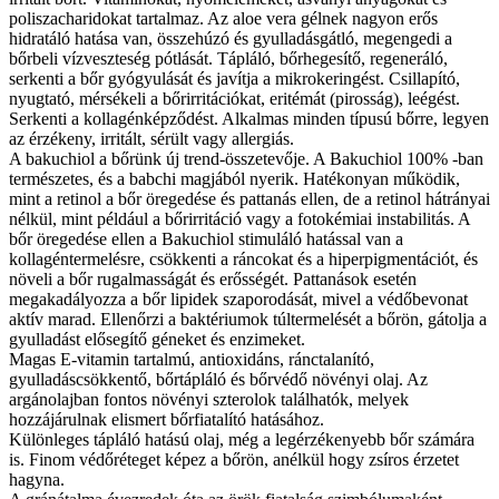
poliszacharidokat tartalmaz. Az aloe vera gélnek nagyon erős
hidratáló hatása van, összehúzó és gyulladásgátló, megengedi a
bőrbeli vízveszteség pótlását. Tápláló, bőrhegesítő, regeneráló,
serkenti a bőr gyógyulását és javítja a mikrokeringést. Csillapító,
nyugtató, mérsékeli a bőrirritációkat, eritémát (pirosság), leégést.
Serkenti a kollagénképződést. Alkalmas minden típusú bőrre, legyen
az érzékeny, irritált, sérült vagy allergiás.
A bakuchiol a bőrünk új trend-összetevője. A Bakuchiol 100% -ban
természetes, és a babchi magjából nyerik. Hatékonyan működik,
mint a retinol a bőr öregedése és pattanás ellen, de a retinol hátrányai
nélkül, mint például a bőrirritáció vagy a fotokémiai instabilitás. A
bőr öregedése ellen a Bakuchiol stimuláló hatással van a
kollagéntermelésre, csökkenti a ráncokat és a hiperpigmentációt, és
növeli a bőr rugalmasságát és erősségét. Pattanások esetén
megakadályozza a bőr lipidek szaporodását, mivel a védőbevonat
aktív marad. Ellenőrzi a baktériumok túltermelését a bőrön, gátolja a
gyulladást elősegítő géneket és enzimeket.
Magas E-vitamin tartalmú, antioxidáns, ránctalanító,
gyulladáscsökkentő, bőrtápláló és bőrvédő növényi olaj. Az
argánolajban fontos növényi szterolok találhatók, melyek
hozzájárulnak elismert bőrfiatalító hatásához.
Különleges tápláló hatású olaj, még a legérzékenyebb bőr számára
is. Finom védőréteget képez a bőrön, anélkül hogy zsíros érzetet
hagyna.