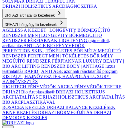
SOLYMÁR
DRHAZI TERAPEUTÁK
DRHAZI HOLISZTIKUS ARCDIAGNOSZTIKA
DRHAZI arcfiatalító kezelések
DRHAZI bőrgyógyító kezelések
AGELESS A KEZDET | LONGEVITY BŐRMEGÚJÍTÓ
RENDSZER
MEN | LONGEVITY BŐRMEGÚJÍTÓ
RENDSZER FÉRFIAKNAK
LIGHTENING pigmentfolt,
arcfiatalítás
ANTI-AGE BIO FÉNYVÉDŐK
PERFECTION SKIN | TÖKÉLETES BŐR MÉLY MEGÚJÍTÓ
RENDSZER
PERFECT MEN | TÖKÉLETES BŐR MÉLY
MEGÚJÍTÓ RENDSZER FÉRFIAKNAK
LUXURY BEAUTY |
BIO ARC LIFTING RENDSZER
BODY | ANTI AGE luxus
testfiatalítás
RAPID | ANTI AGE azonnali ránctalanító program
KISTÁLY | HAJNÖVESZTÉS, HAJÁPOLÁS
LUXURY |
HAJNÖVESZTÉS
HIGHTECH FÉNYVÉDŐK ARCRA
FÉNYVÉDŐK TESTRE
DRHAZI Bio Arcplasztika®
DRHAZI HOLISZTIKUS
ARCFIATALÍTÁS
DRHAZI HOLISZTIKUS ARCFIATALÍTÁS
BIO ARCPLASZTIKÁVAL
ROSACEA KEZELÉS
DRHAZI BALANCE KEZELÉSEK
AKNE KEZELÉS
DRHAZI BŐRMEGÚJÍTÁS
DRHAZI
DEMODEX KEZELÉS