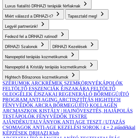
Luxus fiatalító DRHAZI terápiák férfiaknak
Miért válaszd a DRHAZI-t?
Tapasztald meg!
Legyél partnerünk!
Fedezd fel a DRHAZI rutinod!
DRHAZI Szalonok
DRHAZI Kezelések
Nanopeptid terápiás kozmetikumok
Nanopeptid & Kristály terápiás kozmetikumok
Hightech Bőrazonos kozmetikumok
SZÉRUMOK
ARCKRÉMEK
SZEMKÖRNYÉKÁPOLÓK
FELTÖLTŐ ESSZENCIÁK ÉJSZAKÁRA
FELTÖLTŐ
OLEOGÉLEK
ÉJSZAKAI REGENERÁLÓ BŐRMEGÚJÍTÓ
PROGRAM
ANTI AGING ARCTISZTÍTÁS
HIGHTECH
FÉNYVÉDŐK ARCRA
BŐRMEGÚJÍTÓ KOLLAGÉN
ARCMASZKOK
KISTÁLY | HAJNÖVESZTÉS, HAJÁPOLÁS
TESTÁPOLÓK
FÉNYVÉDŐK TESTRE
AJÁNDÉKUTALVÁNYOK
ANTI AGE TESZT / UTAZÁS
CSOMAGOK
ANTI-AGE KEZELÉSI SOROK | 4 + 2 ajándékkal
KÉPZÉSEK
DRHAZI Klub