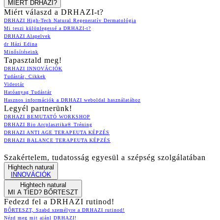
MIÉRT DRHAZI?
Miért válaszd a DRHAZI-t?
DRHAZI High-Tech Natural Regeneratív Dermatológia
Mi teszi különlegessé a DRHAZI-t?
DRHAZI Alapelvek
dr Házi Edina
Minősítéseink
Tapasztald meg!
DRHAZI INNOVÁCIÓK
Tudástár, Cikkek
Videotár
Hatóanyag Tudástár
Hasznos információk a DRHAZI weboldal használatához
Legyél partnerünk!
DRHAZI BEMUTATÓ WORKSHOP
DRHAZI Bio Arcplasztika® Tréning
DRHAZI ANTI AGE TERAPEUTA KÉPZÉS
DRHAZI BALANCE TERAPEUTA KÉPZÉS
Szakértelem, tudatosság egyesül a szépség szolgálatában
Hightech natural
INNOVÁCIÓK
Hightech natural
MI A TIED? BŐRTESZT
Fedezd fel a DRHAZI rutinod!
BŐRTESZT, Szabd személyre a DRHAZI rutinod!
Nézd meg mit ajánl DRHAZI!