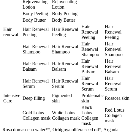
Rejuvenating
Rejuvenating
Lotion
Lotion
Body Peeling
Body Peeling
Body Butter
Body Butter
Hair
Hair
Hair
Hair Renewal
Hair Renewal
Renewal
Renewal
renewal
Peeling
Peeling
Peeling
Peeling
Hair
Hair
Hair Renewal
Hair Renewal
Renewal
Renewal
Shampoo
Shampoo
Shampoo
Shampoo
Hair
Hair
Hair Renewal
Hair Renewal
Renewal
Renewal
Balsam
Balsam
Balsam
Balsam
Hair
Hair
Hair Renewal
Hair Renewal
Renewal
Renewal
Serum
Serum
Serum
Serum
Intensive
Pigmented
Problematic
Deep filling
Rosacea skin
Care
skin
skin
Black
Red Lotus
Gold Lotus
White Lotus
Lotus
Collagen
Collagen mask
Collagen mask
Collagen
mask
mask
Rosa domascena water**, Orbignya olifera seed oil*, Argania