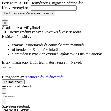
Fedezd fel a 100% természetes, hightech bőrápolást!
Kedvezménykód:
Kód másolása
Vágólapra másolva
×
Csatlakozz a
világához!
10% kedvezményt kapsz
a következő vásárlásodra.
Elsőként értesülsz:
szakmai cikkeinkről és edukatív tartalmainkról
új trendekről & termékeinkről
elérhetőek lesznek az exkluzív ajánlatok és limitált akciók
Érték. Inspiráció. High-tech natúr szépség - Neked.
Elfogadom az
Adatkezelési tájékoztatót
Feliratkozom
Arckrém, ami bőrré válik
Szívesen segítünk
+36 20 541 6735