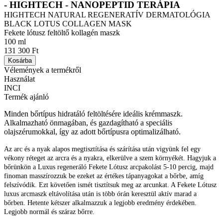
- HIGHTECH - NANOPEPTID TERÁPIA
HIGHTECH NATURAL REGENERATÍV DERMATOLÓGIA
BLACK LOTUS COLLAGEN MASK
Fekete lótusz feltöltő kollagén maszk
100 ml
131 300 Ft
Kosárba
Vélemények a termékről
Használat
INCI
Termék ajánló
Minden bőrtípus hidratáló feltöltésére ideális krémmaszk.
Alkalmazható önmagában, és gazdagítható a speciális
olajszérumokkal, így az adott bőrtípusra optimalizálható.
Az arc és a nyak alapos megtisztítása és szárítása után vigyünk fel egy
vékony réteget az arcra és a nyakra, elkerülve a szem környékét. Hagyjuk a
bőrünkön a Luxus regeneráló Fekete Lótusz arcpakolást 5-10 percig, majd
finoman masszírozzuk be ezeket az értékes tápanyagokat a bőrbe, amíg
felszívódik. Ezt követően ismét tisztítsuk meg az arcunkat. A Fekete Lótusz
luxus arcmaszk eltávolítása után is több órán keresztül aktív marad a
bőrben. Hetente kétszer alkalmazzuk a legjobb eredmény érdekében.
Legjobb normál és száraz bőrre.