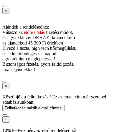
×
Ajándék a rendelésedhez
Válaszd az
előre utalás
fizetési módot,
és
egy exkluzív DRHAZI kozmetikum
az ajándékod
45 300 Ft értékben!
Élvezd a tiszta, high-tech bőrmegújítást,
és tedd különlegessé a napod
egy prémium meglepetéssel!
Biztonságos fizetés, gyors feldolgozás,
luxus ajándékkal!
×
Köszönjük a feliratkozást! Ez az email cím már szerepel
adatbázisunkban.
Feliratkozás másik e-mail címmel
×
10% kedvezmény az első rendelésedből