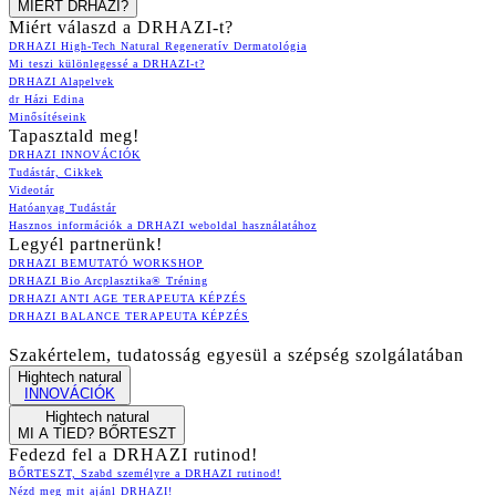
MIÉRT DRHAZI?
Miért válaszd a DRHAZI-t?
DRHAZI High-Tech Natural Regeneratív Dermatológia
Mi teszi különlegessé a DRHAZI-t?
DRHAZI Alapelvek
dr Házi Edina
Minősítéseink
Tapasztald meg!
DRHAZI INNOVÁCIÓK
Tudástár, Cikkek
Videotár
Hatóanyag Tudástár
Hasznos információk a DRHAZI weboldal használatához
Legyél partnerünk!
DRHAZI BEMUTATÓ WORKSHOP
DRHAZI Bio Arcplasztika® Tréning
DRHAZI ANTI AGE TERAPEUTA KÉPZÉS
DRHAZI BALANCE TERAPEUTA KÉPZÉS
Szakértelem, tudatosság egyesül a szépség szolgálatában
Hightech natural
INNOVÁCIÓK
Hightech natural
MI A TIED? BŐRTESZT
Fedezd fel a DRHAZI rutinod!
BŐRTESZT, Szabd személyre a DRHAZI rutinod!
Nézd meg mit ajánl DRHAZI!