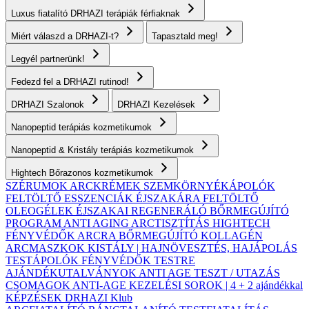
Luxus fiatalító DRHAZI terápiák férfiaknak
Miért válaszd a DRHAZI-t?
Tapasztald meg!
Legyél partnerünk!
Fedezd fel a DRHAZI rutinod!
DRHAZI Szalonok
DRHAZI Kezelések
Nanopeptid terápiás kozmetikumok
Nanopeptid & Kristály terápiás kozmetikumok
Hightech Bőrazonos kozmetikumok
SZÉRUMOK
ARCKRÉMEK
SZEMKÖRNYÉKÁPOLÓK
FELTÖLTŐ ESSZENCIÁK ÉJSZAKÁRA
FELTÖLTŐ
OLEOGÉLEK
ÉJSZAKAI REGENERÁLÓ BŐRMEGÚJÍTÓ
PROGRAM
ANTI AGING ARCTISZTÍTÁS
HIGHTECH
FÉNYVÉDŐK ARCRA
BŐRMEGÚJÍTÓ KOLLAGÉN
ARCMASZKOK
KISTÁLY | HAJNÖVESZTÉS, HAJÁPOLÁS
TESTÁPOLÓK
FÉNYVÉDŐK TESTRE
AJÁNDÉKUTALVÁNYOK
ANTI AGE TESZT / UTAZÁS
CSOMAGOK
ANTI-AGE KEZELÉSI SOROK | 4 + 2 ajándékkal
KÉPZÉSEK
DRHAZI Klub