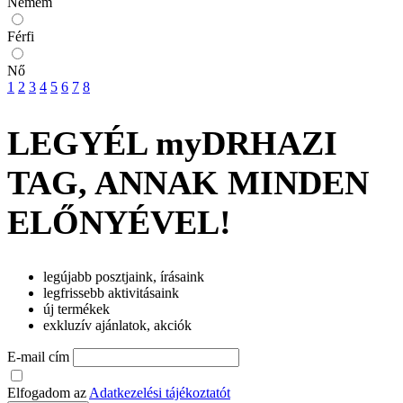
Nemem
Férfi
Nő
1
2
3
4
5
6
7
8
LEGYÉL myDRHAZI
TAG, ANNAK MINDEN
ELŐNYÉVEL!
legújabb posztjaink, írásaink
legfrissebb aktivitásaink
új termékek
exkluzív ajánlatok, akciók
E-mail cím
Elfogadom az
Adatkezelési tájékoztatót