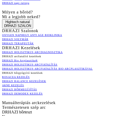
DRHAZI napi rutinja
Milyen a bőröd?
Mi a legjobb neked?
Hightech natural
DRHAZI SZALON
DRHAZI Szalonok
OXYGEN NAPHEGY ANTI AGE BIOKLINIKA
DRHAZI SOLYMÁR
DRHAZI TERAPEUTÁK
DRHAZI Kezelések
DRHAZI HOLISZTIKUS ARCDIAGNOSZTIKA
DRHAZI arcfiatalító kezelések
DRHAZI Bio Arcplasztika®
DRHAZI HOLISZTIKUS ARCFIATALÍTÁS
DRHAZI HOLISZTIKUS ARCFIATALÍTÁS BIO ARCPLASZTIKÁVAL
DRHAZI bőrgyógyító kezelések
ROSACEA KEZELÉS
DRHAZI BALANCE KEZELÉSEK
AKNE KEZELÉS
DRHAZI BŐRMEGÚJÍTÁS
DRHAZI DEMODEX KEZELÉS
Manuálterápiás arckezelések
Természetesen szép arc
DRHAZI bőrteszt