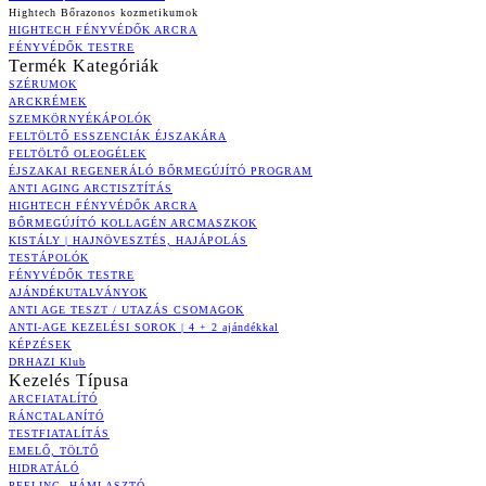
Hightech Bőrazonos kozmetikumok
HIGHTECH FÉNYVÉDŐK ARCRA
FÉNYVÉDŐK TESTRE
Termék Kategóriák
SZÉRUMOK
ARCKRÉMEK
SZEMKÖRNYÉKÁPOLÓK
FELTÖLTŐ ESSZENCIÁK ÉJSZAKÁRA
FELTÖLTŐ OLEOGÉLEK
ÉJSZAKAI REGENERÁLÓ BŐRMEGÚJÍTÓ PROGRAM
ANTI AGING ARCTISZTÍTÁS
HIGHTECH FÉNYVÉDŐK ARCRA
BŐRMEGÚJÍTÓ KOLLAGÉN ARCMASZKOK
KISTÁLY | HAJNÖVESZTÉS, HAJÁPOLÁS
TESTÁPOLÓK
FÉNYVÉDŐK TESTRE
AJÁNDÉKUTALVÁNYOK
ANTI AGE TESZT / UTAZÁS CSOMAGOK
ANTI-AGE KEZELÉSI SOROK | 4 + 2 ajándékkal
KÉPZÉSEK
DRHAZI Klub
Kezelés Típusa
ARCFIATALÍTÓ
RÁNCTALANÍTÓ
TESTFIATALÍTÁS
EMELŐ, TÖLTŐ
HIDRATÁLÓ
PEELING, HÁMLASZTÓ