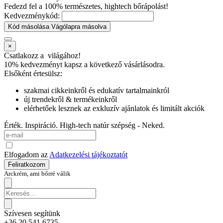
Fedezd fel a 100% természetes, hightech bőrápolást!
Kedvezménykód:
Kód másolása
Vágólapra másolva
×
Csatlakozz a
világához!
10% kedvezményt kapsz
a következő vásárlásodra.
Elsőként értesülsz:
szakmai cikkeinkről és edukatív tartalmainkról
új trendekről & termékeinkről
elérhetőek lesznek az exkluzív ajánlatok és limitált akciók
Érték. Inspiráció. High-tech natúr szépség - Neked.
Elfogadom az
Adatkezelési tájékoztatót
Feliratkozom
Arckrém, ami bőrré válik
Szívesen segítünk
+36 20 541 6735