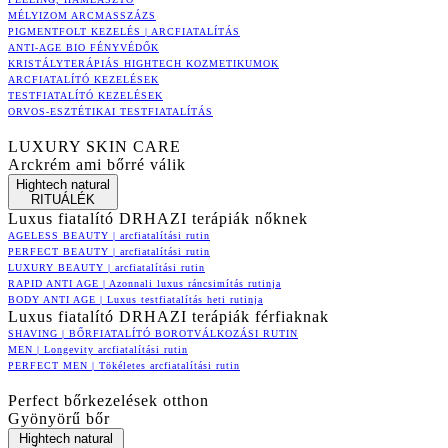
MÉLYIZOM ARCMASSZÁZS
PIGMENTFOLT KEZELÉS | ARCFIATALÍTÁS
ANTI-AGE BIO FÉNYVÉDŐK
KRISTÁLYTERÁPIÁS HIGHTECH KOZMETIKUMOK
ARCFIATALÍTÓ KEZELÉSEK
TESTFIATALÍTÓ KEZELÉSEK
ORVOS-ESZTÉTIKAI TESTFIATALÍTÁS
LUXURY SKIN CARE
Arckrém ami bőrré válik
Hightech natural
RITUÁLÉK
Luxus fiatalító DRHAZI terápiák nőknek
AGELESS BEAUTY | arcfiatalítási rutin
PERFECT BEAUTY | arcfiatalítási rutin
LUXURY BEAUTY | arcfiatalítási rutin
RAPID ANTI AGE | Azonnali luxus ráncsimítás rutinja
BODY ANTI AGE | Luxus testfiatalítás heti rutinja
Luxus fiatalító DRHAZI terápiák férfiaknak
SHAVING | BŐRFIATALÍTÓ BOROTVÁLKOZÁSI RUTIN
MEN | Longevity arcfiatalítási rutin
PERFECT MEN | Tökéletes arcfiatalítási rutin
Perfect bőrkezelések otthon
Gyönyörű bőr
Hightech natural