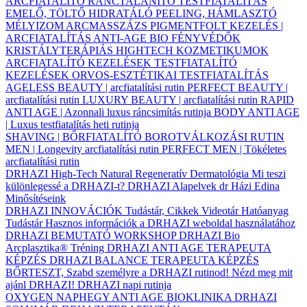
ARCFIATALÍTÓ
RÁNCTALANÍTÓ
TESTFIATALÍTÁS
EMELŐ, TÖLTŐ
HIDRATÁLÓ
PEELING, HÁMLASZTÓ
MÉLYIZOM ARCMASSZÁZS
PIGMENTFOLT KEZELÉS |
ARCFIATALÍTÁS
ANTI-AGE BIO FÉNYVÉDŐK
KRISTÁLYTERÁPIÁS HIGHTECH KOZMETIKUMOK
ARCFIATALÍTÓ KEZELÉSEK
TESTFIATALÍTÓ
KEZELÉSEK
ORVOS-ESZTÉTIKAI TESTFIATALÍTÁS
AGELESS BEAUTY | arcfiatalítási rutin
PERFECT BEAUTY |
arcfiatalítási rutin
LUXURY BEAUTY | arcfiatalítási rutin
RAPID
ANTI AGE | Azonnali luxus ráncsimítás rutinja
BODY ANTI AGE
| Luxus testfiatalítás heti rutinja
SHAVING | BŐRFIATALÍTÓ BOROTVÁLKOZÁSI RUTIN
MEN | Longevity arcfiatalítási rutin
PERFECT MEN | Tökéletes
arcfiatalítási rutin
DRHAZI High-Tech Natural Regeneratív Dermatológia
Mi teszi
különlegessé a DRHAZI-t?
DRHAZI Alapelvek
dr Házi Edina
Minősítéseink
DRHAZI INNOVÁCIÓK
Tudástár, Cikkek
Videotár
Hatóanyag
Tudástár
Hasznos információk a DRHAZI weboldal használatához
DRHAZI BEMUTATÓ WORKSHOP
DRHAZI Bio
Arcplasztika® Tréning
DRHAZI ANTI AGE TERAPEUTA
KÉPZÉS
DRHAZI BALANCE TERAPEUTA KÉPZÉS
BŐRTESZT, Szabd személyre a DRHAZI rutinod!
Nézd meg mit
ajánl DRHAZI!
DRHAZI napi rutinja
OXYGEN NAPHEGY ANTI AGE BIOKLINIKA
DRHAZI