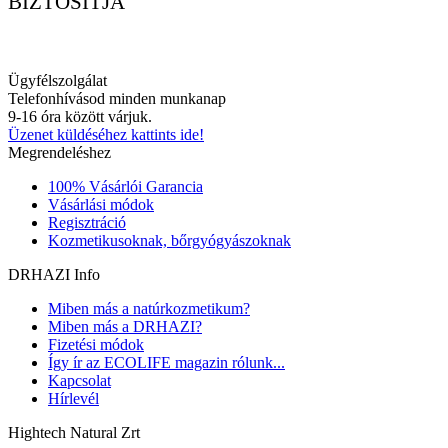
BIZTOSÍTJA
Ügyfélszolgálat
Telefonhívásod minden munkanap
9-16 óra között várjuk.
Üzenet küldéséhez kattints ide!
Megrendeléshez
100% Vásárlói Garancia
Vásárlási módok
Regisztráció
Kozmetikusoknak, bőrgyógyászoknak
DRHAZI Info
Miben más a natúrkozmetikum?
Miben más a DRHAZI?
Fizetési módok
Így ír az ECOLIFE magazin rólunk...
Kapcsolat
Hírlevél
Hightech Natural Zrt