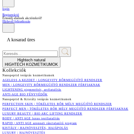
login
Regisztráció
Értesülj elsőnek akcióinkról!
Hírlevél feliratkozás
A kosarad üres
Hightech natural
HIGHTECH KOZMETIKUMOK
Kollekciók
Nanopeptid terápiás kozmetikumok
AGELESS A KEZDET | LONGEVITY BŐRMEGÚJÍTÓ RENDSZER
MEN | LONGEVITY BŐRMEGÚJÍTÓ RENDSZER FÉRFIAKNAK
LIGHTENING pigmentfolt, arcfiatalítás
ANTI-AGE BIO FÉNYVÉDŐK
Nanopeptid & Kristály terápiás kozmetikumok
PERFECTION SKIN | TÖKÉLETES BŐR MÉLY MEGÚJÍTÓ RENDSZER
PERFECT MEN | TÖKÉLETES BŐR MÉLY MEGÚJÍTÓ RENDSZER FÉRFIAKNAK
LUXURY BEAUTY | BIO ARC LIFTING RENDSZER
BODY | ANTI AGE luxus testfiatalítás
RAPID | ANTI AGE azonnali ránctalanító program
KISTÁLY | HAJNÖVESZTÉS, HAJÁPOLÁS
LUXURY | HAJNÖVESZTÉS