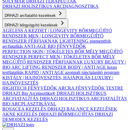
SOLYMÁR
DRHAZI TERAPEUTÁK
DRHAZI HOLISZTIKUS ARCDIAGNOSZTIKA
DRHAZI arcfiatalító kezelések
DRHAZI bőrgyógyító kezelések
AGELESS A KEZDET | LONGEVITY BŐRMEGÚJÍTÓ
RENDSZER
MEN | LONGEVITY BŐRMEGÚJÍTÓ
RENDSZER FÉRFIAKNAK
LIGHTENING pigmentfolt,
arcfiatalítás
ANTI-AGE BIO FÉNYVÉDŐK
PERFECTION SKIN | TÖKÉLETES BŐR MÉLY MEGÚJÍTÓ
RENDSZER
PERFECT MEN | TÖKÉLETES BŐR MÉLY
MEGÚJÍTÓ RENDSZER FÉRFIAKNAK
LUXURY BEAUTY |
BIO ARC LIFTING RENDSZER
BODY | ANTI AGE luxus
testfiatalítás
RAPID | ANTI AGE azonnali ránctalanító program
KISTÁLY | HAJNÖVESZTÉS, HAJÁPOLÁS
LUXURY |
HAJNÖVESZTÉS
HIGHTECH FÉNYVÉDŐK ARCRA
FÉNYVÉDŐK TESTRE
DRHAZI Bio Arcplasztika®
DRHAZI HOLISZTIKUS
ARCFIATALÍTÁS
DRHAZI HOLISZTIKUS ARCFIATALÍTÁS
BIO ARCPLASZTIKÁVAL
ROSACEA KEZELÉS
DRHAZI BALANCE KEZELÉSEK
AKNE KEZELÉS
DRHAZI BŐRMEGÚJÍTÁS
DRHAZI
DEMODEX KEZELÉS