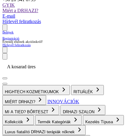
GYIK
Miért a DRHAZI?
E-mail
Hírlevél feliratkozás
Belépek
Regisztráció
Értesülj elsőnek akcióinkról!
Hírlevél feliratkozás
A kosarad üres
HIGHTECH KOZMETIKUMOK
RITUÁLÉK
INNOVÁCIÓK
MIÉRT DRHAZI?
MI A TIED? BŐRTESZT
DRHAZI SZALON
Kollekciók
Termék Kategóriák
Kezelés Típusa
Luxus fiatalító DRHAZI terápiák nőknek