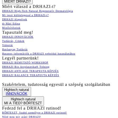
MIÉRT DRHAZI?
Miért válaszd a DRHAZI-t?
DRHAZI High-Tech Natural Regeneratív Dermatológia
Mi teszi különlegessé a DRHAZI-t?
DRHAZI Alapelvek
dr Házi Edina
Minősítéseink
Tapasztald meg!
DRHAZI INNOVÁCIÓK
Tudástár, Cikkek
Videotár
Hatóanyag Tudástár
Hasznos információk a DRHAZI weboldal használatához
Legyél partnerünk!
DRHAZI BEMUTATÓ WORKSHOP
DRHAZI Bio Arcplasztika® Tréning
DRHAZI ANTI AGE TERAPEUTA KÉPZÉS
DRHAZI BALANCE TERAPEUTA KÉPZÉS
Szakértelem, tudatosság egyesül a szépség szolgálatában
Hightech natural
INNOVÁCIÓK
Hightech natural
MI A TIED? BŐRTESZT
Fedezd fel a DRHAZI rutinod!
BŐRTESZT, Szabd személyre a DRHAZI rutinod!
Nézd meg mit ajánl DRHAZI!