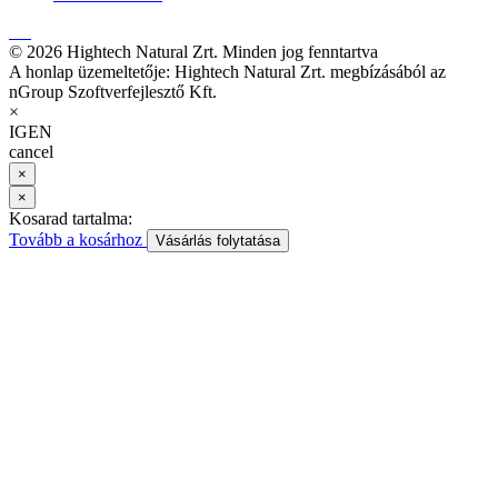
© 2026 Hightech Natural Zrt. Minden jog fenntartva
A honlap üzemeltetője: Hightech Natural Zrt. megbízásából az
nGroup Szoftverfejlesztő Kft.
×
IGEN
cancel
×
×
Kosarad tartalma:
Tovább a kosárhoz
Vásárlás folytatása