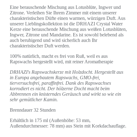
Eine berauschende Mischung aus Lotusblüte, Ingwer und
Zitrone. Verleihen Sie Ihrem Zimmer mit einem unserer
charakteristischen Düfte einen warmen, würzigen Duft. Aus
unserer Lieblingskollektion ist die DRHAZI Crystal Water
Kerze eine berauschende Mischung aus weißen Lotusblüten,
Ingwer, Zitrone und Mandarine. Es ist sowohl belebend als
auch beruhigend und wird sicherlich auch Ihr
charakteristischer Duft werden.
100% natürlich, macht es frei von Ruß, weil es aus
Rapswachs hergestellt wird, mit reiner Aromatherapie
DRHAZI's Rapswachskerze mit Holzdocht. Hergestellt aus
in Europa angebautem Rapswachs, GMO-frei,
tierversuchsfrei, paraffinfrei. Dank des Rapswachses
korrodiert es nicht. Der hölzerne Docht macht beim
Abbrennen ein knisterndes Geräusch und wirkt so wie ein
sehr gemütlicher Kamin.
Brenndauer 32 Stunden
Erhältlich in 175 ml (Außenhöhe: 53 mm,
Außendurchmesser: 78 mm) aus Stein mit Korkdachauflage.