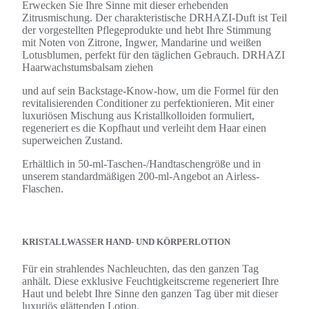
Erwecken Sie Ihre Sinne mit dieser erhebenden
Zitrusmischung. Der charakteristische DRHAZI-Duft ist Teil
der vorgestellten Pflegeprodukte und hebt Ihre Stimmung
mit Noten von Zitrone, Ingwer, Mandarine und weißen
Lotusblumen, perfekt für den täglichen Gebrauch. DRHAZI
Haarwachstumsbalsam ziehen
und auf sein Backstage-Know-how, um die Formel für den
revitalisierenden Conditioner zu perfektionieren. Mit einer
luxuriösen Mischung aus Kristallkolloiden formuliert,
regeneriert es die Kopfhaut und verleiht dem Haar einen
superweichen Zustand.
Erhältlich in 50-ml-Taschen-/Handtaschengröße und in
unserem standardmäßigen 200-ml-Angebot an Airless-
Flaschen.
KRISTALLWASSER HAND- UND KÖRPERLOTION
Für ein strahlendes Nachleuchten, das den ganzen Tag
anhält. Diese exklusive Feuchtigkeitscreme regeneriert Ihre
Haut und belebt Ihre Sinne den ganzen Tag über mit dieser
luxuriös glättenden Lotion.