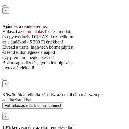
×
Ajándék a rendelésedhez
Válaszd az
előre utalás
fizetési módot,
és
egy exkluzív DRHAZI kozmetikum
az ajándékod
45 300 Ft értékben!
Élvezd a tiszta, high-tech bőrmegújítást,
és tedd különlegessé a napod
egy prémium meglepetéssel!
Biztonságos fizetés, gyors feldolgozás,
luxus ajándékkal!
×
Köszönjük a feliratkozást! Ez az email cím már szerepel
adatbázisunkban.
Feliratkozás másik e-mail címmel
×
10% kedvezmény az első rendelésedből