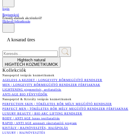
login
Regisztráció
Értesülj elsőnek akcióinkról!
Hírlevél feliratkozás
A kosarad üres
Hightech natural
HIGHTECH KOZMETIKUMOK
Kollekciók
Nanopeptid terápiás kozmetikumok
AGELESS A KEZDET | LONGEVITY BŐRMEGÚJÍTÓ RENDSZER
MEN | LONGEVITY BŐRMEGÚJÍTÓ RENDSZER FÉRFIAKNAK
LIGHTENING pigmentfolt, arcfiatalítás
ANTI-AGE BIO FÉNYVÉDŐK
Nanopeptid & Kristály terápiás kozmetikumok
PERFECTION SKIN | TÖKÉLETES BŐR MÉLY MEGÚJÍTÓ RENDSZER
PERFECT MEN | TÖKÉLETES BŐR MÉLY MEGÚJÍTÓ RENDSZER FÉRFIAKNAK
LUXURY BEAUTY | BIO ARC LIFTING RENDSZER
BODY | ANTI AGE luxus testfiatalítás
RAPID | ANTI AGE azonnali ránctalanító program
KISTÁLY | HAJNÖVESZTÉS, HAJÁPOLÁS
LUXURY | HAJNÖVESZTÉS