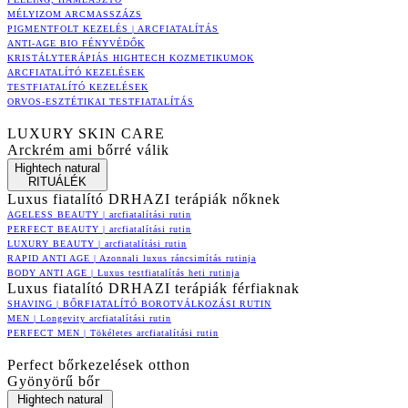
MÉLYIZOM ARCMASSZÁZS
PIGMENTFOLT KEZELÉS | ARCFIATALÍTÁS
ANTI-AGE BIO FÉNYVÉDŐK
KRISTÁLYTERÁPIÁS HIGHTECH KOZMETIKUMOK
ARCFIATALÍTÓ KEZELÉSEK
TESTFIATALÍTÓ KEZELÉSEK
ORVOS-ESZTÉTIKAI TESTFIATALÍTÁS
LUXURY SKIN CARE
Arckrém ami bőrré válik
Hightech natural
RITUÁLÉK
Luxus fiatalító DRHAZI terápiák nőknek
AGELESS BEAUTY | arcfiatalítási rutin
PERFECT BEAUTY | arcfiatalítási rutin
LUXURY BEAUTY | arcfiatalítási rutin
RAPID ANTI AGE | Azonnali luxus ráncsimítás rutinja
BODY ANTI AGE | Luxus testfiatalítás heti rutinja
Luxus fiatalító DRHAZI terápiák férfiaknak
SHAVING | BŐRFIATALÍTÓ BOROTVÁLKOZÁSI RUTIN
MEN | Longevity arcfiatalítási rutin
PERFECT MEN | Tökéletes arcfiatalítási rutin
Perfect bőrkezelések otthon
Gyönyörű bőr
Hightech natural