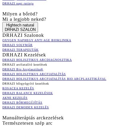
DRHAZI napi rutinja
Milyen a bőröd?
Mi a legjobb neked?
Hightech natural
DRHAZI SZALON
DRHAZI Szalonok
OXYGEN NAPHEGY ANTI AGE BIOKLINIKA
DRHAZI SOLYMÁR
DRHAZI TERAPEUTÁK
DRHAZI Kezelések
DRHAZI HOLISZTIKUS ARCDIAGNOSZTIKA
DRHAZI arcfiatalító kezelések
DRHAZI Bio Arcplasztika®
DRHAZI HOLISZTIKUS ARCFIATALÍTÁS
DRHAZI HOLISZTIKUS ARCFIATALÍTÁS BIO ARCPLASZTIKÁVAL
DRHAZI bőrgyógyító kezelések
ROSACEA KEZELÉS
DRHAZI BALANCE KEZELÉSEK
AKNE KEZELÉS
DRHAZI BŐRMEGÚJÍTÁS
DRHAZI DEMODEX KEZELÉS
Manuálterápiás arckezelések
Természetesen szép arc