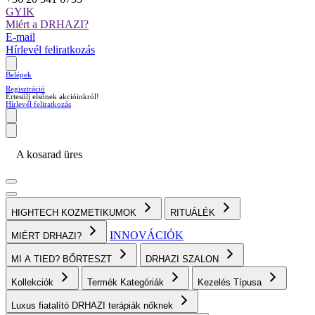
GYIK
Miért a DRHAZI?
E-mail
Hírlevél feliratkozás
Belépek
Regisztráció
Értesülj elsőnek akcióinkról!
Hírlevél feliratkozás
A kosarad üres
HIGHTECH KOZMETIKUMOK
RITUÁLÉK
INNOVÁCIÓK
MIÉRT DRHAZI?
MI A TIED? BŐRTESZT
DRHAZI SZALON
Kollekciók
Termék Kategóriák
Kezelés Típusa
Luxus fiatalító DRHAZI terápiák nőknek