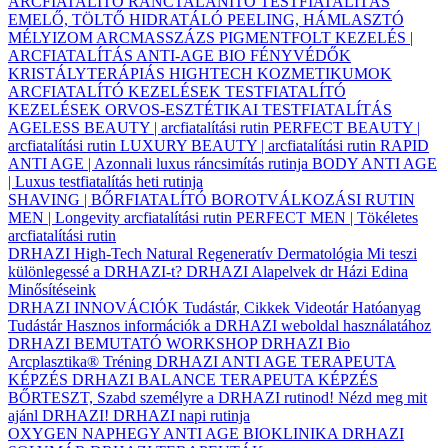
ARCFIATALÍTÓ
RÁNCTALANÍTÓ
TESTFIATALÍTÁS
EMELŐ, TÖLTŐ
HIDRATÁLÓ
PEELING, HÁMLASZTÓ
MÉLYIZOM ARCMASSZÁZS
PIGMENTFOLT KEZELÉS |
ARCFIATALÍTÁS
ANTI-AGE BIO FÉNYVÉDŐK
KRISTÁLYTERÁPIÁS HIGHTECH KOZMETIKUMOK
ARCFIATALÍTÓ KEZELÉSEK
TESTFIATALÍTÓ
KEZELÉSEK
ORVOS-ESZTÉTIKAI TESTFIATALÍTÁS
AGELESS BEAUTY | arcfiatalítási rutin
PERFECT BEAUTY |
arcfiatalítási rutin
LUXURY BEAUTY | arcfiatalítási rutin
RAPID
ANTI AGE | Azonnali luxus ráncsimítás rutinja
BODY ANTI AGE
| Luxus testfiatalítás heti rutinja
SHAVING | BŐRFIATALÍTÓ BOROTVÁLKOZÁSI RUTIN
MEN | Longevity arcfiatalítási rutin
PERFECT MEN | Tökéletes
arcfiatalítási rutin
DRHAZI High-Tech Natural Regeneratív Dermatológia
Mi teszi
különlegessé a DRHAZI-t?
DRHAZI Alapelvek
dr Házi Edina
Minősítéseink
DRHAZI INNOVÁCIÓK
Tudástár, Cikkek
Videotár
Hatóanyag
Tudástár
Hasznos információk a DRHAZI weboldal használatához
DRHAZI BEMUTATÓ WORKSHOP
DRHAZI Bio
Arcplasztika® Tréning
DRHAZI ANTI AGE TERAPEUTA
KÉPZÉS
DRHAZI BALANCE TERAPEUTA KÉPZÉS
BŐRTESZT, Szabd személyre a DRHAZI rutinod!
Nézd meg mit
ajánl DRHAZI!
DRHAZI napi rutinja
OXYGEN NAPHEGY ANTI AGE BIOKLINIKA
DRHAZI