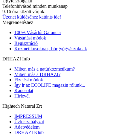
Ügyfélszolgálat
Telefonhívásod minden munkanap
9-16 óra között várjuk.
Üzenet küldéséhez kattints ide!
Megrendeléshez
100% Vásárlói Garancia
Vásárlási módok
Regisztráció
Kozmetikusoknak, bőrgyógyászoknak
DRHAZI Info
Miben más a natúrkozmetikum?
Miben más a DRHAZI?
Fizetési módok
Így ír az ECOLIFE magazin rólunk...
Kapcsolat
Hírlevél
Hightech Natural Zrt
IMPRESSUM
Üzletszabályzat
Adatvédelem
DRHAZI Klub