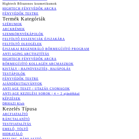
Hightech Bőrazonos kozmetikumok
HIGHTECH FÉNYVÉDŐK ARCRA
FÉNYVÉDŐK TESTRE
Termék Kategóriák
SZÉRUMOK
ARCKRÉMEK
SZEMKÖRNYÉKÁPOLÓK
FELTÖLTŐ ESSZENCIÁK ÉJSZAKÁRA
FELTÖLTŐ OLEOGÉLEK
ÉJSZAKAI REGENERÁLÓ BŐRMEGÚJÍTÓ PROGRAM
ANTI AGING ARCTISZTÍTÁS
HIGHTECH FÉNYVÉDŐK ARCRA
BŐRMEGÚJÍTÓ KOLLAGÉN ARCMASZKOK
KISTÁLY | HAJNÖVESZTÉS, HAJÁPOLÁS
TESTÁPOLÓK
FÉNYVÉDŐK TESTRE
AJÁNDÉKUTALVÁNYOK
ANTI AGE TESZT / UTAZÁS CSOMAGOK
ANTI-AGE KEZELÉSI SOROK | 4 + 2 ajándékkal
KÉPZÉSEK
DRHAZI Klub
Kezelés Típusa
ARCFIATALÍTÓ
RÁNCTALANÍTÓ
TESTFIATALÍTÁS
EMELŐ, TÖLTŐ
HIDRATÁLÓ
PEELING, HÁMLASZTÓ