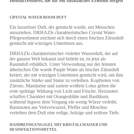
Hotelaccessoires, die für ein zusätzliches Erlebnis sorgen
CRYSTAL WATER ROOM DUFT
Ein luxuriöser Duft, der gemischt wurde, um Menschen
anzuziehen. DRHAZIs charakteristisches Crystal Water-
Pflegesortiment zeichnet sich durch einen frischen Zitrusduft
gemischt mit würzigen Untertönen aus.
DRHAZIs charakteristischer violetter Wasserduft, der auf
der ganzen Welt bekannt und beliebt ist, ist jetzt als
Raumduft erhältlich. Unter Verwendung nur der feinsten
ätherischen Öle wurde Purple Water als frischer Zitrusduft
kreiert, der mit würzigen Untertönen gemischt wird, um ihm
zusätzliche Stärke und Statur zu verleihen. Kopfnoten von
Zitrone, Mandarine und zartem weißem Lotus geben die
erste spritzige Wirkung von Licht und Frische. Herznoten
schaffen Charakter mit Orangenblüte und Basilikum,
während Ingwer dem Vorgang ein wenig Würze verleiht.
Basisnoten aus Vetiverwurzel, Pfeffer und Moschus
verleihen dem Duft eine erdige, holzige und zeitlose Tiefe.
HANDREINIGUNGSGEL MIT KRISTALLWASSER UND
DESINFEKTIONSMITTEL