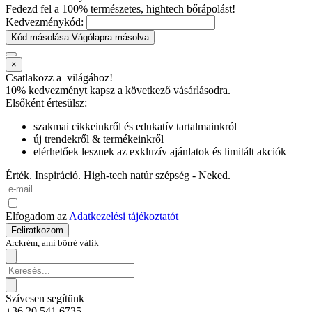
Fedezd fel a 100% természetes, hightech bőrápolást!
Kedvezménykód:
Kód másolása
Vágólapra másolva
×
Csatlakozz a
világához!
10% kedvezményt kapsz
a következő vásárlásodra.
Elsőként értesülsz:
szakmai cikkeinkről és edukatív tartalmainkról
új trendekről & termékeinkről
elérhetőek lesznek az exkluzív ajánlatok és limitált akciók
Érték. Inspiráció. High-tech natúr szépség - Neked.
Elfogadom az
Adatkezelési tájékoztatót
Feliratkozom
Arckrém, ami bőrré válik
Szívesen segítünk
+36 20 541 6735