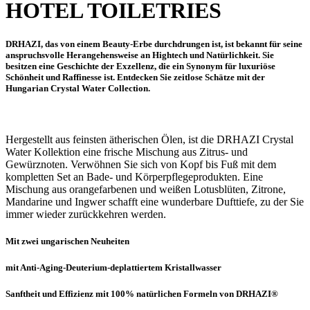
HOTEL TOILETRIES
DRHAZI, das von einem Beauty-Erbe durchdrungen ist, ist bekannt für seine
anspruchsvolle Herangehensweise an Hightech und Natürlichkeit. Sie
besitzen eine Geschichte der Exzellenz, die ein Synonym für luxuriöse
Schönheit und Raffinesse ist. Entdecken Sie zeitlose Schätze mit der
Hungarian Crystal Water Collection.
Hergestellt aus feinsten ätherischen Ölen, ist die DRHAZI Crystal
Water Kollektion eine frische Mischung aus Zitrus- und
Gewürznoten. Verwöhnen Sie sich von Kopf bis Fuß mit dem
kompletten Set an Bade- und Körperpflegeprodukten. Eine
Mischung aus orangefarbenen und weißen Lotusblüten, Zitrone,
Mandarine und Ingwer schafft eine wunderbare Dufttiefe, zu der Sie
immer wieder zurückkehren werden.
Mit zwei ungarischen Neuheiten
mit Anti-Aging-Deuterium-deplattiertem Kristallwasser
Sanftheit und Effizienz mit 100% natürlichen Formeln von DRHAZI®