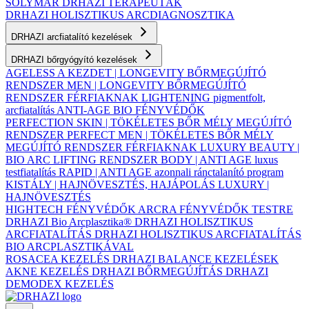
SOLYMÁR
DRHAZI TERAPEUTÁK
DRHAZI HOLISZTIKUS ARCDIAGNOSZTIKA
DRHAZI arcfiatalító kezelések
DRHAZI bőrgyógyító kezelések
AGELESS A KEZDET | LONGEVITY BŐRMEGÚJÍTÓ
RENDSZER
MEN | LONGEVITY BŐRMEGÚJÍTÓ
RENDSZER FÉRFIAKNAK
LIGHTENING pigmentfolt,
arcfiatalítás
ANTI-AGE BIO FÉNYVÉDŐK
PERFECTION SKIN | TÖKÉLETES BŐR MÉLY MEGÚJÍTÓ
RENDSZER
PERFECT MEN | TÖKÉLETES BŐR MÉLY
MEGÚJÍTÓ RENDSZER FÉRFIAKNAK
LUXURY BEAUTY |
BIO ARC LIFTING RENDSZER
BODY | ANTI AGE luxus
testfiatalítás
RAPID | ANTI AGE azonnali ránctalanító program
KISTÁLY | HAJNÖVESZTÉS, HAJÁPOLÁS
LUXURY |
HAJNÖVESZTÉS
HIGHTECH FÉNYVÉDŐK ARCRA
FÉNYVÉDŐK TESTRE
DRHAZI Bio Arcplasztika®
DRHAZI HOLISZTIKUS
ARCFIATALÍTÁS
DRHAZI HOLISZTIKUS ARCFIATALÍTÁS
BIO ARCPLASZTIKÁVAL
ROSACEA KEZELÉS
DRHAZI BALANCE KEZELÉSEK
AKNE KEZELÉS
DRHAZI BŐRMEGÚJÍTÁS
DRHAZI
DEMODEX KEZELÉS