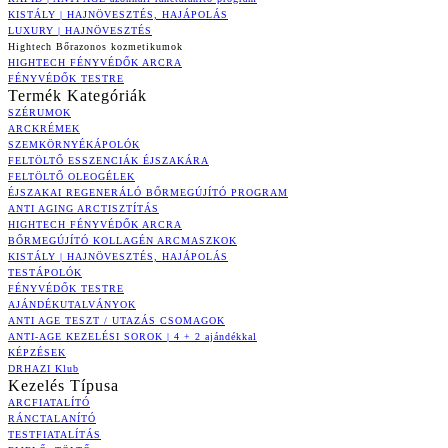
KISTÁLY | HAJNÖVESZTÉS, HAJÁPOLÁS
LUXURY | HAJNÖVESZTÉS
Hightech Bőrazonos kozmetikumok
HIGHTECH FÉNYVÉDŐK ARCRA
FÉNYVÉDŐK TESTRE
Termék Kategóriák
SZÉRUMOK
ARCKRÉMEK
SZEMKÖRNYÉKÁPOLÓK
FELTÖLTŐ ESSZENCIÁK ÉJSZAKÁRA
FELTÖLTŐ OLEOGÉLEK
ÉJSZAKAI REGENERÁLÓ BŐRMEGÚJÍTÓ PROGRAM
ANTI AGING ARCTISZTÍTÁS
HIGHTECH FÉNYVÉDŐK ARCRA
BŐRMEGÚJÍTÓ KOLLAGÉN ARCMASZKOK
KISTÁLY | HAJNÖVESZTÉS, HAJÁPOLÁS
TESTÁPOLÓK
FÉNYVÉDŐK TESTRE
AJÁNDÉKUTALVÁNYOK
ANTI AGE TESZT / UTAZÁS CSOMAGOK
ANTI-AGE KEZELÉSI SOROK | 4 + 2 ajándékkal
KÉPZÉSEK
DRHAZI Klub
Kezelés Típusa
ARCFIATALÍTÓ
RÁNCTALANÍTÓ
TESTFIATALÍTÁS