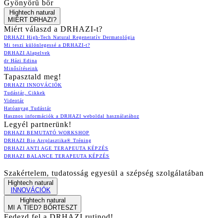
Gyönyörű bőr
Hightech natural
MIÉRT DRHAZI?
Miért válaszd a DRHAZI-t?
DRHAZI High-Tech Natural Regeneratív Dermatológia
Mi teszi különlegessé a DRHAZI-t?
DRHAZI Alapelvek
dr Házi Edina
Minősítéseink
Tapasztald meg!
DRHAZI INNOVÁCIÓK
Tudástár, Cikkek
Videotár
Hatóanyag Tudástár
Hasznos információk a DRHAZI weboldal használatához
Legyél partnerünk!
DRHAZI BEMUTATÓ WORKSHOP
DRHAZI Bio Arcplasztika® Tréning
DRHAZI ANTI AGE TERAPEUTA KÉPZÉS
DRHAZI BALANCE TERAPEUTA KÉPZÉS
Szakértelem, tudatosság egyesül a szépség szolgálatában
Hightech natural
INNOVÁCIÓK
Hightech natural
MI A TIED? BŐRTESZT
Fedezd fel a DRHAZI rutinod!