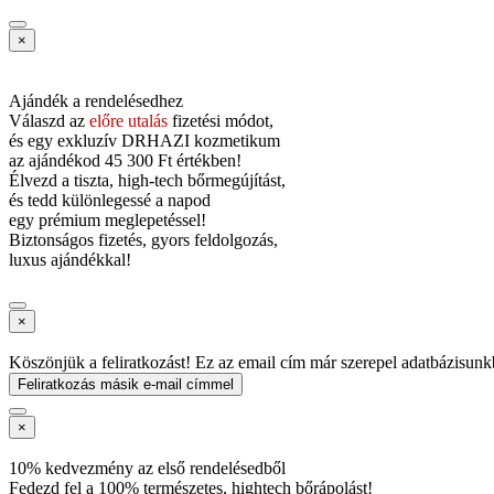
×
Ajándék a rendelésedhez
Válaszd az
előre utalás
fizetési módot,
és
egy exkluzív DRHAZI kozmetikum
az ajándékod
45 300 Ft értékben!
Élvezd a tiszta, high-tech bőrmegújítást,
és tedd különlegessé a napod
egy prémium meglepetéssel!
Biztonságos fizetés, gyors feldolgozás,
luxus ajándékkal!
×
Köszönjük a feliratkozást! Ez az email cím már szerepel adatbázisunk
Feliratkozás másik e-mail címmel
×
10% kedvezmény az első rendelésedből
Fedezd fel a 100% természetes, hightech bőrápolást!