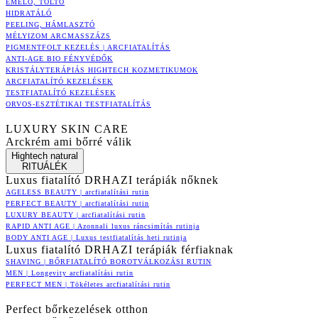
EMELŐ, TÖLTŐ
HIDRATÁLÓ
PEELING, HÁMLASZTÓ
MÉLYIZOM ARCMASSZÁZS
PIGMENTFOLT KEZELÉS | ARCFIATALÍTÁS
ANTI-AGE BIO FÉNYVÉDŐK
KRISTÁLYTERÁPIÁS HIGHTECH KOZMETIKUMOK
ARCFIATALÍTÓ KEZELÉSEK
TESTFIATALÍTÓ KEZELÉSEK
ORVOS-ESZTÉTIKAI TESTFIATALÍTÁS
LUXURY SKIN CARE
Arckrém ami bőrré válik
Hightech natural
RITUÁLÉK
Luxus fiatalító DRHAZI terápiák nőknek
AGELESS BEAUTY | arcfiatalítási rutin
PERFECT BEAUTY | arcfiatalítási rutin
LUXURY BEAUTY | arcfiatalítási rutin
RAPID ANTI AGE | Azonnali luxus ráncsimítás rutinja
BODY ANTI AGE | Luxus testfiatalítás heti rutinja
Luxus fiatalító DRHAZI terápiák férfiaknak
SHAVING | BŐRFIATALÍTÓ BOROTVÁLKOZÁSI RUTIN
MEN | Longevity arcfiatalítási rutin
PERFECT MEN | Tökéletes arcfiatalítási rutin
Perfect bőrkezelések otthon