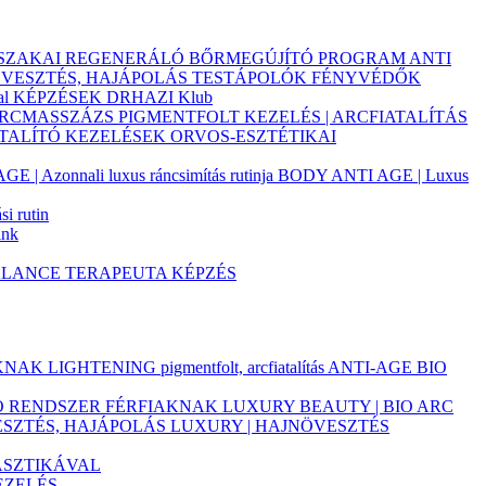
JSZAKAI REGENERÁLÓ BŐRMEGÚJÍTÓ PROGRAM
ANTI
ÖVESZTÉS, HAJÁPOLÁS
TESTÁPOLÓK
FÉNYVÉDŐK
al
KÉPZÉSEK
DRHAZI Klub
ARCMASSZÁZS
PIGMENTFOLT KEZELÉS | ARCFIATALÍTÁS
ATALÍTÓ KEZELÉSEK
ORVOS-ESZTÉTIKAI
 | Azonnali luxus ráncsimítás rutinja
BODY ANTI AGE | Luxus
i rutin
ink
ALANCE TERAPEUTA KÉPZÉS
AKNAK
LIGHTENING pigmentfolt, arcfiatalítás
ANTI-AGE BIO
TÓ RENDSZER FÉRFIAKNAK
LUXURY BEAUTY | BIO ARC
ESZTÉS, HAJÁPOLÁS
LUXURY | HAJNÖVESZTÉS
ASZTIKÁVAL
EZELÉS