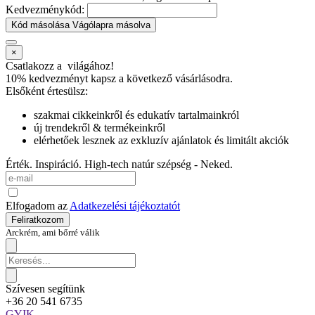
Kedvezménykód:
Kód másolása
Vágólapra másolva
×
Csatlakozz a
világához!
10% kedvezményt kapsz
a következő vásárlásodra.
Elsőként értesülsz:
szakmai cikkeinkről és edukatív tartalmainkról
új trendekről & termékeinkről
elérhetőek lesznek az exkluzív ajánlatok és limitált akciók
Érték. Inspiráció. High-tech natúr szépség - Neked.
Elfogadom az
Adatkezelési tájékoztatót
Feliratkozom
Arckrém, ami bőrré válik
Szívesen segítünk
+36 20 541 6735
GYIK