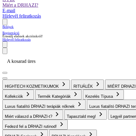
Miért a DRHAZI?
E-mail
Hírlevél feliratkozás
Belépek
Regisztráció
Értesülj elsőnek akcióinkról!
Hírlevél feliratkozás
A kosarad üres
HIGHTECH KOZMETIKUMOK
RITUÁLÉK
MIÉRT DRHAZ
Kollekciók
Termék Kategóriák
Kezelés Típusa
Luxus fiatalító DRHAZI terápiák nőknek
Luxus fiatalító DRHAZI te
Miért válaszd a DRHAZI-t?
Tapasztald meg!
Legyél partne
Fedezd fel a DRHAZI rutinod!