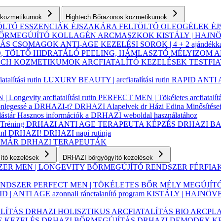
ás kozmetikumok
Hightech Bőrazonos kozmetikumok
ÖLTŐ ESSZENCIÁK ÉJSZAKÁRA
FELTÖLTŐ OLEOGÉLEK
É
ŐRMEGÚJÍTÓ KOLLAGÉN ARCMASZKOK
KISTÁLY | HAJN
AZÁS CSOMAGOK
ANTI-AGE KEZELÉSI SOROK | 4 + 2 ajándékk
, TÖLTŐ
HIDRATÁLÓ
PEELING, HÁMLASZTÓ
MÉLYIZOM 
TECH KOZMETIKUMOK
ARCFIATALÍTÓ KEZELÉSEK
TESTFI
alítási rutin
LUXURY BEAUTY | arcfiatalítási rutin
RAPID ANTI AGE
| Longevity arcfiatalítási rutin
PERFECT MEN | Tökéletes arcfiatalítás
lönlegessé a DRHAZI-t?
DRHAZI Alapelvek
dr Házi Edina
Minősítése
ástár
Hasznos információk a DRHAZI weboldal használatához
 Tréning
DRHAZI ANTI AGE TERAPEUTA KÉPZÉS
DRHAZI B
jánl DRHAZI!
DRHAZI napi rutinja
YMÁR
DRHAZI TERAPEUTÁK
lító kezelések
DRHAZI bőrgyógyító kezelések
SZER
MEN | LONGEVITY BŐRMEGÚJÍTÓ RENDSZER FÉRFI
RENDSZER
PERFECT MEN | TÖKÉLETES BŐR MÉLY MEGÚJÍ
D | ANTI AGE azonnali ránctalanító program
KISTÁLY | HAJNÖV
ALÍTÁS
DRHAZI HOLISZTIKUS ARCFIATALÍTÁS BIO ARCPL
E KEZELÉS
DRHAZI BŐRMEGÚJÍTÁS
DRHAZI DEMODEX K