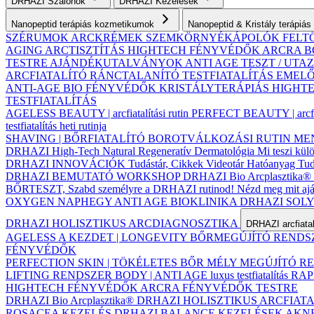
DRHAZI Szalonok
DRHAZI Kezelések
Nanopeptid terápiás kozmetikumok
Nanopeptid & Kristály terápi
SZÉRUMOK
ARCKRÉMEK
SZEMKÖRNYÉKÁPOLÓK
FELT
AGING ARCTISZTÍTÁS
HIGHTECH FÉNYVÉDŐK ARCRA
B
TESTRE
AJÁNDÉKUTALVÁNYOK
ANTI AGE TESZT / UT
ARCFIATALÍTÓ
RÁNCTALANÍTÓ
TESTFIATALÍTÁS
EMELŐ
ANTI-AGE BIO FÉNYVÉDŐK
KRISTÁLYTERÁPIÁS HIGH
TESTFIATALÍTÁS
AGELESS BEAUTY | arcfiatalítási rutin
PERFECT BEAUTY | arcfiat
testfiatalítás heti rutinja
SHAVING | BŐRFIATALÍTÓ BOROTVÁLKOZÁSI RUTIN
MEN 
DRHAZI High-Tech Natural Regeneratív Dermatológia
Mi teszi kü
DRHAZI INNOVÁCIÓK
Tudástár, Cikkek
Videotár
Hatóanyag Tud
DRHAZI BEMUTATÓ WORKSHOP
DRHAZI Bio Arcplasztika®
BŐRTESZT, Szabd személyre a DRHAZI rutinod!
Nézd meg mit a
OXYGEN NAPHEGY ANTI AGE BIOKLINIKA
DRHAZI SOL
DRHAZI HOLISZTIKUS ARCDIAGNOSZTIKA
DRHAZI arcfiata
AGELESS A KEZDET | LONGEVITY BŐRMEGÚJÍTÓ REND
FÉNYVÉDŐK
PERFECTION SKIN | TÖKÉLETES BŐR MÉLY MEGÚJÍTÓ 
LIFTING RENDSZER
BODY | ANTI AGE luxus testfiatalítás
RAPI
HIGHTECH FÉNYVÉDŐK ARCRA
FÉNYVÉDŐK TESTRE
DRHAZI Bio Arcplasztika®
DRHAZI HOLISZTIKUS ARCFIAT
ROSACEA KEZELÉS
DRHAZI BALANCE KEZELÉSEK
AKN