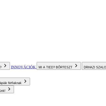
INNOVÁCIÓK
I?
MI A TIED? BŐRTESZT
DRHAZI SZAL
rápiák férfiaknak
rünk!