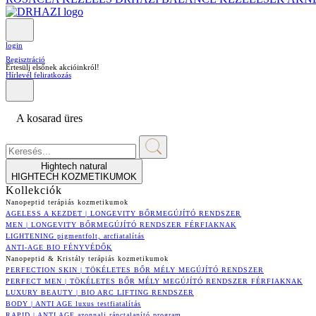
login
Regisztráció
Értesülj elsőnek akcióinkról!
Hírlevél feliratkozás
A kosarad üres
Hightech natural
HIGHTECH KOZMETIKUMOK
Kollekciók
Nanopeptid terápiás kozmetikumok
AGELESS A KEZDET | LONGEVITY BŐRMEGÚJÍTÓ RENDSZER
MEN | LONGEVITY BŐRMEGÚJÍTÓ RENDSZER FÉRFIAKNAK
LIGHTENING pigmentfolt, arcfiatalítás
ANTI-AGE BIO FÉNYVÉDŐK
Nanopeptid & Kristály terápiás kozmetikumok
PERFECTION SKIN | TÖKÉLETES BŐR MÉLY MEGÚJÍTÓ RENDSZER
PERFECT MEN | TÖKÉLETES BŐR MÉLY MEGÚJÍTÓ RENDSZER FÉRFIAKNAK
LUXURY BEAUTY | BIO ARC LIFTING RENDSZER
BODY | ANTI AGE luxus testfiatalítás
RAPID | ANTI AGE azonnali ránctalanító program