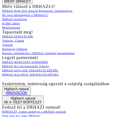
MIÉRT DRHAZI?
Miért válaszd a DRHAZI-t?
DRHAZI High-Tech Natural Regeneratív Dermatológia
Mi teszi különlegessé a DRHAZI-t?
DRHAZI Alapelvek
dr Házi Edina
Minősítéseink
Tapasztald meg!
DRHAZI INNOVÁCIÓK
Tudástár, Cikkek
Videotár
Hatóanyag Tudástár
Hasznos információk a DRHAZI weboldal használatához
Legyél partnerünk!
DRHAZI BEMUTATÓ WORKSHOP
DRHAZI Bio Arcplasztika® Tréning
DRHAZI ANTI AGE TERAPEUTA KÉPZÉS
DRHAZI BALANCE TERAPEUTA KÉPZÉS
Szakértelem, tudatosság egyesül a szépség szolgálatában
Hightech natural
INNOVÁCIÓK
Hightech natural
MI A TIED? BŐRTESZT
Fedezd fel a DRHAZI rutinod!
BŐRTESZT, Szabd személyre a DRHAZI rutinod!
Nézd meg mit ajánl DRHAZI!