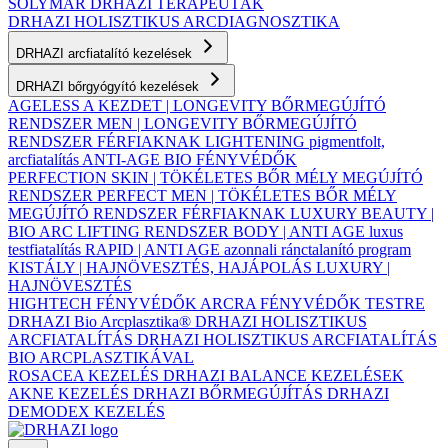
SOLYMÁR
DRHAZI TERAPEUTÁK
DRHAZI HOLISZTIKUS ARCDIAGNOSZTIKA
DRHAZI arcfiatalító kezelések
DRHAZI bőrgyógyító kezelések
AGELESS A KEZDET | LONGEVITY BŐRMEGÚJÍTÓ
RENDSZER
MEN | LONGEVITY BŐRMEGÚJÍTÓ
RENDSZER FÉRFIAKNAK
LIGHTENING pigmentfolt,
arcfiatalítás
ANTI-AGE BIO FÉNYVÉDŐK
PERFECTION SKIN | TÖKÉLETES BŐR MÉLY MEGÚJÍTÓ
RENDSZER
PERFECT MEN | TÖKÉLETES BŐR MÉLY
MEGÚJÍTÓ RENDSZER FÉRFIAKNAK
LUXURY BEAUTY |
BIO ARC LIFTING RENDSZER
BODY | ANTI AGE luxus
testfiatalítás
RAPID | ANTI AGE azonnali ránctalanító program
KISTÁLY | HAJNÖVESZTÉS, HAJÁPOLÁS
LUXURY |
HAJNÖVESZTÉS
HIGHTECH FÉNYVÉDŐK ARCRA
FÉNYVÉDŐK TESTRE
DRHAZI Bio Arcplasztika®
DRHAZI HOLISZTIKUS
ARCFIATALÍTÁS
DRHAZI HOLISZTIKUS ARCFIATALÍTÁS
BIO ARCPLASZTIKÁVAL
ROSACEA KEZELÉS
DRHAZI BALANCE KEZELÉSEK
AKNE KEZELÉS
DRHAZI BŐRMEGÚJÍTÁS
DRHAZI
DEMODEX KEZELÉS