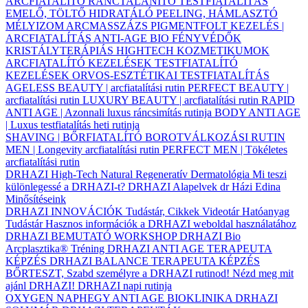
ARCFIATALÍTÓ
RÁNCTALANÍTÓ
TESTFIATALÍTÁS
EMELŐ, TÖLTŐ
HIDRATÁLÓ
PEELING, HÁMLASZTÓ
MÉLYIZOM ARCMASSZÁZS
PIGMENTFOLT KEZELÉS |
ARCFIATALÍTÁS
ANTI-AGE BIO FÉNYVÉDŐK
KRISTÁLYTERÁPIÁS HIGHTECH KOZMETIKUMOK
ARCFIATALÍTÓ KEZELÉSEK
TESTFIATALÍTÓ
KEZELÉSEK
ORVOS-ESZTÉTIKAI TESTFIATALÍTÁS
AGELESS BEAUTY | arcfiatalítási rutin
PERFECT BEAUTY |
arcfiatalítási rutin
LUXURY BEAUTY | arcfiatalítási rutin
RAPID
ANTI AGE | Azonnali luxus ráncsimítás rutinja
BODY ANTI AGE
| Luxus testfiatalítás heti rutinja
SHAVING | BŐRFIATALÍTÓ BOROTVÁLKOZÁSI RUTIN
MEN | Longevity arcfiatalítási rutin
PERFECT MEN | Tökéletes
arcfiatalítási rutin
DRHAZI High-Tech Natural Regeneratív Dermatológia
Mi teszi
különlegessé a DRHAZI-t?
DRHAZI Alapelvek
dr Házi Edina
Minősítéseink
DRHAZI INNOVÁCIÓK
Tudástár, Cikkek
Videotár
Hatóanyag
Tudástár
Hasznos információk a DRHAZI weboldal használatához
DRHAZI BEMUTATÓ WORKSHOP
DRHAZI Bio
Arcplasztika® Tréning
DRHAZI ANTI AGE TERAPEUTA
KÉPZÉS
DRHAZI BALANCE TERAPEUTA KÉPZÉS
BŐRTESZT, Szabd személyre a DRHAZI rutinod!
Nézd meg mit
ajánl DRHAZI!
DRHAZI napi rutinja
OXYGEN NAPHEGY ANTI AGE BIOKLINIKA
DRHAZI