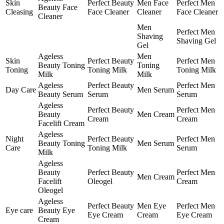
Skin
Perfect Beauty
Men Face
Perfect Men
Beauty Face
Cleasing
Face Cleaner
Cleaner
Face Cleaner
Cleaner
Men
Perfect Men
Shaving
Shaving Gel
Gel
Ageless
Men
Skin
Perfect Beauty
Perfect Men
Beauty Toning
Toning
Toning
Toning Milk
Toning Milk
Milk
Milk
Ageless
Perfect Beauty
Perfect Men
Day Care
Men Serum
Beauty Serum
Serum
Serum
Ageless
Perfect Beauty
Perfect Men
Beauty
Men Cream
Cream
Cream
Facelift Cream
Ageless
Night
Perfect Beauty
Perfect Men
Beauty Toning
Men Serum
Care
Toning Milk
Serum
Milk
Ageless
Beauty
Perfect Beauty
Perfect Men
Men Cream
Facelift
Oleogel
Cream
Oleogel
Ageless
Perfect Beauty
Men Eye
Perfect Men
Eye care
Beauty Eye
Eye Cream
Cream
Eye Cream
Cream