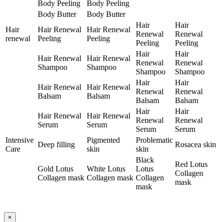
Body Peeling
Body Peeling
Body Butter
Body Butter
Hair
Hair
Hair
Hair Renewal
Hair Renewal
Renewal
Renewal
renewal
Peeling
Peeling
Peeling
Peeling
Hair
Hair
Hair Renewal
Hair Renewal
Renewal
Renewal
Shampoo
Shampoo
Shampoo
Shampoo
Hair
Hair
Hair Renewal
Hair Renewal
Renewal
Renewal
Balsam
Balsam
Balsam
Balsam
Hair
Hair
Hair Renewal
Hair Renewal
Renewal
Renewal
Serum
Serum
Serum
Serum
Intensive
Pigmented
Problematic
Deep filling
Rosacea skin
Care
skin
skin
Black
Red Lotus
Gold Lotus
White Lotus
Lotus
Collagen
Collagen mask
Collagen mask
Collagen
mask
mask
×