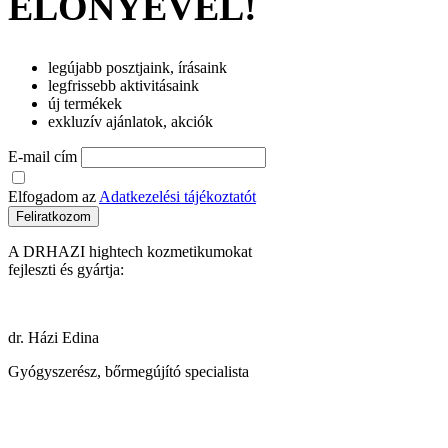
ELŐNYÉVEL!
legújabb posztjaink, írásaink
legfrissebb aktivitásaink
új termékek
exkluzív ajánlatok, akciók
E-mail cím
Elfogadom az
Adatkezelési tájékoztatót
Feliratkozom
A DRHAZI hightech kozmetikumokat
fejleszti és gyártja:
dr. Házi Edina
Gyógyszerész, bőrmegújító specialista