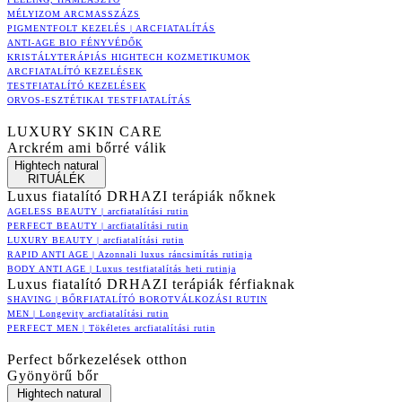
MÉLYIZOM ARCMASSZÁZS
PIGMENTFOLT KEZELÉS | ARCFIATALÍTÁS
ANTI-AGE BIO FÉNYVÉDŐK
KRISTÁLYTERÁPIÁS HIGHTECH KOZMETIKUMOK
ARCFIATALÍTÓ KEZELÉSEK
TESTFIATALÍTÓ KEZELÉSEK
ORVOS-ESZTÉTIKAI TESTFIATALÍTÁS
LUXURY SKIN CARE
Arckrém ami bőrré válik
Hightech natural
RITUÁLÉK
Luxus fiatalító DRHAZI terápiák nőknek
AGELESS BEAUTY | arcfiatalítási rutin
PERFECT BEAUTY | arcfiatalítási rutin
LUXURY BEAUTY | arcfiatalítási rutin
RAPID ANTI AGE | Azonnali luxus ráncsimítás rutinja
BODY ANTI AGE | Luxus testfiatalítás heti rutinja
Luxus fiatalító DRHAZI terápiák férfiaknak
SHAVING | BŐRFIATALÍTÓ BOROTVÁLKOZÁSI RUTIN
MEN | Longevity arcfiatalítási rutin
PERFECT MEN | Tökéletes arcfiatalítási rutin
Perfect bőrkezelések otthon
Gyönyörű bőr
Hightech natural