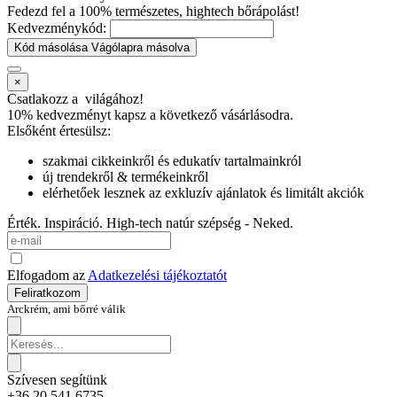
Fedezd fel a 100% természetes, hightech bőrápolást!
Kedvezménykód:
Kód másolása
Vágólapra másolva
×
Csatlakozz a
világához!
10% kedvezményt kapsz
a következő vásárlásodra.
Elsőként értesülsz:
szakmai cikkeinkről és edukatív tartalmainkról
új trendekről & termékeinkről
elérhetőek lesznek az exkluzív ajánlatok és limitált akciók
Érték. Inspiráció. High-tech natúr szépség - Neked.
Elfogadom az
Adatkezelési tájékoztatót
Feliratkozom
Arckrém, ami bőrré válik
Szívesen segítünk
+36 20 541 6735