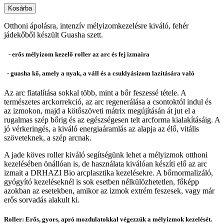
Kosárba
Otthoni ápolásra, intenzív mélyizomkezelésre kiváló, fehér
jádekőből készült Guasha szett.
- erős mélyizom kezelő roller az arc és fej izmaira
- guasha kő, amely a nyak, a váll és a csuklyásizom lazítására való
Az arc fiatalítása sokkal több, mint a bőr feszessé tétele. A
természetes arckorrekció, az arc regenerálása a csontoktól indul és
az izmokon, majd a kötőszöveti mátrix megújításán át jut el a
rugalmas szép bőrig és az egészségesen telt arcforma kialakításáig. A
jó vérkeringés, a kiváló energiaáramlás az alapja az élő, vitális
szöveteknek, a szép arcnak.
A jade köves roller kiváló segítségünk lehet a mélyizmok otthoni
kezelésében önállóan is, de használata kiválóan készíti elő az arc
izmait a DRHAZI Bio arcplasztika kezelésekre. A bőrnormalizáló,
gyógyító kezeléseknél is sok esetben nélkülözhetetlen, főképp
azokban az esetekben, amikor az izmok extrém feszesek, vagy már
erős sorvadás alakult ki.
Roller: Erős, gyors, apró mozdulatokkal végezzük a mélyizmok kezelését.