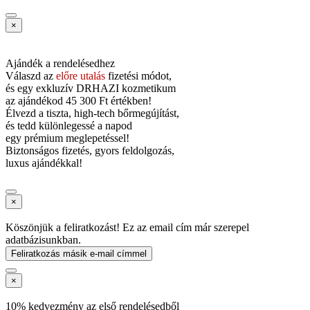
×
Ajándék a rendelésedhez
Válaszd az
előre utalás
fizetési módot,
és
egy exkluzív DRHAZI kozmetikum
az ajándékod
45 300 Ft értékben!
Élvezd a tiszta, high-tech bőrmegújítást,
és tedd különlegessé a napod
egy prémium meglepetéssel!
Biztonságos fizetés, gyors feldolgozás,
luxus ajándékkal!
×
Köszönjük a feliratkozást! Ez az email cím már szerepel
adatbázisunkban.
Feliratkozás másik e-mail címmel
×
10% kedvezmény az első rendelésedből