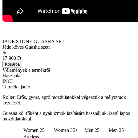
JADE STONE GUASHA SET
Jáde köves Guasha szett
Set
17 900 Ft
Kosárba
Vélemények a termékről
Használat
INCI
Termék ajánló
Roller: Erős, gyors, apró mozdulatokkal végezzük a mélyizmok
kezelését.
Guasha kő: főként a nyak izmok lazítására használjuk, lassú lapos
mozdulatokkal.
Women 25+
Women 35+
Men 25+
Men 35+
Ageless