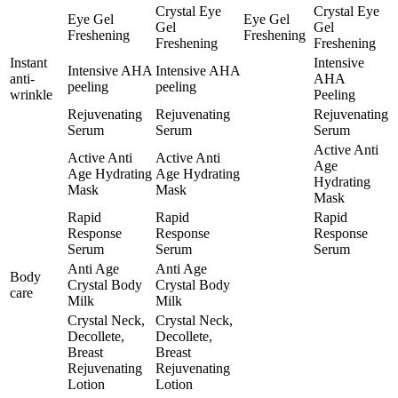
Crystal Eye
Crystal Eye
Eye Gel
Eye Gel
Gel
Gel
Freshening
Freshening
Freshening
Freshening
Instant
Intensive
Intensive AHA
Intensive AHA
anti-
AHA
peeling
peeling
wrinkle
Peeling
Rejuvenating
Rejuvenating
Rejuvenating
Serum
Serum
Serum
Active Anti
Active Anti
Active Anti
Age
Age Hydrating
Age Hydrating
Hydrating
Mask
Mask
Mask
Rapid
Rapid
Rapid
Response
Response
Response
Serum
Serum
Serum
Anti Age
Anti Age
Body
Crystal Body
Crystal Body
care
Milk
Milk
Crystal Neck,
Crystal Neck,
Decollete,
Decollete,
Breast
Breast
Rejuvenating
Rejuvenating
Lotion
Lotion