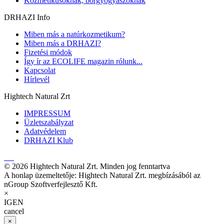
Kozmetikusoknak, bőrgyógyászoknak
DRHAZI Info
Miben más a natúrkozmetikum?
Miben más a DRHAZI?
Fizetési módok
Így ír az ECOLIFE magazin rólunk...
Kapcsolat
Hírlevél
Hightech Natural Zrt
IMPRESSUM
Üzletszabályzat
Adatvédelem
DRHAZI Klub
© 2026 Hightech Natural Zrt. Minden jog fenntartva
A honlap üzemeltetője: Hightech Natural Zrt. megbízásából az
nGroup Szoftverfejlesztő Kft.
×
IGEN
cancel
×