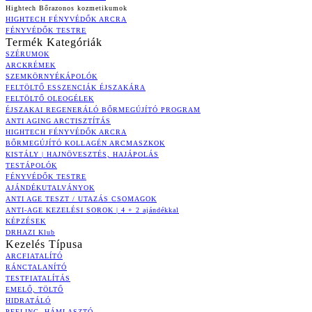
Hightech Bőrazonos kozmetikumok
HIGHTECH FÉNYVÉDŐK ARCRA
FÉNYVÉDŐK TESTRE
Termék Kategóriák
SZÉRUMOK
ARCKRÉMEK
SZEMKÖRNYÉKÁPOLÓK
FELTÖLTŐ ESSZENCIÁK ÉJSZAKÁRA
FELTÖLTŐ OLEOGÉLEK
ÉJSZAKAI REGENERÁLÓ BŐRMEGÚJÍTÓ PROGRAM
ANTI AGING ARCTISZTÍTÁS
HIGHTECH FÉNYVÉDŐK ARCRA
BŐRMEGÚJÍTÓ KOLLAGÉN ARCMASZKOK
KISTÁLY | HAJNÖVESZTÉS, HAJÁPOLÁS
TESTÁPOLÓK
FÉNYVÉDŐK TESTRE
AJÁNDÉKUTALVÁNYOK
ANTI AGE TESZT / UTAZÁS CSOMAGOK
ANTI-AGE KEZELÉSI SOROK | 4 + 2 ajándékkal
KÉPZÉSEK
DRHAZI Klub
Kezelés Típusa
ARCFIATALÍTÓ
RÁNCTALANÍTÓ
TESTFIATALÍTÁS
EMELŐ, TÖLTŐ
HIDRATÁLÓ
PEELING, HÁMLASZTÓ