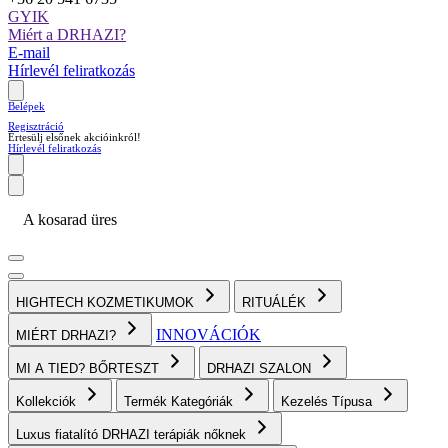
GYIK
Miért a DRHAZI?
E-mail
Hírlevél feliratkozás
Belépek
Regisztráció
Értesülj elsőnek akcióinkról!
Hírlevél feliratkozás
A kosarad üres
HIGHTECH KOZMETIKUMOK
RITUÁLÉK
INNOVÁCIÓK
MIÉRT DRHAZI?
MI A TIED? BŐRTESZT
DRHAZI SZALON
Kollekciók
Termék Kategóriák
Kezelés Típusa
Luxus fiatalító DRHAZI terápiák nőknek