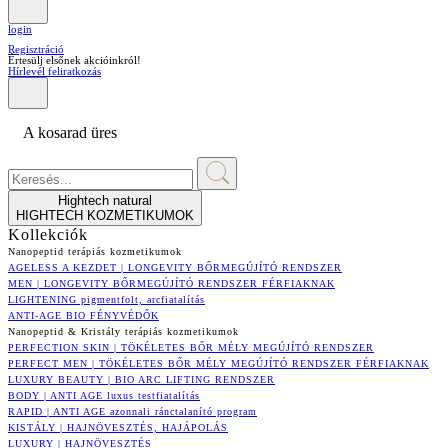
login
Regisztráció
Értesülj elsőnek akcióinkról!
Hírlevél feliratkozás
A kosarad üres
Hightech natural
HIGHTECH KOZMETIKUMOK
Kollekciók
Nanopeptid terápiás kozmetikumok
AGELESS A KEZDET | LONGEVITY BŐRMEGÚJÍTÓ RENDSZER
MEN | LONGEVITY BŐRMEGÚJÍTÓ RENDSZER FÉRFIAKNAK
LIGHTENING pigmentfolt, arcfiatalítás
ANTI-AGE BIO FÉNYVÉDŐK
Nanopeptid & Kristály terápiás kozmetikumok
PERFECTION SKIN | TÖKÉLETES BŐR MÉLY MEGÚJÍTÓ RENDSZER
PERFECT MEN | TÖKÉLETES BŐR MÉLY MEGÚJÍTÓ RENDSZER FÉRFIAKNAK
LUXURY BEAUTY | BIO ARC LIFTING RENDSZER
BODY | ANTI AGE luxus testfiatalítás
RAPID | ANTI AGE azonnali ránctalanító program
KISTÁLY | HAJNÖVESZTÉS, HAJÁPOLÁS
LUXURY | HAJNÖVESZTÉS