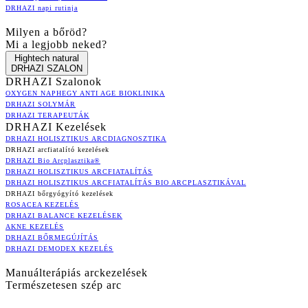
DRHAZI napi rutinja
Milyen a bőröd?
Mi a legjobb neked?
Hightech natural
DRHAZI SZALON
DRHAZI Szalonok
OXYGEN NAPHEGY ANTI AGE BIOKLINIKA
DRHAZI SOLYMÁR
DRHAZI TERAPEUTÁK
DRHAZI Kezelések
DRHAZI HOLISZTIKUS ARCDIAGNOSZTIKA
DRHAZI arcfiatalító kezelések
DRHAZI Bio Arcplasztika®
DRHAZI HOLISZTIKUS ARCFIATALÍTÁS
DRHAZI HOLISZTIKUS ARCFIATALÍTÁS BIO ARCPLASZTIKÁVAL
DRHAZI bőrgyógyító kezelések
ROSACEA KEZELÉS
DRHAZI BALANCE KEZELÉSEK
AKNE KEZELÉS
DRHAZI BŐRMEGÚJÍTÁS
DRHAZI DEMODEX KEZELÉS
Manuálterápiás arckezelések
Természetesen szép arc