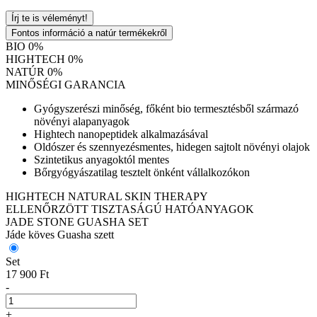
Írj te is véleményt!
Fontos információ a natúr termékekről
BIO 0%
HIGHTECH 0%
NATÚR 0%
MINŐSÉGI GARANCIA
Gyógyszerészi minőség, főként bio termesztésből származó
növényi alapanyagok
Hightech nanopeptidek alkalmazásával
Oldószer és szennyezésmentes, hidegen sajtolt növényi olajok
Szintetikus anyagoktól mentes
Bőrgyógyászatilag tesztelt önként vállalkozókon
HIGHTECH NATURAL SKIN THERAPY
ELLENŐRZÖTT TISZTASÁGÚ HATÓANYAGOK
JADE STONE GUASHA SET
Jáde köves Guasha szett
Set
17 900 Ft
-
+