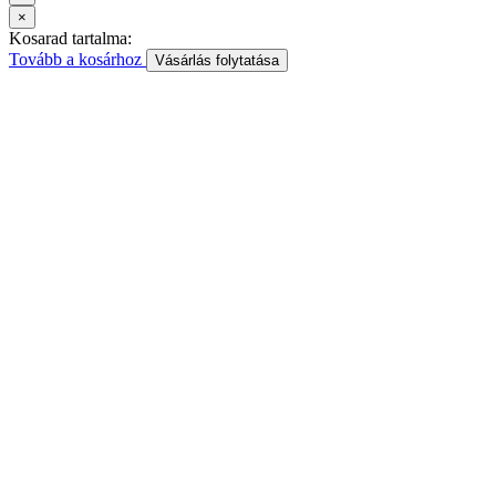
×
Kosarad tartalma:
Tovább a kosárhoz
Vásárlás folytatása