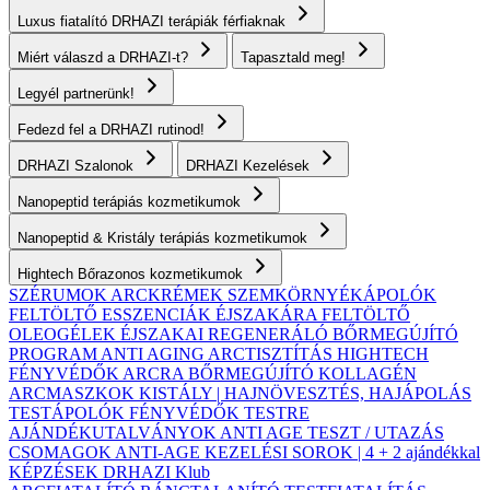
Luxus fiatalító DRHAZI terápiák férfiaknak
Miért válaszd a DRHAZI-t?
Tapasztald meg!
Legyél partnerünk!
Fedezd fel a DRHAZI rutinod!
DRHAZI Szalonok
DRHAZI Kezelések
Nanopeptid terápiás kozmetikumok
Nanopeptid & Kristály terápiás kozmetikumok
Hightech Bőrazonos kozmetikumok
SZÉRUMOK
ARCKRÉMEK
SZEMKÖRNYÉKÁPOLÓK
FELTÖLTŐ ESSZENCIÁK ÉJSZAKÁRA
FELTÖLTŐ
OLEOGÉLEK
ÉJSZAKAI REGENERÁLÓ BŐRMEGÚJÍTÓ
PROGRAM
ANTI AGING ARCTISZTÍTÁS
HIGHTECH
FÉNYVÉDŐK ARCRA
BŐRMEGÚJÍTÓ KOLLAGÉN
ARCMASZKOK
KISTÁLY | HAJNÖVESZTÉS, HAJÁPOLÁS
TESTÁPOLÓK
FÉNYVÉDŐK TESTRE
AJÁNDÉKUTALVÁNYOK
ANTI AGE TESZT / UTAZÁS
CSOMAGOK
ANTI-AGE KEZELÉSI SOROK | 4 + 2 ajándékkal
KÉPZÉSEK
DRHAZI Klub