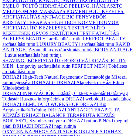
ARCFIATALÍTÓ
RÁNCTALANÍTÓ
TESTFIATALÍTÁS
EMELŐ, TÖLTŐ
HIDRATÁLÓ
PEELING, HÁMLASZTÓ
MÉLYIZOM ARCMASSZÁZS
PIGMENTFOLT KEZELÉS |
ARCFIATALÍTÁS
ANTI-AGE BIO FÉNYVÉDŐK
KRISTÁLYTERÁPIÁS HIGHTECH KOZMETIKUMOK
ARCFIATALÍTÓ KEZELÉSEK
TESTFIATALÍTÓ
KEZELÉSEK
ORVOS-ESZTÉTIKAI TESTFIATALÍTÁS
AGELESS BEAUTY | arcfiatalítási rutin
PERFECT BEAUTY |
arcfiatalítási rutin
LUXURY BEAUTY | arcfiatalítási rutin
RAPID
ANTI AGE | Azonnali luxus ráncsimítás rutinja
BODY ANTI AGE
| Luxus testfiatalítás heti rutinja
SHAVING | BŐRFIATALÍTÓ BOROTVÁLKOZÁSI RUTIN
MEN | Longevity arcfiatalítási rutin
PERFECT MEN | Tökéletes
arcfiatalítási rutin
DRHAZI High-Tech Natural Regeneratív Dermatológia
Mi teszi
különlegessé a DRHAZI-t?
DRHAZI Alapelvek
dr Házi Edina
Minősítéseink
DRHAZI INNOVÁCIÓK
Tudástár, Cikkek
Videotár
Hatóanyag
Tudástár
Hasznos információk a DRHAZI weboldal használatához
DRHAZI BEMUTATÓ WORKSHOP
DRHAZI Bio
Arcplasztika® Tréning
DRHAZI ANTI AGE TERAPEUTA
KÉPZÉS
DRHAZI BALANCE TERAPEUTA KÉPZÉS
BŐRTESZT, Szabd személyre a DRHAZI rutinod!
Nézd meg mit
ajánl DRHAZI!
DRHAZI napi rutinja
OXYGEN NAPHEGY ANTI AGE BIOKLINIKA
DRHAZI