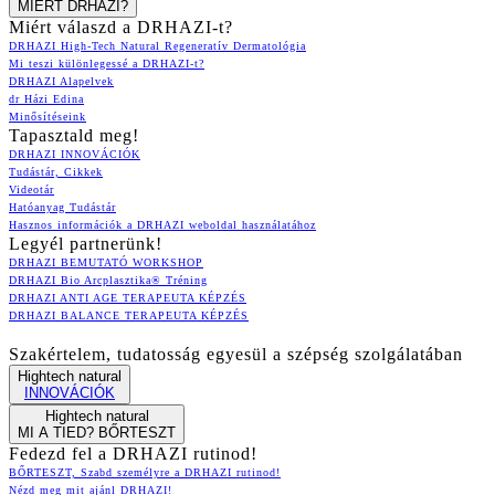
MIÉRT DRHAZI?
Miért válaszd a DRHAZI-t?
DRHAZI High-Tech Natural Regeneratív Dermatológia
Mi teszi különlegessé a DRHAZI-t?
DRHAZI Alapelvek
dr Házi Edina
Minősítéseink
Tapasztald meg!
DRHAZI INNOVÁCIÓK
Tudástár, Cikkek
Videotár
Hatóanyag Tudástár
Hasznos információk a DRHAZI weboldal használatához
Legyél partnerünk!
DRHAZI BEMUTATÓ WORKSHOP
DRHAZI Bio Arcplasztika® Tréning
DRHAZI ANTI AGE TERAPEUTA KÉPZÉS
DRHAZI BALANCE TERAPEUTA KÉPZÉS
Szakértelem, tudatosság egyesül a szépség szolgálatában
Hightech natural
INNOVÁCIÓK
Hightech natural
MI A TIED? BŐRTESZT
Fedezd fel a DRHAZI rutinod!
BŐRTESZT, Szabd személyre a DRHAZI rutinod!
Nézd meg mit ajánl DRHAZI!