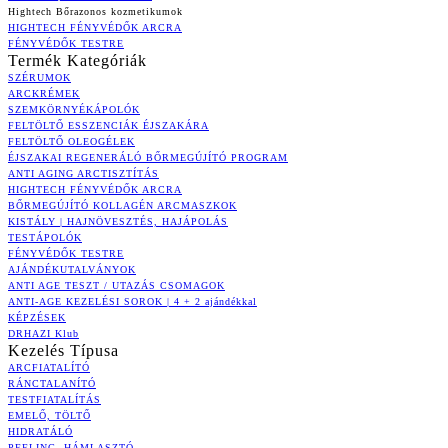
Hightech Bőrazonos kozmetikumok
HIGHTECH FÉNYVÉDŐK ARCRA
FÉNYVÉDŐK TESTRE
Termék Kategóriák
SZÉRUMOK
ARCKRÉMEK
SZEMKÖRNYÉKÁPOLÓK
FELTÖLTŐ ESSZENCIÁK ÉJSZAKÁRA
FELTÖLTŐ OLEOGÉLEK
ÉJSZAKAI REGENERÁLÓ BŐRMEGÚJÍTÓ PROGRAM
ANTI AGING ARCTISZTÍTÁS
HIGHTECH FÉNYVÉDŐK ARCRA
BŐRMEGÚJÍTÓ KOLLAGÉN ARCMASZKOK
KISTÁLY | HAJNÖVESZTÉS, HAJÁPOLÁS
TESTÁPOLÓK
FÉNYVÉDŐK TESTRE
AJÁNDÉKUTALVÁNYOK
ANTI AGE TESZT / UTAZÁS CSOMAGOK
ANTI-AGE KEZELÉSI SOROK | 4 + 2 ajándékkal
KÉPZÉSEK
DRHAZI Klub
Kezelés Típusa
ARCFIATALÍTÓ
RÁNCTALANÍTÓ
TESTFIATALÍTÁS
EMELŐ, TÖLTŐ
HIDRATÁLÓ
PEELING, HÁMLASZTÓ