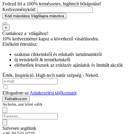
Fedezd fel a 100% természetes, hightech bőrápolást!
Kedvezménykód:
Kód másolása
Vágólapra másolva
×
Csatlakozz a
világához!
10% kedvezményt kapsz
a következő vásárlásodra.
Elsőként értesülsz:
szakmai cikkeinkről és edukatív tartalmainkról
új trendekről & termékeinkről
elérhetőek lesznek az exkluzív ajánlatok és limitált akciók
Érték. Inspiráció. High-tech natúr szépség - Neked.
Elfogadom az
Adatkezelési tájékoztatót
Feliratkozom
Arckrém, ami bőrré válik
Szívesen segítünk
+36 20 541 6735