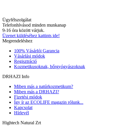
Ügyfélszolgálat
Telefonhívásod minden munkanap
9-16 óra között várjuk.
Üzenet küldéséhez kattints ide!
Megrendeléshez
100% Vásárlói Garancia
Vásárlási módok
Regisztráció
Kozmetikusoknak, bőrgyógyászoknak
DRHAZI Info
Miben más a natúrkozmetikum?
Miben más a DRHAZI?
Fizetési módok
Így ír az ECOLIFE magazin rólunk...
Kapcsolat
Hírlevél
Hightech Natural Zrt