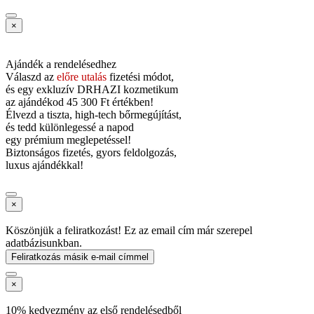
×
Ajándék a rendelésedhez
Válaszd az
előre utalás
fizetési módot,
és
egy exkluzív DRHAZI kozmetikum
az ajándékod
45 300 Ft értékben!
Élvezd a tiszta, high-tech bőrmegújítást,
és tedd különlegessé a napod
egy prémium meglepetéssel!
Biztonságos fizetés, gyors feldolgozás,
luxus ajándékkal!
×
Köszönjük a feliratkozást! Ez az email cím már szerepel
adatbázisunkban.
Feliratkozás másik e-mail címmel
×
10% kedvezmény az első rendelésedből