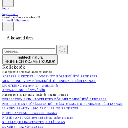
login
Regisztráció
Értesülj elsőnek akcióinkról!
Hírlevél feliratkozás
A kosarad üres
Hightech natural
HIGHTECH KOZMETIKUMOK
Kollekciók
Nanopeptid terápiás kozmetikumok
AGELESS A KEZDET | LONGEVITY BŐRMEGÚJÍTÓ RENDSZER
MEN | LONGEVITY BŐRMEGÚJÍTÓ RENDSZER FÉRFIAKNAK
LIGHTENING pigmentfolt, arcfiatalítás
ANTI-AGE BIO FÉNYVÉDŐK
Nanopeptid & Kristály terápiás kozmetikumok
PERFECTION SKIN | TÖKÉLETES BŐR MÉLY MEGÚJÍTÓ RENDSZER
PERFECT MEN | TÖKÉLETES BŐR MÉLY MEGÚJÍTÓ RENDSZER FÉRFIAKNAK
LUXURY BEAUTY | BIO ARC LIFTING RENDSZER
BODY | ANTI AGE luxus testfiatalítás
RAPID | ANTI AGE azonnali ránctalanító program
KISTÁLY | HAJNÖVESZTÉS, HAJÁPOLÁS
LUXURY | HAJNÖVESZTÉS