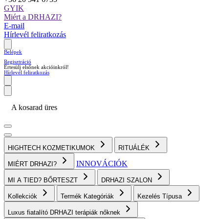
GYIK
Miért a DRHAZI?
E-mail
Hírlevél feliratkozás
Belépek
Regisztráció
Értesülj elsőnek akcióinkról!
Hírlevél feliratkozás
A kosarad üres
HIGHTECH KOZMETIKUMOK
RITUÁLÉK
INNOVÁCIÓK
MIÉRT DRHAZI?
MI A TIED? BŐRTESZT
DRHAZI SZALON
Kollekciók
Termék Kategóriák
Kezelés Típusa
Luxus fiatalító DRHAZI terápiák nőknek