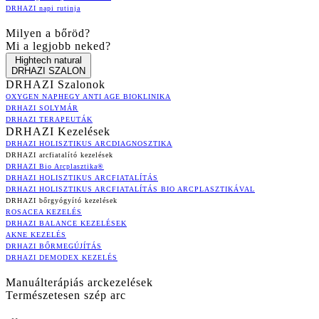
DRHAZI napi rutinja
Milyen a bőröd?
Mi a legjobb neked?
Hightech natural
DRHAZI SZALON
DRHAZI Szalonok
OXYGEN NAPHEGY ANTI AGE BIOKLINIKA
DRHAZI SOLYMÁR
DRHAZI TERAPEUTÁK
DRHAZI Kezelések
DRHAZI HOLISZTIKUS ARCDIAGNOSZTIKA
DRHAZI arcfiatalító kezelések
DRHAZI Bio Arcplasztika®
DRHAZI HOLISZTIKUS ARCFIATALÍTÁS
DRHAZI HOLISZTIKUS ARCFIATALÍTÁS BIO ARCPLASZTIKÁVAL
DRHAZI bőrgyógyító kezelések
ROSACEA KEZELÉS
DRHAZI BALANCE KEZELÉSEK
AKNE KEZELÉS
DRHAZI BŐRMEGÚJÍTÁS
DRHAZI DEMODEX KEZELÉS
Manuálterápiás arckezelések
Természetesen szép arc