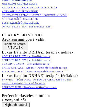
MÉLYIZOM ARCMASSZÁZS
PIGMENTFOLT KEZELÉS | ARCFIATALÍTÁS
ANTI-AGE BIO FÉNYVÉDŐK
KRISTÁLYTERÁPIÁS HIGHTECH KOZMETIKUMOK
ARCFIATALÍTÓ KEZELÉSEK
TESTFIATALÍTÓ KEZELÉSEK
ORVOS-ESZTÉTIKAI TESTFIATALÍTÁS
LUXURY SKIN CARE
Arckrém ami bőrré válik
Hightech natural
RITUÁLÉK
Luxus fiatalító DRHAZI terápiák nőknek
AGELESS BEAUTY | arcfiatalítási rutin
PERFECT BEAUTY | arcfiatalítási rutin
LUXURY BEAUTY | arcfiatalítási rutin
RAPID ANTI AGE | Azonnali luxus ráncsimítás rutinja
BODY ANTI AGE | Luxus testfiatalítás heti rutinja
Luxus fiatalító DRHAZI terápiák férfiaknak
SHAVING | BŐRFIATALÍTÓ BOROTVÁLKOZÁSI RUTIN
MEN | Longevity arcfiatalítási rutin
PERFECT MEN | Tökéletes arcfiatalítási rutin
Perfect bőrkezelések otthon
Gyönyörű bőr
Hightech natural