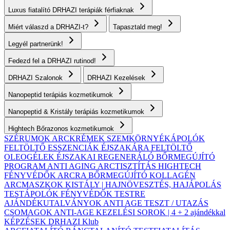
Luxus fiatalító DRHAZI terápiák férfiaknak
Miért válaszd a DRHAZI-t?
Tapasztald meg!
Legyél partnerünk!
Fedezd fel a DRHAZI rutinod!
DRHAZI Szalonok
DRHAZI Kezelések
Nanopeptid terápiás kozmetikumok
Nanopeptid & Kristály terápiás kozmetikumok
Hightech Bőrazonos kozmetikumok
SZÉRUMOK
ARCKRÉMEK
SZEMKÖRNYÉKÁPOLÓK
FELTÖLTŐ ESSZENCIÁK ÉJSZAKÁRA
FELTÖLTŐ
OLEOGÉLEK
ÉJSZAKAI REGENERÁLÓ BŐRMEGÚJÍTÓ
PROGRAM
ANTI AGING ARCTISZTÍTÁS
HIGHTECH
FÉNYVÉDŐK ARCRA
BŐRMEGÚJÍTÓ KOLLAGÉN
ARCMASZKOK
KISTÁLY | HAJNÖVESZTÉS, HAJÁPOLÁS
TESTÁPOLÓK
FÉNYVÉDŐK TESTRE
AJÁNDÉKUTALVÁNYOK
ANTI AGE TESZT / UTAZÁS
CSOMAGOK
ANTI-AGE KEZELÉSI SOROK | 4 + 2 ajándékkal
KÉPZÉSEK
DRHAZI Klub