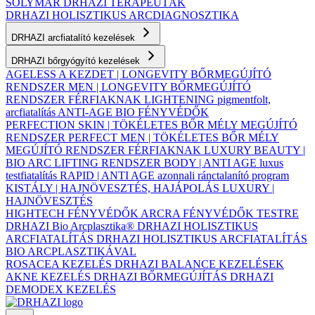
SOLYMÁR
DRHAZI TERAPEUTÁK
DRHAZI HOLISZTIKUS ARCDIAGNOSZTIKA
DRHAZI arcfiatalító kezelések
DRHAZI bőrgyógyító kezelések
AGELESS A KEZDET | LONGEVITY BŐRMEGÚJÍTÓ
RENDSZER
MEN | LONGEVITY BŐRMEGÚJÍTÓ
RENDSZER FÉRFIAKNAK
LIGHTENING pigmentfolt,
arcfiatalítás
ANTI-AGE BIO FÉNYVÉDŐK
PERFECTION SKIN | TÖKÉLETES BŐR MÉLY MEGÚJÍTÓ
RENDSZER
PERFECT MEN | TÖKÉLETES BŐR MÉLY
MEGÚJÍTÓ RENDSZER FÉRFIAKNAK
LUXURY BEAUTY |
BIO ARC LIFTING RENDSZER
BODY | ANTI AGE luxus
testfiatalítás
RAPID | ANTI AGE azonnali ránctalanító program
KISTÁLY | HAJNÖVESZTÉS, HAJÁPOLÁS
LUXURY |
HAJNÖVESZTÉS
HIGHTECH FÉNYVÉDŐK ARCRA
FÉNYVÉDŐK TESTRE
DRHAZI Bio Arcplasztika®
DRHAZI HOLISZTIKUS
ARCFIATALÍTÁS
DRHAZI HOLISZTIKUS ARCFIATALÍTÁS
BIO ARCPLASZTIKÁVAL
ROSACEA KEZELÉS
DRHAZI BALANCE KEZELÉSEK
AKNE KEZELÉS
DRHAZI BŐRMEGÚJÍTÁS
DRHAZI
DEMODEX KEZELÉS