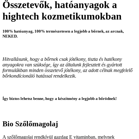
Összetevők, hatóanyagok a
hightech kozmetikumokban
100% hatóanyag, 100% természetesen a legjobb a bőrnek, az arcnak,
NEKED.
Hitvallásunk, hogy a bőrnek csak jótékony, tiszta és hatékony
anyagokra van szüksége, így az általunk fejlesztett és gyártott
formulákban minden összetevő jótékony, az adott célnak megfelelő
bőrkondícionáló hatással rendelkezik.
Így biztos lehetsz benne, hogy a készítmény a legjobb a bőrödnek!
Bio Szőlőmagolaj
A szőlőmagolaj rendkívül gazdag E vitaminban, melynek