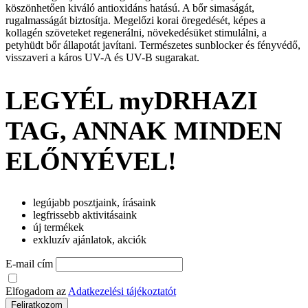
köszönhetően kiváló antioxidáns hatású. A bőr simaságát,
rugalmasságát biztosítja. Megelőzi korai öregedését, képes a
kollagén szöveteket regenerálni, növekedésüket stimulálni, a
petyhüdt bőr állapotát javítani. Természetes sunblocker és fényvédő,
visszaveri a káros UV-A és UV-B sugarakat.
LEGYÉL myDRHAZI
TAG, ANNAK MINDEN
ELŐNYÉVEL!
legújabb posztjaink, írásaink
legfrissebb aktivitásaink
új termékek
exkluzív ajánlatok, akciók
E-mail cím
Elfogadom az
Adatkezelési tájékoztatót
Feliratkozom