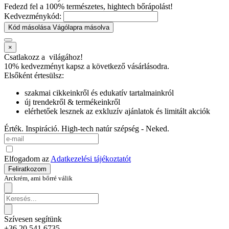
Fedezd fel a 100% természetes, hightech bőrápolást!
Kedvezménykód:
Kód másolása
Vágólapra másolva
×
Csatlakozz a
világához!
10% kedvezményt kapsz
a következő vásárlásodra.
Elsőként értesülsz:
szakmai cikkeinkről és edukatív tartalmainkról
új trendekről & termékeinkről
elérhetőek lesznek az exkluzív ajánlatok és limitált akciók
Érték. Inspiráció. High-tech natúr szépség - Neked.
Elfogadom az
Adatkezelési tájékoztatót
Feliratkozom
Arckrém, ami bőrré válik
Szívesen segítünk
+36 20 541 6735