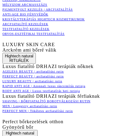
MÉLYIZOM ARCMASSZÁZS
PIGMENTFOLT KEZELÉS | ARCFIATALÍTÁS
ANTI-AGE BIO FÉNYVÉDŐK
KRISTÁLYTERÁPIÁS HIGHTECH KOZMETIKUMOK
ARCFIATALÍTÓ KEZELÉSEK
TESTFIATALÍTÓ KEZELÉSEK
ORVOS-ESZTÉTIKAI TESTFIATALÍTÁS
LUXURY SKIN CARE
Arckrém ami bőrré válik
Hightech natural
RITUÁLÉK
Luxus fiatalító DRHAZI terápiák nőknek
AGELESS BEAUTY | arcfiatalítási rutin
PERFECT BEAUTY | arcfiatalítási rutin
LUXURY BEAUTY | arcfiatalítási rutin
RAPID ANTI AGE | Azonnali luxus ráncsimítás rutinja
BODY ANTI AGE | Luxus testfiatalítás heti rutinja
Luxus fiatalító DRHAZI terápiák férfiaknak
SHAVING | BŐRFIATALÍTÓ BOROTVÁLKOZÁSI RUTIN
MEN | Longevity arcfiatalítási rutin
PERFECT MEN | Tökéletes arcfiatalítási rutin
Perfect bőrkezelések otthon
Gyönyörű bőr
Hightech natural