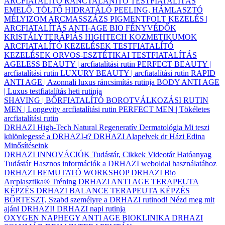
ARCFIATALÍTÓ
RÁNCTALANÍTÓ
TESTFIATALÍTÁS
EMELŐ, TÖLTŐ
HIDRATÁLÓ
PEELING, HÁMLASZTÓ
MÉLYIZOM ARCMASSZÁZS
PIGMENTFOLT KEZELÉS |
ARCFIATALÍTÁS
ANTI-AGE BIO FÉNYVÉDŐK
KRISTÁLYTERÁPIÁS HIGHTECH KOZMETIKUMOK
ARCFIATALÍTÓ KEZELÉSEK
TESTFIATALÍTÓ
KEZELÉSEK
ORVOS-ESZTÉTIKAI TESTFIATALÍTÁS
AGELESS BEAUTY | arcfiatalítási rutin
PERFECT BEAUTY |
arcfiatalítási rutin
LUXURY BEAUTY | arcfiatalítási rutin
RAPID
ANTI AGE | Azonnali luxus ráncsimítás rutinja
BODY ANTI AGE
| Luxus testfiatalítás heti rutinja
SHAVING | BŐRFIATALÍTÓ BOROTVÁLKOZÁSI RUTIN
MEN | Longevity arcfiatalítási rutin
PERFECT MEN | Tökéletes
arcfiatalítási rutin
DRHAZI High-Tech Natural Regeneratív Dermatológia
Mi teszi
különlegessé a DRHAZI-t?
DRHAZI Alapelvek
dr Házi Edina
Minősítéseink
DRHAZI INNOVÁCIÓK
Tudástár, Cikkek
Videotár
Hatóanyag
Tudástár
Hasznos információk a DRHAZI weboldal használatához
DRHAZI BEMUTATÓ WORKSHOP
DRHAZI Bio
Arcplasztika® Tréning
DRHAZI ANTI AGE TERAPEUTA
KÉPZÉS
DRHAZI BALANCE TERAPEUTA KÉPZÉS
BŐRTESZT, Szabd személyre a DRHAZI rutinod!
Nézd meg mit
ajánl DRHAZI!
DRHAZI napi rutinja
OXYGEN NAPHEGY ANTI AGE BIOKLINIKA
DRHAZI