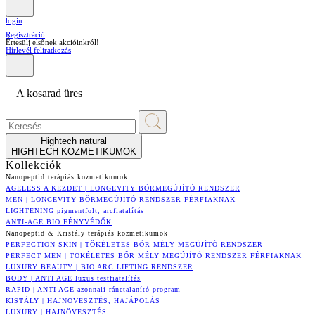
login
Regisztráció
Értesülj elsőnek akcióinkról!
Hírlevél feliratkozás
A kosarad üres
Hightech natural
HIGHTECH KOZMETIKUMOK
Kollekciók
Nanopeptid terápiás kozmetikumok
AGELESS A KEZDET | LONGEVITY BŐRMEGÚJÍTÓ RENDSZER
MEN | LONGEVITY BŐRMEGÚJÍTÓ RENDSZER FÉRFIAKNAK
LIGHTENING pigmentfolt, arcfiatalítás
ANTI-AGE BIO FÉNYVÉDŐK
Nanopeptid & Kristály terápiás kozmetikumok
PERFECTION SKIN | TÖKÉLETES BŐR MÉLY MEGÚJÍTÓ RENDSZER
PERFECT MEN | TÖKÉLETES BŐR MÉLY MEGÚJÍTÓ RENDSZER FÉRFIAKNAK
LUXURY BEAUTY | BIO ARC LIFTING RENDSZER
BODY | ANTI AGE luxus testfiatalítás
RAPID | ANTI AGE azonnali ránctalanító program
KISTÁLY | HAJNÖVESZTÉS, HAJÁPOLÁS
LUXURY | HAJNÖVESZTÉS