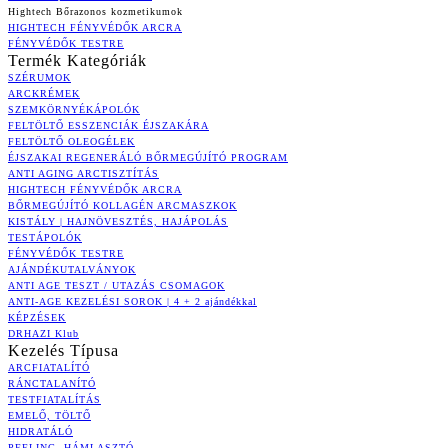
Hightech Bőrazonos kozmetikumok
HIGHTECH FÉNYVÉDŐK ARCRA
FÉNYVÉDŐK TESTRE
Termék Kategóriák
SZÉRUMOK
ARCKRÉMEK
SZEMKÖRNYÉKÁPOLÓK
FELTÖLTŐ ESSZENCIÁK ÉJSZAKÁRA
FELTÖLTŐ OLEOGÉLEK
ÉJSZAKAI REGENERÁLÓ BŐRMEGÚJÍTÓ PROGRAM
ANTI AGING ARCTISZTÍTÁS
HIGHTECH FÉNYVÉDŐK ARCRA
BŐRMEGÚJÍTÓ KOLLAGÉN ARCMASZKOK
KISTÁLY | HAJNÖVESZTÉS, HAJÁPOLÁS
TESTÁPOLÓK
FÉNYVÉDŐK TESTRE
AJÁNDÉKUTALVÁNYOK
ANTI AGE TESZT / UTAZÁS CSOMAGOK
ANTI-AGE KEZELÉSI SOROK | 4 + 2 ajándékkal
KÉPZÉSEK
DRHAZI Klub
Kezelés Típusa
ARCFIATALÍTÓ
RÁNCTALANÍTÓ
TESTFIATALÍTÁS
EMELŐ, TÖLTŐ
HIDRATÁLÓ
PEELING, HÁMLASZTÓ