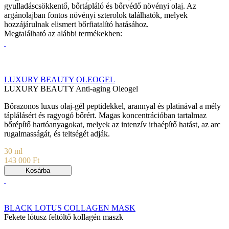
gyulladáscsökkentő, bőrtápláló és bőrvédő növényi olaj. Az
argánolajban fontos növényi szterolok találhatók, melyek
hozzájárulnak elismert bőrfiatalító hatásához.
Megtalálható az alábbi termékekben:
LUXURY BEAUTY OLEOGEL
LUXURY BEAUTY Anti-aging Oleogel
Bőrazonos luxus olaj-gél peptidekkel, arannyal és platinával a mély
táplálásért és ragyogó bőrért. Magas koncentrációban tartalmaz
bőrépítő hartóanyagokat, melyek az intenzív irhaépítő hatást, az arc
rugalmasságát, és teltségét adják.
30 ml
143 000 Ft
Kosárba
BLACK LOTUS COLLAGEN MASK
Fekete lótusz feltöltő kollagén maszk