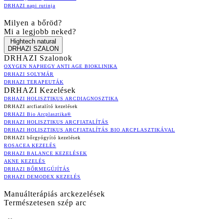
DRHAZI napi rutinja
Milyen a bőröd?
Mi a legjobb neked?
Hightech natural
DRHAZI SZALON
DRHAZI Szalonok
OXYGEN NAPHEGY ANTI AGE BIOKLINIKA
DRHAZI SOLYMÁR
DRHAZI TERAPEUTÁK
DRHAZI Kezelések
DRHAZI HOLISZTIKUS ARCDIAGNOSZTIKA
DRHAZI arcfiatalító kezelések
DRHAZI Bio Arcplasztika®
DRHAZI HOLISZTIKUS ARCFIATALÍTÁS
DRHAZI HOLISZTIKUS ARCFIATALÍTÁS BIO ARCPLASZTIKÁVAL
DRHAZI bőrgyógyító kezelések
ROSACEA KEZELÉS
DRHAZI BALANCE KEZELÉSEK
AKNE KEZELÉS
DRHAZI BŐRMEGÚJÍTÁS
DRHAZI DEMODEX KEZELÉS
Manuálterápiás arckezelések
Természetesen szép arc