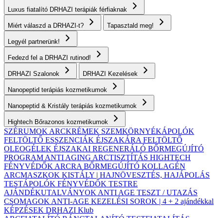
Luxus fiatalító DRHAZI terápiák férfiaknak
Miért válaszd a DRHAZI-t?
Tapasztald meg!
Legyél partnerünk!
Fedezd fel a DRHAZI rutinod!
DRHAZI Szalonok
DRHAZI Kezelések
Nanopeptid terápiás kozmetikumok
Nanopeptid & Kristály terápiás kozmetikumok
Hightech Bőrazonos kozmetikumok
SZÉRUMOK
ARCKRÉMEK
SZEMKÖRNYÉKÁPOLÓK
FELTÖLTŐ ESSZENCIÁK ÉJSZAKÁRA
FELTÖLTŐ
OLEOGÉLEK
ÉJSZAKAI REGENERÁLÓ BŐRMEGÚJÍTÓ
PROGRAM
ANTI AGING ARCTISZTÍTÁS
HIGHTECH
FÉNYVÉDŐK ARCRA
BŐRMEGÚJÍTÓ KOLLAGÉN
ARCMASZKOK
KISTÁLY | HAJNÖVESZTÉS, HAJÁPOLÁS
TESTÁPOLÓK
FÉNYVÉDŐK TESTRE
AJÁNDÉKUTALVÁNYOK
ANTI AGE TESZT / UTAZÁS
CSOMAGOK
ANTI-AGE KEZELÉSI SOROK | 4 + 2 ajándékkal
KÉPZÉSEK
DRHAZI Klub