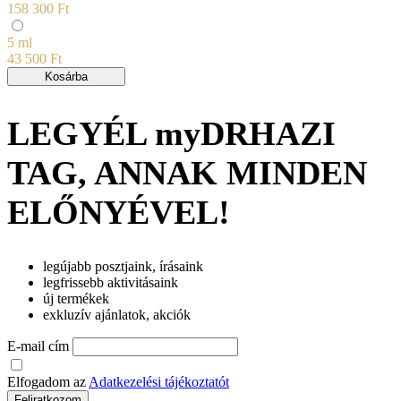
158 300 Ft
5 ml
43 500 Ft
Kosárba
LEGYÉL myDRHAZI
TAG, ANNAK MINDEN
ELŐNYÉVEL!
legújabb posztjaink, írásaink
legfrissebb aktivitásaink
új termékek
exkluzív ajánlatok, akciók
E-mail cím
Elfogadom az
Adatkezelési tájékoztatót
Feliratkozom