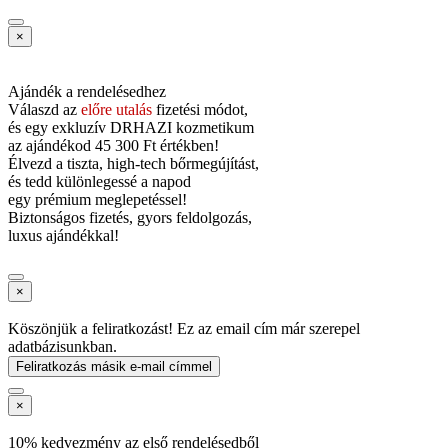
×
Ajándék a rendelésedhez
Válaszd az
előre utalás
fizetési módot,
és
egy exkluzív DRHAZI kozmetikum
az ajándékod
45 300 Ft értékben!
Élvezd a tiszta, high-tech bőrmegújítást,
és tedd különlegessé a napod
egy prémium meglepetéssel!
Biztonságos fizetés, gyors feldolgozás,
luxus ajándékkal!
×
Köszönjük a feliratkozást! Ez az email cím már szerepel
adatbázisunkban.
Feliratkozás másik e-mail címmel
×
10% kedvezmény az első rendelésedből