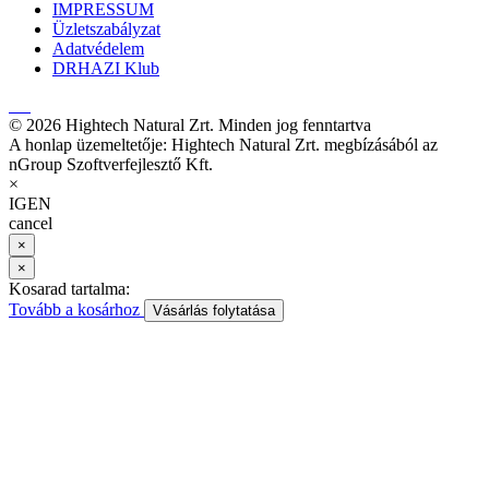
IMPRESSUM
Üzletszabályzat
Adatvédelem
DRHAZI Klub
© 2026 Hightech Natural Zrt. Minden jog fenntartva
A honlap üzemeltetője: Hightech Natural Zrt. megbízásából az
nGroup Szoftverfejlesztő Kft.
×
IGEN
cancel
×
×
Kosarad tartalma:
Tovább a kosárhoz
Vásárlás folytatása