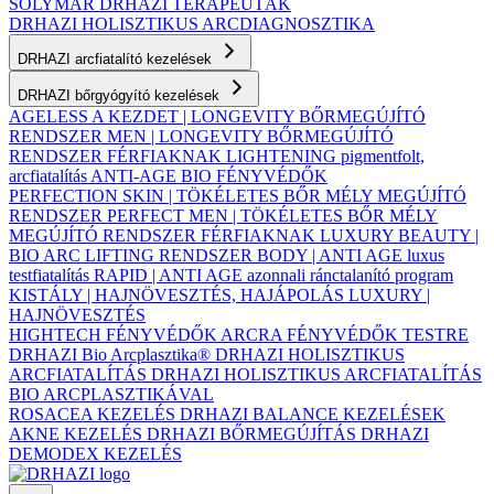
SOLYMÁR
DRHAZI TERAPEUTÁK
DRHAZI HOLISZTIKUS ARCDIAGNOSZTIKA
DRHAZI arcfiatalító kezelések
DRHAZI bőrgyógyító kezelések
AGELESS A KEZDET | LONGEVITY BŐRMEGÚJÍTÓ
RENDSZER
MEN | LONGEVITY BŐRMEGÚJÍTÓ
RENDSZER FÉRFIAKNAK
LIGHTENING pigmentfolt,
arcfiatalítás
ANTI-AGE BIO FÉNYVÉDŐK
PERFECTION SKIN | TÖKÉLETES BŐR MÉLY MEGÚJÍTÓ
RENDSZER
PERFECT MEN | TÖKÉLETES BŐR MÉLY
MEGÚJÍTÓ RENDSZER FÉRFIAKNAK
LUXURY BEAUTY |
BIO ARC LIFTING RENDSZER
BODY | ANTI AGE luxus
testfiatalítás
RAPID | ANTI AGE azonnali ránctalanító program
KISTÁLY | HAJNÖVESZTÉS, HAJÁPOLÁS
LUXURY |
HAJNÖVESZTÉS
HIGHTECH FÉNYVÉDŐK ARCRA
FÉNYVÉDŐK TESTRE
DRHAZI Bio Arcplasztika®
DRHAZI HOLISZTIKUS
ARCFIATALÍTÁS
DRHAZI HOLISZTIKUS ARCFIATALÍTÁS
BIO ARCPLASZTIKÁVAL
ROSACEA KEZELÉS
DRHAZI BALANCE KEZELÉSEK
AKNE KEZELÉS
DRHAZI BŐRMEGÚJÍTÁS
DRHAZI
DEMODEX KEZELÉS