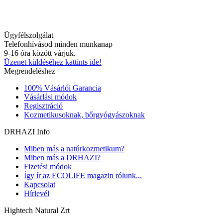
Ügyfélszolgálat
Telefonhívásod minden munkanap
9-16 óra között várjuk.
Üzenet küldéséhez kattints ide!
Megrendeléshez
100% Vásárlói Garancia
Vásárlási módok
Regisztráció
Kozmetikusoknak, bőrgyógyászoknak
DRHAZI Info
Miben más a natúrkozmetikum?
Miben más a DRHAZI?
Fizetési módok
Így ír az ECOLIFE magazin rólunk...
Kapcsolat
Hírlevél
Hightech Natural Zrt