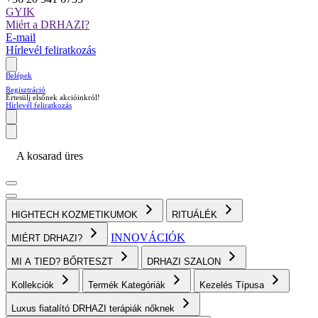
GYIK
Miért a DRHAZI?
E-mail
Hírlevél feliratkozás
Belépek
Regisztráció
Értesülj elsőnek akcióinkról!
Hírlevél feliratkozás
A kosarad üres
HIGHTECH KOZMETIKUMOK
RITUÁLÉK
INNOVÁCIÓK
MIÉRT DRHAZI?
MI A TIED? BŐRTESZT
DRHAZI SZALON
Kollekciók
Termék Kategóriák
Kezelés Típusa
Luxus fiatalító DRHAZI terápiák nőknek