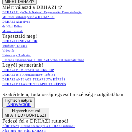
MIÉRT DRHAZI?
Miért válaszd a DRHAZI-t?
DRHAZI High-Tech Natural Regeneratív Dermatológia
Mi teszi különlegessé a DRHAZI-t?
DRHAZI Alapelvek
dr Házi Edina
Minősítéseink
Tapasztald meg!
DRHAZI INNOVÁCIÓK
Tudástár, Cikkek
Videotár
Hatóanyag Tudástár
Hasznos információk a DRHAZI weboldal használatához
Legyél partnerünk!
DRHAZI BEMUTATÓ WORKSHOP
DRHAZI Bio Arcplasztika® Tréning
DRHAZI ANTI AGE TERAPEUTA KÉPZÉS
DRHAZI BALANCE TERAPEUTA KÉPZÉS
Szakértelem, tudatosság egyesül a szépség szolgálatában
Hightech natural
INNOVÁCIÓK
Hightech natural
MI A TIED? BŐRTESZT
Fedezd fel a DRHAZI rutinod!
BŐRTESZT, Szabd személyre a DRHAZI rutinod!
Nézd meg mit ajánl DRHAZI!