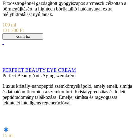
Fitoösztrogénnel gazdagított gyógyiszapos arcmaszk célzottan a
bőrmegújításért, a hightech bőrfiatalító hatóanyagai extra
mélyhidratálást nyújtanak.
100 ml
131 300 Ft
Kosárba
PERFECT BEAUTY EYE CREAM
Perfect Beauty Anti-Aging szemkrém
Luxus kristály-nanopeptid szemkörnyékápoló, amely emeli, simítja
és láthatóan finomítja a szemkontúrt. Kristályprecizitás és fejlett
peptidtudomány találkozása. Emelje, simítsa és ragyogtassa
tekintetét intelligens regenerációval.
15 ml