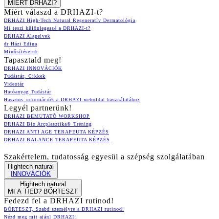
MIÉRT DRHAZI?
Miért válaszd a DRHAZI-t?
DRHAZI High-Tech Natural Regeneratív Dermatológia
Mi teszi különlegessé a DRHAZI-t?
DRHAZI Alapelvek
dr Házi Edina
Minősítéseink
Tapasztald meg!
DRHAZI INNOVÁCIÓK
Tudástár, Cikkek
Videotár
Hatóanyag Tudástár
Hasznos információk a DRHAZI weboldal használatához
Legyél partnerünk!
DRHAZI BEMUTATÓ WORKSHOP
DRHAZI Bio Arcplasztika® Tréning
DRHAZI ANTI AGE TERAPEUTA KÉPZÉS
DRHAZI BALANCE TERAPEUTA KÉPZÉS
Szakértelem, tudatosság egyesül a szépség szolgálatában
Hightech natural
INNOVÁCIÓK
Hightech natural
MI A TIED? BŐRTESZT
Fedezd fel a DRHAZI rutinod!
BŐRTESZT, Szabd személyre a DRHAZI rutinod!
Nézd meg mit ajánl DRHAZI!