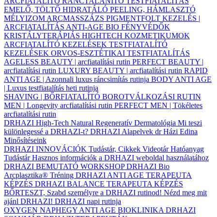
ARCFIATALÍTÓ
RÁNCTALANÍTÓ
TESTFIATALÍTÁS
EMELŐ, TÖLTŐ
HIDRATÁLÓ
PEELING, HÁMLASZTÓ
MÉLYIZOM ARCMASSZÁZS
PIGMENTFOLT KEZELÉS |
ARCFIATALÍTÁS
ANTI-AGE BIO FÉNYVÉDŐK
KRISTÁLYTERÁPIÁS HIGHTECH KOZMETIKUMOK
ARCFIATALÍTÓ KEZELÉSEK
TESTFIATALÍTÓ
KEZELÉSEK
ORVOS-ESZTÉTIKAI TESTFIATALÍTÁS
AGELESS BEAUTY | arcfiatalítási rutin
PERFECT BEAUTY |
arcfiatalítási rutin
LUXURY BEAUTY | arcfiatalítási rutin
RAPID
ANTI AGE | Azonnali luxus ráncsimítás rutinja
BODY ANTI AGE
| Luxus testfiatalítás heti rutinja
SHAVING | BŐRFIATALÍTÓ BOROTVÁLKOZÁSI RUTIN
MEN | Longevity arcfiatalítási rutin
PERFECT MEN | Tökéletes
arcfiatalítási rutin
DRHAZI High-Tech Natural Regeneratív Dermatológia
Mi teszi
különlegessé a DRHAZI-t?
DRHAZI Alapelvek
dr Házi Edina
Minősítéseink
DRHAZI INNOVÁCIÓK
Tudástár, Cikkek
Videotár
Hatóanyag
Tudástár
Hasznos információk a DRHAZI weboldal használatához
DRHAZI BEMUTATÓ WORKSHOP
DRHAZI Bio
Arcplasztika® Tréning
DRHAZI ANTI AGE TERAPEUTA
KÉPZÉS
DRHAZI BALANCE TERAPEUTA KÉPZÉS
BŐRTESZT, Szabd személyre a DRHAZI rutinod!
Nézd meg mit
ajánl DRHAZI!
DRHAZI napi rutinja
OXYGEN NAPHEGY ANTI AGE BIOKLINIKA
DRHAZI