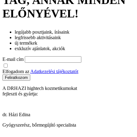
TAG, ANNAK MINDEN
ELŐNYÉVEL!
legújabb posztjaink, írásaink
legfrissebb aktivitásaink
új termékek
exkluzív ajánlatok, akciók
E-mail cím
Elfogadom az
Adatkezelési tájékoztatót
Feliratkozom
A DRHAZI hightech kozmetikumokat
fejleszti és gyártja:
dr. Házi Edina
Gyógyszerész, bőrmegújító specialista