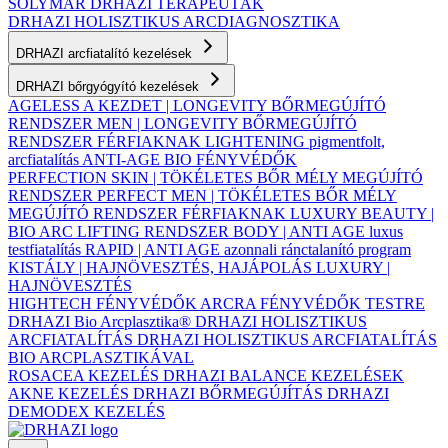
SOLYMÁR
DRHAZI TERAPEUTÁK
DRHAZI HOLISZTIKUS ARCDIAGNOSZTIKA
DRHAZI arcfiatalító kezelések
DRHAZI bőrgyógyító kezelések
AGELESS A KEZDET | LONGEVITY BŐRMEGÚJÍTÓ
RENDSZER
MEN | LONGEVITY BŐRMEGÚJÍTÓ
RENDSZER FÉRFIAKNAK
LIGHTENING pigmentfolt,
arcfiatalítás
ANTI-AGE BIO FÉNYVÉDŐK
PERFECTION SKIN | TÖKÉLETES BŐR MÉLY MEGÚJÍTÓ
RENDSZER
PERFECT MEN | TÖKÉLETES BŐR MÉLY
MEGÚJÍTÓ RENDSZER FÉRFIAKNAK
LUXURY BEAUTY |
BIO ARC LIFTING RENDSZER
BODY | ANTI AGE luxus
testfiatalítás
RAPID | ANTI AGE azonnali ránctalanító program
KISTÁLY | HAJNÖVESZTÉS, HAJÁPOLÁS
LUXURY |
HAJNÖVESZTÉS
HIGHTECH FÉNYVÉDŐK ARCRA
FÉNYVÉDŐK TESTRE
DRHAZI Bio Arcplasztika®
DRHAZI HOLISZTIKUS
ARCFIATALÍTÁS
DRHAZI HOLISZTIKUS ARCFIATALÍTÁS
BIO ARCPLASZTIKÁVAL
ROSACEA KEZELÉS
DRHAZI BALANCE KEZELÉSEK
AKNE KEZELÉS
DRHAZI BŐRMEGÚJÍTÁS
DRHAZI
DEMODEX KEZELÉS