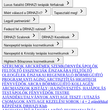
Luxus fiatalító DRHAZI terápiák férfiaknak
Miért válaszd a DRHAZI-t?
Tapasztald meg!
Legyél partnerünk!
Fedezd fel a DRHAZI rutinod!
DRHAZI Szalonok
DRHAZI Kezelések
Nanopeptid terápiás kozmetikumok
Nanopeptid & Kristály terápiás kozmetikumok
Hightech Bőrazonos kozmetikumok
SZÉRUMOK
ARCKRÉMEK
SZEMKÖRNYÉKÁPOLÓK
FELTÖLTŐ ESSZENCIÁK ÉJSZAKÁRA
FELTÖLTŐ
OLEOGÉLEK
ÉJSZAKAI REGENERÁLÓ BŐRMEGÚJÍTÓ
PROGRAM
ANTI AGING ARCTISZTÍTÁS
HIGHTECH
FÉNYVÉDŐK ARCRA
BŐRMEGÚJÍTÓ KOLLAGÉN
ARCMASZKOK
KISTÁLY | HAJNÖVESZTÉS, HAJÁPOLÁS
TESTÁPOLÓK
FÉNYVÉDŐK TESTRE
AJÁNDÉKUTALVÁNYOK
ANTI AGE TESZT / UTAZÁS
CSOMAGOK
ANTI-AGE KEZELÉSI SOROK | 4 + 2 ajándékkal
KÉPZÉSEK
DRHAZI Klub