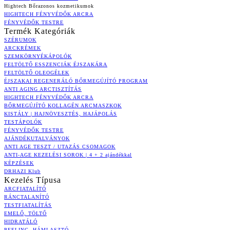
Hightech Bőrazonos kozmetikumok
HIGHTECH FÉNYVÉDŐK ARCRA
FÉNYVÉDŐK TESTRE
Termék Kategóriák
SZÉRUMOK
ARCKRÉMEK
SZEMKÖRNYÉKÁPOLÓK
FELTÖLTŐ ESSZENCIÁK ÉJSZAKÁRA
FELTÖLTŐ OLEOGÉLEK
ÉJSZAKAI REGENERÁLÓ BŐRMEGÚJÍTÓ PROGRAM
ANTI AGING ARCTISZTÍTÁS
HIGHTECH FÉNYVÉDŐK ARCRA
BŐRMEGÚJÍTÓ KOLLAGÉN ARCMASZKOK
KISTÁLY | HAJNÖVESZTÉS, HAJÁPOLÁS
TESTÁPOLÓK
FÉNYVÉDŐK TESTRE
AJÁNDÉKUTALVÁNYOK
ANTI AGE TESZT / UTAZÁS CSOMAGOK
ANTI-AGE KEZELÉSI SOROK | 4 + 2 ajándékkal
KÉPZÉSEK
DRHAZI Klub
Kezelés Típusa
ARCFIATALÍTÓ
RÁNCTALANÍTÓ
TESTFIATALÍTÁS
EMELŐ, TÖLTŐ
HIDRATÁLÓ
PEELING, HÁMLASZTÓ