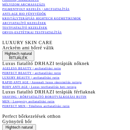
MÉLYIZOM ARCMASSZÁZS
PIGMENTFOLT KEZELÉS | ARCFIATALÍTÁS
ANTI-AGE BIO FÉNYVÉDŐK
KRISTÁLYTERÁPIÁS HIGHTECH KOZMETIKUMOK
ARCFIATALÍTÓ KEZELÉSEK
TESTFIATALÍTÓ KEZELÉSEK
ORVOS-ESZTÉTIKAI TESTFIATALÍTÁS
LUXURY SKIN CARE
Arckrém ami bőrré válik
Hightech natural
RITUÁLÉK
Luxus fiatalító DRHAZI terápiák nőknek
AGELESS BEAUTY | arcfiatalítási rutin
PERFECT BEAUTY | arcfiatalítási rutin
LUXURY BEAUTY | arcfiatalítási rutin
RAPID ANTI AGE | Azonnali luxus ráncsimítás rutinja
BODY ANTI AGE | Luxus testfiatalítás heti rutinja
Luxus fiatalító DRHAZI terápiák férfiaknak
SHAVING | BŐRFIATALÍTÓ BOROTVÁLKOZÁSI RUTIN
MEN | Longevity arcfiatalítási rutin
PERFECT MEN | Tökéletes arcfiatalítási rutin
Perfect bőrkezelések otthon
Gyönyörű bőr
Hightech natural