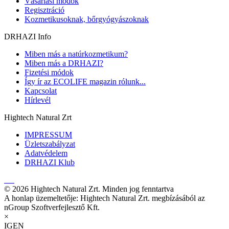
Vásárlási módok
Regisztráció
Kozmetikusoknak, bőrgyógyászoknak
DRHAZI Info
Miben más a natúrkozmetikum?
Miben más a DRHAZI?
Fizetési módok
Így ír az ECOLIFE magazin rólunk...
Kapcsolat
Hírlevél
Hightech Natural Zrt
IMPRESSUM
Üzletszabályzat
Adatvédelem
DRHAZI Klub
© 2026 Hightech Natural Zrt. Minden jog fenntartva
A honlap üzemeltetője: Hightech Natural Zrt. megbízásából az
nGroup Szoftverfejlesztő Kft.
×
IGEN