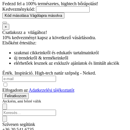
Fedezd fel a 100% természetes, hightech bőrápolást!
Kedvezménykód:
Kód másolása
Vágólapra másolva
×
Csatlakozz a
világához!
10% kedvezményt kapsz
a következő vásárlásodra.
Elsőként értesülsz:
szakmai cikkeinkről és edukatív tartalmainkról
új trendekről & termékeinkről
elérhetőek lesznek az exkluzív ajánlatok és limitált akciók
Érték. Inspiráció. High-tech natúr szépség - Neked.
Elfogadom az
Adatkezelési tájékoztatót
Feliratkozom
Arckrém, ami bőrré válik
Szívesen segítünk
+36 20 541 6735