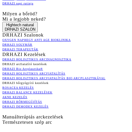
DRHAZI napi rutinja
Milyen a bőröd?
Mi a legjobb neked?
Hightech natural
DRHAZI SZALON
DRHAZI Szalonok
OXYGEN NAPHEGY ANTI AGE BIOKLINIKA
DRHAZI SOLYMÁR
DRHAZI TERAPEUTÁK
DRHAZI Kezelések
DRHAZI HOLISZTIKUS ARCDIAGNOSZTIKA
DRHAZI arcfiatalító kezelések
DRHAZI Bio Arcplasztika®
DRHAZI HOLISZTIKUS ARCFIATALÍTÁS
DRHAZI HOLISZTIKUS ARCFIATALÍTÁS BIO ARCPLASZTIKÁVAL
DRHAZI bőrgyógyító kezelések
ROSACEA KEZELÉS
DRHAZI BALANCE KEZELÉSEK
AKNE KEZELÉS
DRHAZI BŐRMEGÚJÍTÁS
DRHAZI DEMODEX KEZELÉS
Manuálterápiás arckezelések
Természetesen szép arc