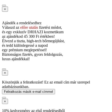
×
Ajándék a rendelésedhez
Válaszd az
előre utalás
fizetési módot,
és
egy exkluzív DRHAZI kozmetikum
az ajándékod
45 300 Ft értékben!
Élvezd a tiszta, high-tech bőrmegújítást,
és tedd különlegessé a napod
egy prémium meglepetéssel!
Biztonságos fizetés, gyors feldolgozás,
luxus ajándékkal!
×
Köszönjük a feliratkozást! Ez az email cím már szerepel
adatbázisunkban.
Feliratkozás másik e-mail címmel
×
10% kedvezmény az első rendelésedből