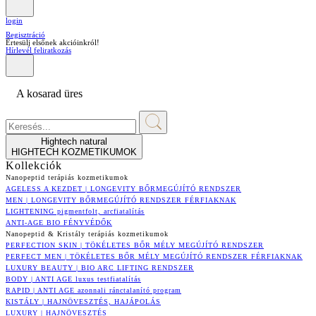
login
Regisztráció
Értesülj elsőnek akcióinkról!
Hírlevél feliratkozás
A kosarad üres
Hightech natural
HIGHTECH KOZMETIKUMOK
Kollekciók
Nanopeptid terápiás kozmetikumok
AGELESS A KEZDET | LONGEVITY BŐRMEGÚJÍTÓ RENDSZER
MEN | LONGEVITY BŐRMEGÚJÍTÓ RENDSZER FÉRFIAKNAK
LIGHTENING pigmentfolt, arcfiatalítás
ANTI-AGE BIO FÉNYVÉDŐK
Nanopeptid & Kristály terápiás kozmetikumok
PERFECTION SKIN | TÖKÉLETES BŐR MÉLY MEGÚJÍTÓ RENDSZER
PERFECT MEN | TÖKÉLETES BŐR MÉLY MEGÚJÍTÓ RENDSZER FÉRFIAKNAK
LUXURY BEAUTY | BIO ARC LIFTING RENDSZER
BODY | ANTI AGE luxus testfiatalítás
RAPID | ANTI AGE azonnali ránctalanító program
KISTÁLY | HAJNÖVESZTÉS, HAJÁPOLÁS
LUXURY | HAJNÖVESZTÉS