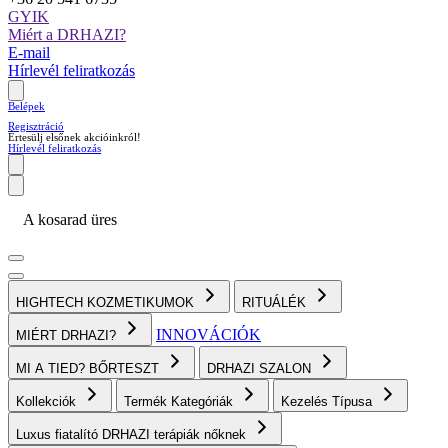
GYIK
Miért a DRHAZI?
E-mail
Hírlevél feliratkozás
Belépek
Regisztráció
Értesülj elsőnek akcióinkról!
Hírlevél feliratkozás
A kosarad üres
HIGHTECH KOZMETIKUMOK
RITUÁLÉK
INNOVÁCIÓK
MIÉRT DRHAZI?
MI A TIED? BŐRTESZT
DRHAZI SZALON
Kollekciók
Termék Kategóriák
Kezelés Típusa
Luxus fiatalító DRHAZI terápiák nőknek