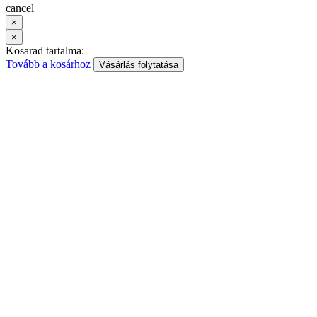
cancel
×
×
Kosarad tartalma:
Tovább a kosárhoz
Vásárlás folytatása