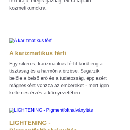
textúrájú, mégis gazdag, extra tápláló
kozmetikumokra.
A karizmatikus férfi
Egy sikeres, karizmatikus férfit körülleng a
tisztaság és a harmónia érzése. Sugárzik
belőle a belső erő és a tudatosság, épp ezért
mágnesként vonzza az embereket - mert igen
kellemes érzés a környezetében ...
LIGHTENING -