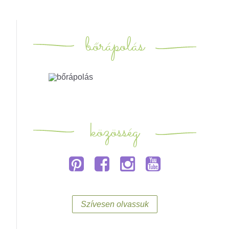
bőrápolás
közösség
Szívesen olvassuk