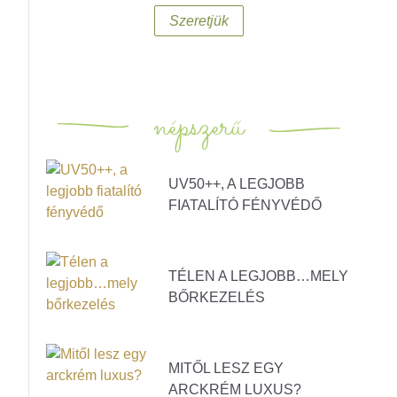
Szeretjük
népszerű
UV50++, A LEGJOBB
FIATALÍTÓ FÉNYVÉDŐ
TÉLEN A LEGJOBB…MELY
BŐRKEZELÉS
MITŐL LESZ EGY
ARCKRÉM LUXUS?