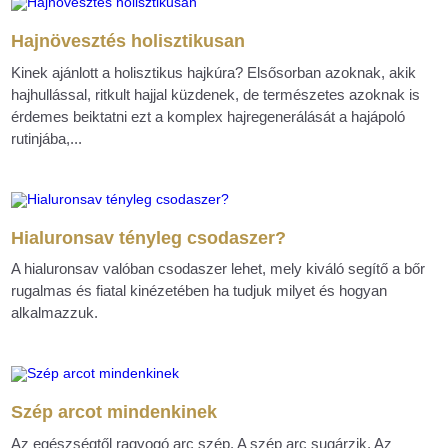
Hajnövesztés holisztikusan
Kinek ajánlott a holisztikus hajkúra? Elsősorban azoknak, akik
hajhullással, ritkult hajjal küzdenek, de természetes azoknak is
érdemes beiktatni ezt a komplex hajregenerálását a hajápoló
rutinjába,...
Hialuronsav tényleg csodaszer?
A hialuronsav valóban csodaszer lehet, mely kiváló segítő a bőr
rugalmas és fiatal kinézetében ha tudjuk milyet és hogyan
alkalmazzuk.
Szép arcot mindenkinek
Az egészségtől ragyogó arc szép. A szép arc sugárzik. Az