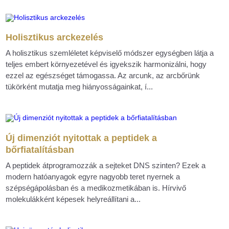
Holisztikus arckezelés
A holisztikus szemléletet képviselő módszer egységben látja a
teljes embert környezetével és igyekszik harmonizálni, hogy
ezzel az egészséget támogassa. Az arcunk, az arcbőrünk
tükörként mutatja meg hiányosságainkat, í...
Új dimenziót nyitottak a peptidek a
bőrfiatalításban
A peptidek átprogramozzák a sejteket DNS szinten? Ezek a
modern hatóanyagok egyre nagyobb teret nyernek a
szépségápolásban és a medikozmetikában is. Hírvivő
molekulákként képesek helyreállítani a...