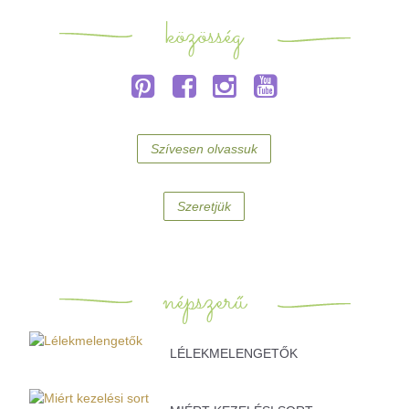
közösség
Szívesen olvassuk
Szeretjük
népszerű
LÉLEKMELENGETŐK