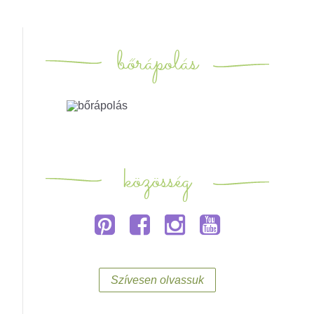
bőrápolás
közösség
Szívesen olvassuk