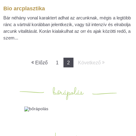
Bio arcplasztika
Bár néhány vonal karaktert adhat az arcunknak, mégis a legtöbb
ránc a vártnál korábban jelentkezik, vagy túl intenzív és elrabolja
arcunk vitalitását. Korán kialakulhat az orr és ajak közötti redő, a
szem...
Előző
1
2
Következő
bőrápolás