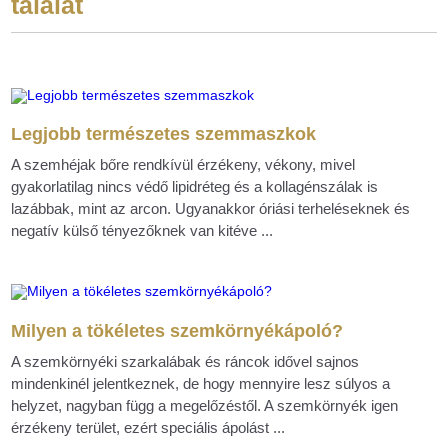
találat
Legjobb természetes szemmaszkok
A szemhéjak bőre rendkívül érzékeny, vékony, mivel
gyakorlatilag nincs védő lipidréteg és a kollagénszálak is
lazábbak, mint az arcon. Ugyanakkor óriási terheléseknek és
negatív külső tényezőknek van kitéve ...
Milyen a tökéletes szemkörnyékápoló?
A szemkörnyéki szarkalábak és ráncok idővel sajnos
mindenkinél jelentkeznek, de hogy mennyire lesz súlyos a
helyzet, nagyban függ a megelőzéstől. A szemkörnyék igen
érzékeny terület, ezért speciális ápolást ...