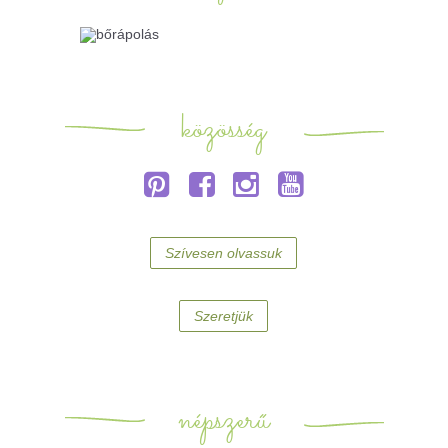
közösség
Szívesen olvassuk
Szeretjük
népszerű