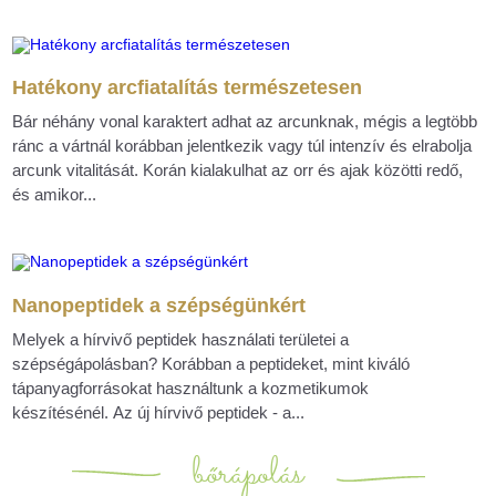
Hatékony arcfiatalítás természetesen
Bár néhány vonal karaktert adhat az arcunknak, mégis a legtöbb
ránc a vártnál korábban jelentkezik vagy túl intenzív és elrabolja
arcunk vitalitását. Korán kialakulhat az orr és ajak közötti redő,
és amikor...
Nanopeptidek a szépségünkért
Melyek a hírvivő peptidek használati területei a
szépségápolásban? Korábban a peptideket, mint kiváló
tápanyagforrásokat használtunk a kozmetikumok
készítésénél. Az új hírvivő peptidek - a...
bőrápolás